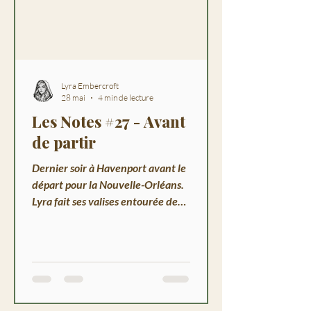
Lyra Embercroft
28 mai
4 min de lecture
Les Notes #27 - Avant
de partir
Dernier soir à Havenport avant le
départ pour la Nouvelle-Orléans.
Lyra fait ses valises entourée de
Neva, Frost et Pixel. Mambo
Célestine attend sous le ciel de
Louisiane.