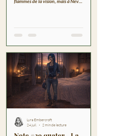
flammes de la vision, mais à Neva,
immobile, qui attend. Chroniques
de Havenport-sur-Mer, mars
2048.
Lyra Embercroft
24 juil.
2 min de lecture
Note #29 quater - La