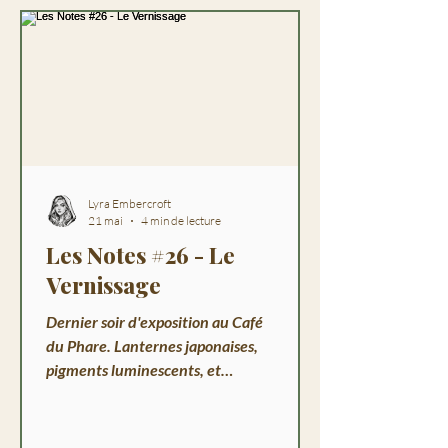
Lyra Embercroft
21 mai
4 min de lecture
Les Notes #26 - Le
Vernissage
Dernier soir d'exposition au Café
du Phare. Lanternes japonaises,
pigments luminescents, et
Marguerite Vanbrel qui reconnaît
les yeux de Grisou. Une soirée
magique à Havenport.