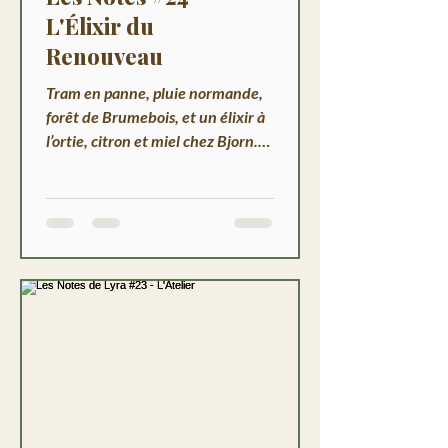
L'Élixir du
Renouveau
Tram en panne, pluie normande,
forêt de Brumebois, et un élixir à
l’ortie, citron et miel chez Bjorn.
Une note intime où les secrets de
famille remontent - et où la
meute de l’Est revient dans la
conversation.