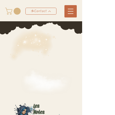
☕Contact
Les
Notes