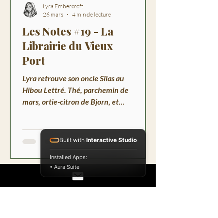
Lyra Embercroft
26 mars
4 min de lecture
Les Notes #19 - La
Librairie du Vieux
Port
Lyra retrouve son oncle Silas au
Hibou Lettré. Thé, parchemin de
mars, ortie-citron de Bjorn, et
Augure qui fait tomber les livres.
Built with
Interactive Studio
Installed Apps:
• Aura Suite