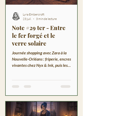
Lyra Embercroft
23 juil.
3 min de lecture
Note #29 ter - Entre
le fer forgé et le
verre solaire
Journée shopping avec Zara à la
Nouvelle-Orléans : friperie, encres
vivantes chez Nyx & Ink, puis les
Terrasses du Delta et une zone
absente des cartes.