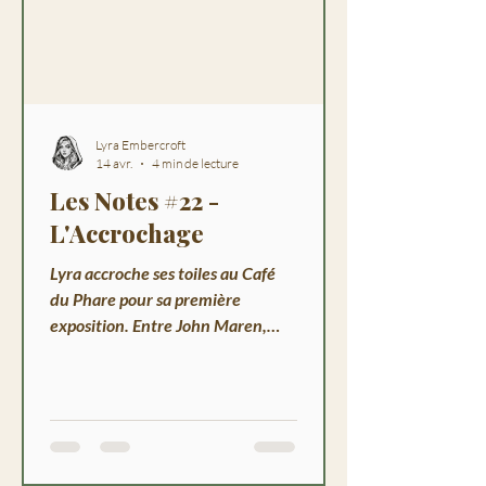
Lyra Embercroft
14 avr.
4 min de lecture
Les Notes #22 -
L'Accrochage
Lyra accroche ses toiles au Café
du Phare pour sa première
exposition. Entre John Maren,
Lilas, Théodore et Pip, Havenport
retient son souffle.