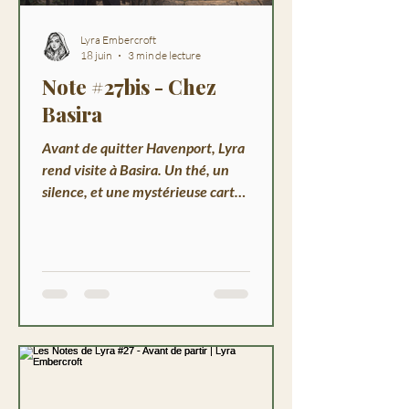
Lyra Embercroft
18 juin
3 min de lecture
Note #27bis - Chez
Basira
Avant de quitter Havenport, Lyra
rend visite à Basira. Un thé, un
silence, et une mystérieuse carte
d'Horus glissée dans sa main.
Chroniques de Havenport-sur-
Mer, mars 2048.