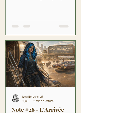
et des secrets qui affleurent sous
les rires.
Lyra Embercroft
1 juil.
2 min de lecture
Note #28 - L'Arrivée