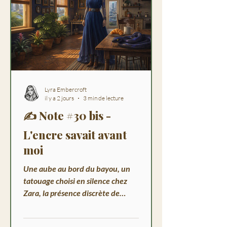
Lyra Embercroft
il y a 2 jours
3 min de lecture
✍️ Note #30 bis -
L'encre savait avant
moi
Une aube au bord du bayou, un
tatouage choisi en silence chez
Zara, la présence discrète de
Baron et Nyx : Lyra raconte une
matinée à la Nouvelle-Orléans qui