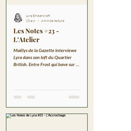
Lyra Embercroft
23 avr.
4 min de lecture
Les Notes #23 -
L'Atelier
Maëlys de la Gazette interviewe
Lyra dans son loft du Quartier
British. Entre Frost qui bave sur le
carnet et Pip qui critique la
lumière.