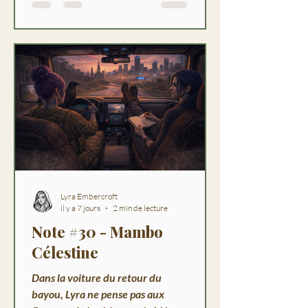
la marque plus qu'elle ne
l'imaginait.
Lyra Embercroft
il y a 7 jours
2 min de lecture
Note #30 - Mambo
Célestine
Dans la voiture du retour du
bayou, Lyra ne pense pas aux