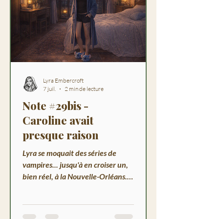
Lyra Embercroft
7 juil.
2 min de lecture
Note #29bis -
Caroline avait
presque raison
Lyra se moquait des séries de
vampires... jusqu'à en croiser un,
bien réel, à la Nouvelle-Orléans.
Un clin d'œil tendre à Caroline, sa
voisine.