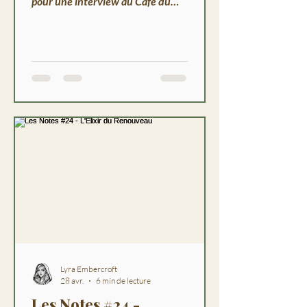
pour une interview au Café du
Phare. Vernissage, illustrations, et
une ville qui parle à voix basse.
Lyra Embercroft
28 avr.
6 min de lecture
Les Notes #24 -