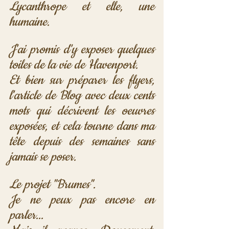
Lycanthrope et elle, une 
humaine.
J'ai promis d'y exposer quelques 
toiles de la vie de Havenport.
Et bien sur préparer les flyers, 
l'article de Blog avec deux cents 
mots qui décrivent les oeuvres 
exposées, et cela tourne dans ma 
tête depuis des semaines sans 
jamais se poser.
Le projet "Brumes".
Je ne peux pas encore en 
parler...