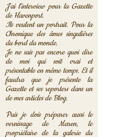
J'ai l'interview pour la Gazette 
de Havenport.
Ils veulent un portrait. Pour la 
Chronique des âmes singulières 
du bord du monde.
Je ne sais pas encore quoi dire 
de moi qui soit vrai et 
présentable en même temps. Et il 
faudra que je présente la 
Gazette et ses reporters dans un 
de mes articles de Blog.
Puis je dois préparer aussi le 
vernissage de Maren, le 
propriétaire de la galerie du 