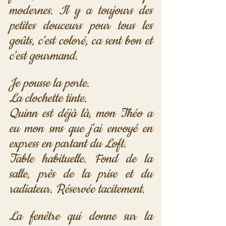
modernes. Il y a toujours des 
petites douceurs pour tous les 
goûts, c'est coloré, ca sent bon et 
c'est gourmand.
Je pousse la porte.
La clochette tinte.
Quinn est déjà là, mon Théo a 
eu mon sms que j'ai envoyé en 
express en partant du Loft.
Table habituelle. Fond de la 
salle, près de la prise et du 
radiateur. Réservée tacitement.
La fenêtre qui donne sur la 