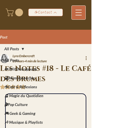
☕Contact
Post
All Posts
Lyra Embercroft
All Posts
23 mars
4 min de lecture
Les Notes #18 - Le Café
✏️ Witchscrapbook
des Brumes
💻Mom'connectée
☕Café & Réflexions
Noté NaN étoiles sur 5.
🔮 Magie du Quotidien
🎬Pop Culture
🎮 Geek & Gaming
🎶 Musique & Playlists