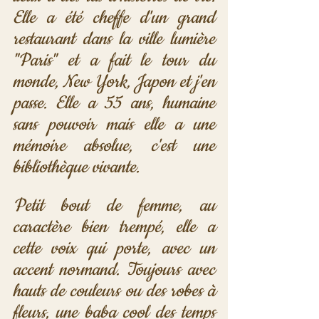
Elle a été cheffe d'un grand 
restaurant dans la ville lumière 
"Paris" et a fait le tour du 
monde, New York, Japon et j'en 
passe. Elle a 55 ans, humaine 
sans pouvoir mais elle a une 
mémoire absolue, c'est une 
bibliothèque vivante. 
Petit bout de femme, au 
caractère bien trempé, elle a 
cette voix qui porte, avec un 
accent normand. Toujours avec 
hauts de couleurs ou des robes à 
fleurs, une baba cool des temps 