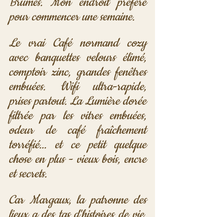
Brumes. Mon endroit préféré 
pour commencer une semaine.
Le vrai Café normand cozy 
avec banquettes velours élimé, 
comptoir zinc, grandes fenêtres 
embuées. Wifi ultra-rapide, 
prises partout. La Lumière dorée 
filtrée par les vitres embuées, 
odeur de café fraîchement 
torréfié... et ce petit quelque 
chose en plus - vieux bois, encre 
et secrets. 
Car Margaux, la patronne des 
lieux a des tas d'histoires de vie. 