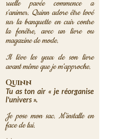
ruelle pavée commence a 
s'animer. Quinn adore être lové 
sur la banquette en cuir contre 
la fenêtre, avec un livre ou 
magazine de mode.
Il lève les yeux de son livre 
avant même que je m'approche.
Quinn
Tu as ton air « je réorganise 
l'univers ».
Je pose mon sac. M'installe en 
face de lui.