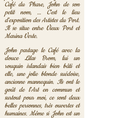
Café du Phare, John de son 
petit nom, ... C'est le lieu 
d'exposition des Artistes du Port. 
Il se situe entre Vieux Port et 
Marina Verte. 
John partage le Café avec la 
douce Lilas Brom, lui un 
rouquin irlandais bien bâti et 
elle, une jolie blonde suédoise, 
ancienne mannequin. Ils ont le 
goût de l'Art en commun et 
surtout pour moi, ce sont deux 
belles personnes, très ouvertes et 
humaines. Même si John est un 