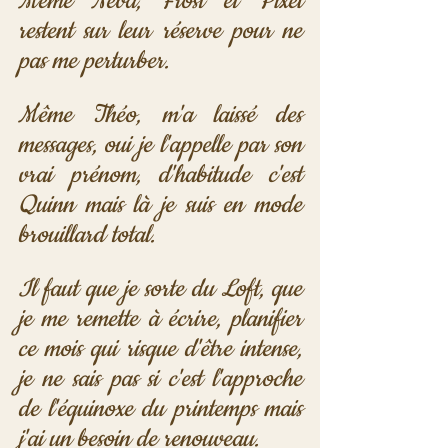
Même Neva, Frost et Pixel 
restent sur leur réserve pour ne 
pas me perturber. 
Même Théo, m'a laissé des 
messages, oui je l'appelle par son 
vrai prénom, d'habitude c'est 
Quinn mais là je suis en mode 
brouillard total.
Il faut que je sorte du Loft, que 
je me remette à écrire, planifier 
ce mois qui risque d'être intense, 
je ne sais pas si c'est l'approche 
de l'équinoxe du printemps mais 
j'ai un besoin de renouveau.