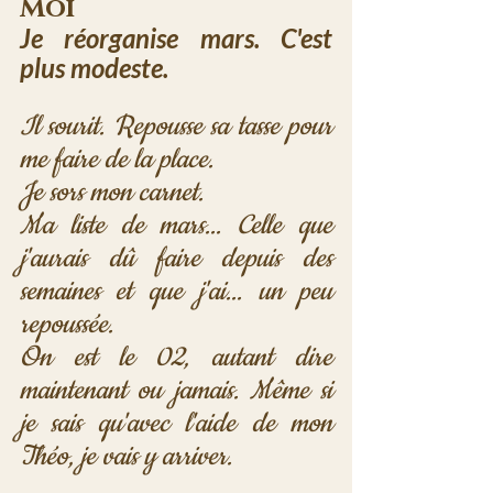
Moi
Je réorganise mars. C'est 
plus modeste.
Il sourit. Repousse sa tasse pour 
me faire de la place.
Je sors mon carnet.
Ma liste de mars... Celle que 
j'aurais dû faire depuis des 
semaines et que j'ai... un peu 
repoussée.
On est le 02, autant dire 
maintenant ou jamais. Même si 
je sais qu'avec l'aide de mon 
Théo, je vais y arriver.