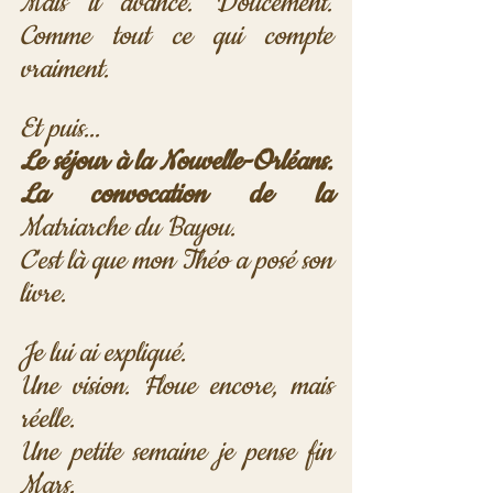
Mais il avance. Doucement. 
Comme tout ce qui compte 
vraiment.
Et puis...
Le séjour à la Nouvelle-Orléans. 
La convocation de la 
Matriarche du Bayou.
C'est là que mon Théo a posé son 
livre.
Je lui ai expliqué.
Une vision. Floue encore, mais 
réelle.
Une petite semaine je pense fin 
Mars.