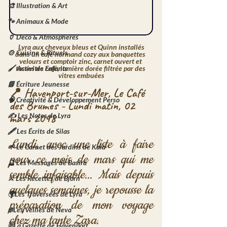
🎨 Illustration & Art
🐾 Animaux & Mode
🏺 Déco & Atmosphères
 Lyra aux cheveux bleus et Quinn installés 
🍲 Cuisine & Rituels
dans un café normand cozy aux banquettes 
velours et comptoir zinc, carnet ouvert et 
tasses de café, lumière dorée filtrée par des 
🖌️ Activités Enfants
vitres embuées
📘 Écriture Jeunesse
📍 Havenport-sur-Mer, Le Café 
🧠 Créativité & Développement Perso
des Brumes - Lundi matin, 02 
mars 2048
✍️ Les Notes de Lyra
🖋️ Les Écrits de Silas
Lundi, avec une liste à faire 
🌱 Le Carnet des Jardins de Kaia
pour ce mois de mars qui me 
🔮 Les Messages de Basira
semble infaisable... Mais depuis 
⚔️ Les Recettes de Bjorn
quelques semaines, je repousse la 
🌍Les Traversées de Lyra
préparation de mon voyage 
❄️Les Veilles de Neva
chez ma tante Zara.
🗒️La Gazette de Havenport