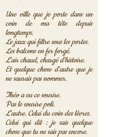
Une ville que je porte dans un 
coin de ma tête depuis 
longtemps.
Le jazz qui filtre sous les portes.
Les balcons en fer forgé.
L'air chaud, chargé d'histoire.
Et quelque chose d'autre que je 
ne saurais pas nommer.
Théo a eu ce sourire.
Pas le sourire poli.
L'autre. Celui du coin des lèvres.
Celui qui dit : je sais quelque 
chose que tu ne sais pas encore.