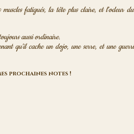
muscles fatigués, la tête plus claire, et l'odeur du
oujours aussi ordinaire. 
nant qu'il cache un dojo, une serre, et une guerriè
 mes prochaines notes !