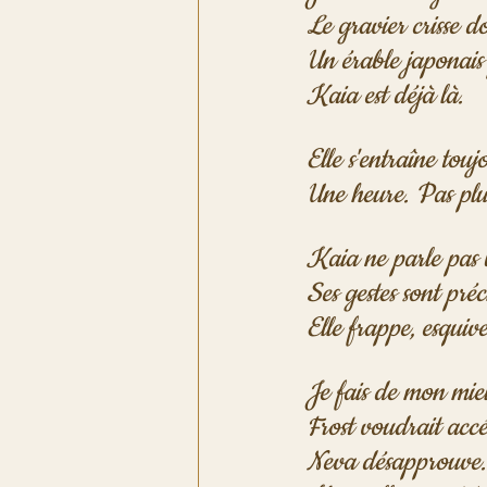
Le gravier crisse d
Un érable japonais 
Kaia est déjà là.
Elle s'entraîne tou
Une heure. Pas plu
Kaia ne parle pas 
Ses gestes sont préc
Elle frappe, esquive
Je fais de mon mieu
Frost voudrait accé
Neva désapprouve.