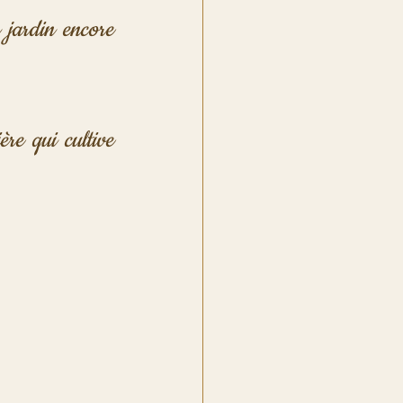
 jardin encore 
re qui cultive 