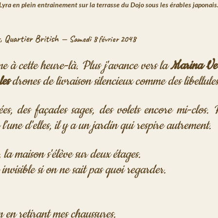
Lyra en plein entrainement sur la terrasse du Dojo sous les érables japonais.
 Quartier British — 
Samedi 8 février 2048
me à cette heure-là. Plus j'avance vers la 
Marina Vert
les 
drones de livraison silencieux comme des libellules
es, des façades sages, des volets encore mi-clos. 
l'une d'elles, il y a un jardin qui respire autrement.
 la maison s'élève sur deux étages. 
invisible si on ne sait pas quoi regarder. 
n en retirant mes chaussures. 