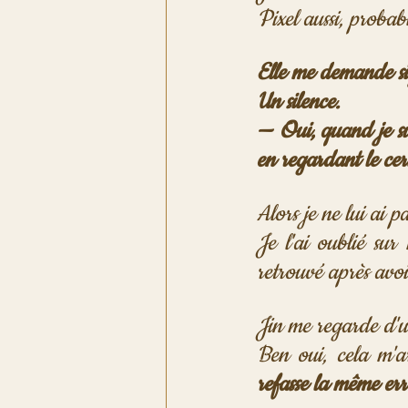
Pixel aussi, probab
Elle me demande si j
Un silence.
— Oui, quand je sui
en regardant le cer
Alors je ne lui ai p
Je l'ai oublié sur
retrouvé après avoir
Jin me regarde d'un
Ben oui, cela m'a
refasse la même erre