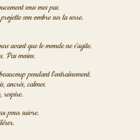
oucement sous mes pas. 
projette son ombre sur la serre. 
jours avant que le monde ne s'agite. 
s. Pas moins.
beaucoup pendant l'entraînement. 
is, ancrés, calmes. 
, respire.
x pour suivre. 
lérer. 
 