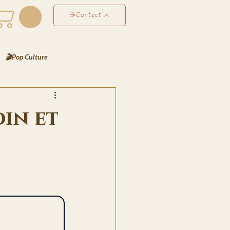
☕Contact
🎬Pop Culture
éco & Atmosphères
din et
Perso
✍️ Les Notes de Lyra
es de Bjorn
rt
📸 Le Scrapbook de Lyra