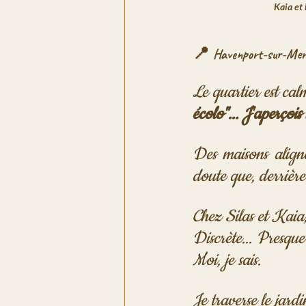
Kaia et 
📍 
Havenport-sur-Mer,
Le quartier est cal
écolo"... J'aperçois 
Des maisons aligné
doute que, derrière 
Chez Silas et Kaia,
Discrète... Presque 
Moi, je sais.
Je traverse le jardi