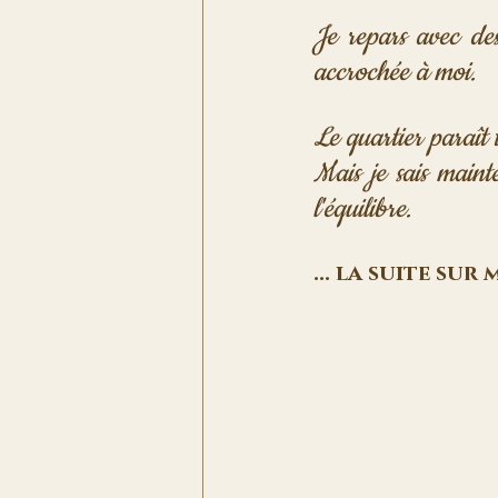
Je repars avec des 
accrochée à moi.
Le quartier paraît t
Mais je sais mainte
l'équilibre.
... la suite sur