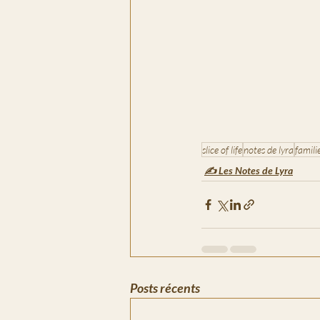
slice of life
notes de lyra
famili
✍️ Les Notes de Lyra
Posts récents