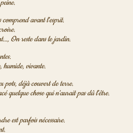
 peine.
s comprend avant l'esprit. 
roire.
..., On reste dans le jardin. 
ntes. 
, humide, vivante.
x pots, déjà couvert de terre. 
cé quelque chose qui n'aurait pas dû l'être. 
rdre est parfois nécessaire. 
t. 