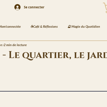
Se connecter
Mom'connectée
☕Café & Réflexions
🔮 Magie du Quotidien
vr.
2 min de lecture
 Playlists
🎨 Illustration & Art
🐾 Animaux & Mode
🏺 D
 - Le quartier, le jar
és Enfants
📘 Écriture Jeunesse
🧠 Créativité & Développement 
5.
et des Jardins de Kaia
🔮 Les Messages de Basira
⚔️ Les Recett
Veilles de Neva
🗒️La Gazette de Havenport
🏙️ La Vie à Havenpo