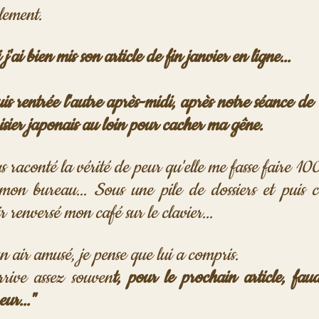
lement.
'ai bien mis son article de fin janvier en ligne...
s rentrée l'autre après-midi, après notre séance de Ta
isier japonais au loin pour cacher ma gêne.
as raconté la vérité de peur qu'elle me fasse faire 100 
 mon bureau... Sous une pile de dossiers et puis ce
 renversé mon café sur le clavier... 
 air amusé, je pense que lui a compris.
rrive assez souven
t, pour le prochain article, fau
ur..."