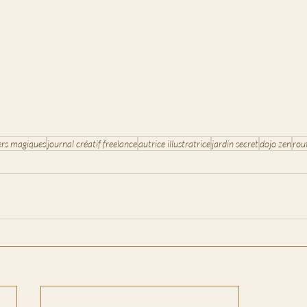
ers magiques
journal créatif freelance
autrice illustratrice
jardin secret
dojo zen
rou