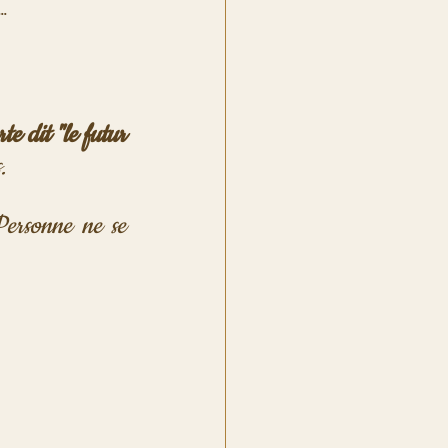
..
e dit "le futur 
.
Personne ne se 