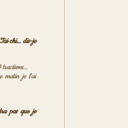
i chi... dis-je 
tractions... 
 matin je l'ai 
dra pas que je 