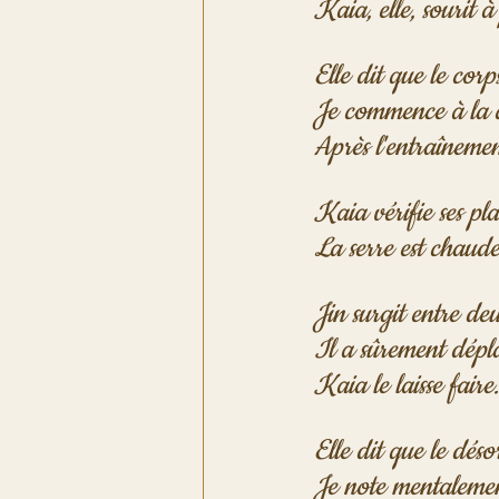
Kaia, elle, sourit à
Elle dit que le corp
Je commence à la c
Après l'entraînement
Kaia vérifie ses pla
La serre est chaude
Jin surgit entre deu
Il a sûrement dépla
Kaia le laisse faire.
Elle dit que le déso
Je note mentalemen