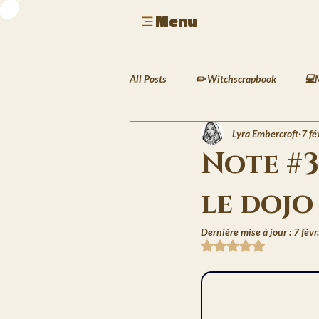
Menu
All Posts
✏️ Witchscrapbook
💻
Lyra Embercroft
7 fé
🎮 Geek & Gaming
🎶 Musique &
Note #3
le dojo
🍲 Cuisine & Rituels
🖌️ Activit
Dernière mise à jour :
7 févr.
Noté NaN étoiles sur 
🖋️ Les Écrits de Silas
🌱 Le Carn
🌍Les Traversées de Lyra
❄️Les 