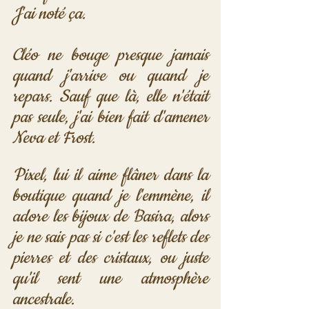
J'ai noté ça.
Cléo ne bouge presque jamais 
quand j'arrive ou quand je 
repars. Sauf que là, elle n'était 
pas seule, j'ai bien fait d'amener 
Neva et Frost. 
Pixel, lui il aime flâner dans la 
boutique quand je l'emmène, il 
adore les bijoux de Basira, alors 
je ne sais pas si c'est les reflets des 
pierres et des cristaux, ou juste 
qu'il sent une atmosphère 
ancestrale. 