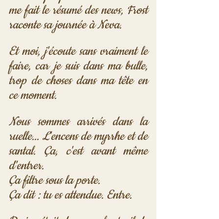
me fait le résumé des news, Frost 
raconte sa journée à Neva. 
Et moi, j'écoute sans vraiment le 
faire, car je suis dans ma bulle, 
trop de choses dans ma tête en 
ce moment. 
Nous sommes arrivés dans la 
ruelle... L'encens de myrrhe et de 
santal. Ça, c'est avant même 
d'entrer.
Ça filtre sous la porte.
Ça dit : tu es attendue. Entre.