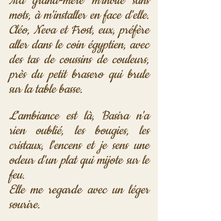
Ma grand-mère m'invite sans 
mots, à m'installer en face d'elle. 
Cléo, Neva et Frost, eux, préfère 
aller dans le coin égyptien, avec 
des tas de coussins de couleurs, 
près du petit brasero qui brule 
sur la table basse. 
L'ambiance est là, Basira n'a 
rien oublié, les bougies, les 
cristaux, l'encens et je sens une 
odeur d'un plat qui mijote sur le 
feu.
Elle me regarde avec un léger 
sourire.  