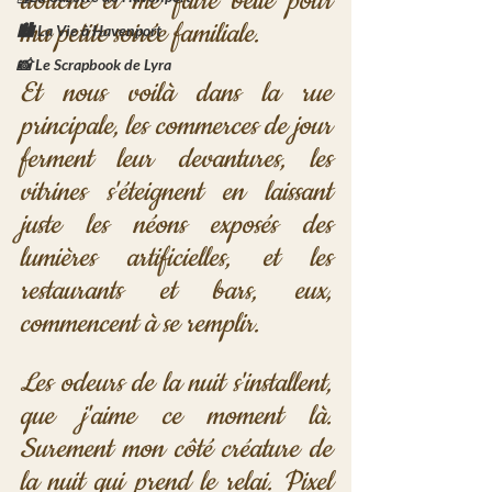
douche et me faire belle pour 
ma petite soirée familiale.
🏙️ La Vie à Havenport
📸 Le Scrapbook de Lyra
Et nous voilà dans la rue 
principale, les commerces de jour 
ferment leur devantures, les 
vitrines s'éteignent en laissant 
juste les néons exposés des 
lumières artificielles, et les 
restaurants et bars, eux, 
commencent à se remplir. 
Les odeurs de la nuit s'installent, 
que j'aime ce moment là. 
Surement mon côté créature de 
la nuit qui prend le relai. Pixel 