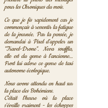
pour les Chroniques du mois. 
Ce que je fis rapidement car je 
commençais à ressentir la fatigue 
de la journée. Par la pensée, je 
demandai à Pixel d'appeler un 
"Travel-Drone". Neva souffla, 
elle est du genre à l'ancienne... 
Frost lui adore ce genre de taxi 
autonome écologique. 
Nous avons attendu en haut sur 
la place des Bohémiens. 
C'était l'heure où la place 
s'éveille vraiment - les échoppes 