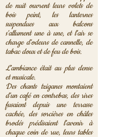
de nuit ouvrent leurs volets de 
bois peint, les lanternes 
suspendues aux balcons 
s'allument une à une, et l'air se 
charge d'odeurs de cannelle, de 
tabac doux et de feu de bois. 
L'ambiance était au plus dense 
et musicale. 
Des chants tziganes montaient 
d'un café en contrebas, des rires 
fusaient depuis une terrasse 
cachée, des sorcières en châles 
brodés prédisaient l'avenir à 
chaque coin de rue, leurs tables 