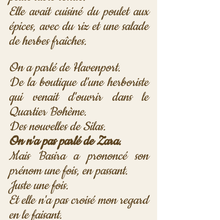
Elle avait cuisiné du poulet aux 
épices, avec du riz et une salade 
de herbes fraîches.
On a parlé de Havenport.
De la boutique d'une herboriste 
qui venait d'ouvrir dans le 
Quartier Bohème.
Des nouvelles de Silas.
On n'a pas parlé de Zara.
Mais Basira a prononcé son 
prénom une fois, en passant.
Juste une fois.
Et elle n'a pas croisé mon regard 
en le faisant.