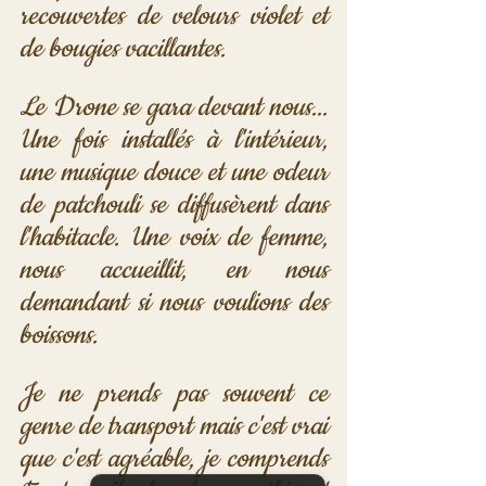
recouvertes de velours violet et 
de bougies vacillantes.
Le Drone se gara devant nous... 
Une fois installés à l'intérieur, 
une musique douce et une odeur 
de patchouli se diffusèrent dans 
l'habitacle. Une voix de femme, 
nous accueillit, en nous 
demandant si nous voulions des 
boissons. 
Je ne prends pas souvent ce 
genre de transport mais c'est vrai 
que c'est agréable, je comprends 