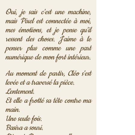
Oui, je sais c'est une machine, 
mais Pixel est connectée à moi, 
mes émotions, et je pense qu'il 
ressent des choses. J'aime à le 
penser plus comme une part 
numérique de mon fort intérieur.
Au moment de partir, Cléo s'est 
levée et a traversé la pièce.
Lentement.
Et elle a frotté sa tête contre ma 
main.
Une seule fois.
Basira a souri.