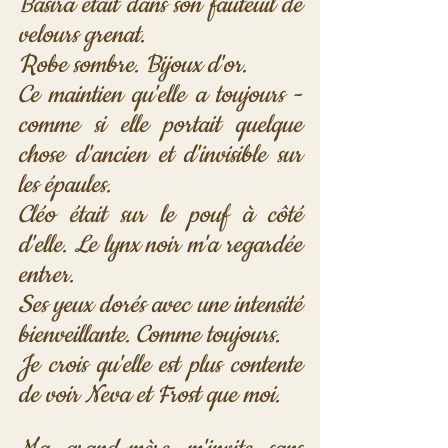
Basira était dans son fauteuil de 
velours grenat.
Robe sombre. Bijoux d'or. 
Ce maintien qu'elle a toujours - 
comme si elle portait quelque 
chose d'ancien et d'invisible sur 
les épaules.
Cléo était sur le pouf à côté 
d'elle. Le lynx noir m'a regardée 
entrer.
Ses yeux dorés avec une intensité 
bienveillante. Comme toujours. 
Je crois qu'elle est plus contente 
de voir Neva et Frost que moi. 