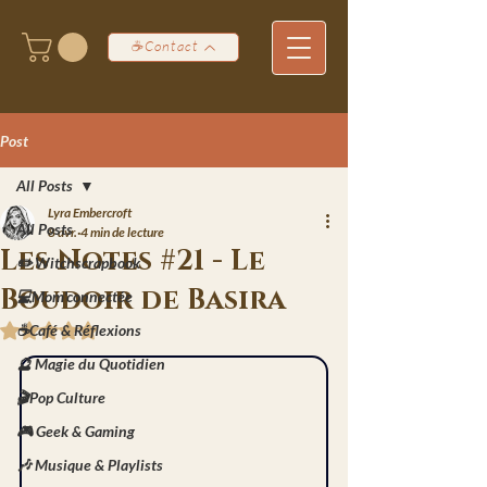
☕Contact
Post
All Posts
Lyra Embercroft
All Posts
8 avr.
4 min de lecture
Les Notes #21 - Le
✏️ Witchscrapbook
Boudoir de Basira
💻Mom'connectée
☕Café & Réflexions
Noté NaN étoiles sur 5.
🔮 Magie du Quotidien
🎬Pop Culture
🎮 Geek & Gaming
🎶 Musique & Playlists