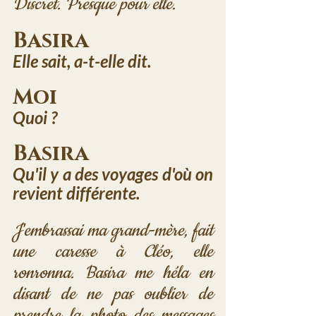
Discret. Presque pour elle.
Basira
Elle sait, a-t-elle dit.
Moi
Quoi ?
Basira
Qu'il y a des voyages d'où on 
revient différente.
J'embrassai ma grand-mère, fait 
une caresse à Cléo, elle 
ronronna. Basira me héla en 
disant de ne pas oublier de 
prendre la photo des messages 