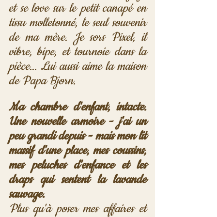
et se love sur le petit canapé en 
tissu molletonné, le seul souvenir 
de ma mère. Je sors Pixel, il 
vibre, bipe, et tournoie dans la 
pièce... Lui aussi aime la maison 
de Papa Bjorn.
Ma chambre d'enfant, intacte. 
Une nouvelle armoire - j'ai un 
peu grandi depuis - mais mon lit 
massif d'une place, mes coussins, 
mes peluches d'enfance et les 
draps qui sentent la lavande 
sauvage.
Plus qu'à poser mes affaires et 