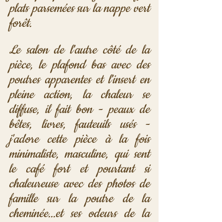
plats parsemées sur la nappe vert 
forêt. 
Le salon de l'autre côté de la 
pièce, le plafond bas avec des 
poutres apparentes et l'insert en 
pleine action, la chaleur se 
diffuse, il fait bon - peaux de 
bêtes, livres, fauteuils usés - 
j'adore cette pièce à la fois 
minimaliste, masculine, qui sent 
le café fort et pourtant si 
chaleureuse avec des photos de 
famille sur la poutre de la 
cheminée...et ses odeurs de la 