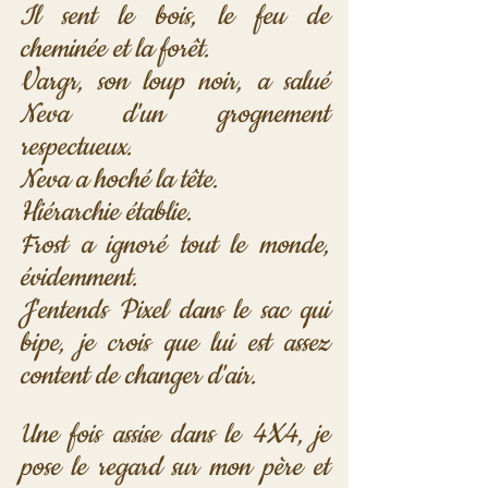
Il sent le bois, le feu de 
cheminée et la forêt.
Vargr, son loup noir, a salué 
Neva d'un grognement 
respectueux.
Neva a hoché la tête.
Hiérarchie établie.
Frost a ignoré tout le monde, 
évidemment.
J'entends Pixel dans le sac qui 
bipe, je crois que lui est assez 
content de changer d'air.
Une fois assise dans le 4X4, je 
pose le regard sur mon père et 