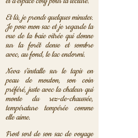
et d'espace cosy pour la lecture.
Et là, je prends quelques minutes. 
Je pose mon sac et je regarde la 
vue de la baie vitrée qui donne 
sur la forêt dense et sombre 
avec, au fond, le lac endormi.
Neva s'installe sur le tapis en 
peau de mouton, son coin 
préféré, juste avec la chaleur qui 
monte du rez-de-chaussée, 
température tempérée comme 
elle aime. 
Frost sort de son sac de voyage 