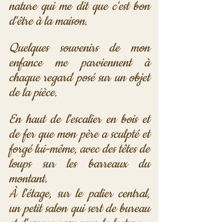
nature qui me dit que c'est bon 
d'être à la maison.
Quelques souvenirs de mon 
enfance me parviennent à 
chaque regard posé sur un objet 
de la pièce.
En haut de l'escalier en bois et 
de fer que mon père a sculpté et 
forgé lui-même, avec des têtes de 
loups sur les barreaux du 
montant. 
À l'étage, sur le palier central, 
un petit salon qui sert de bureau 