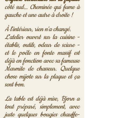
côté sud... Cheminée qui fume à 
gauche et une autre à droite !
À l'intérieur, rien n'a changé.
L'atelier ouvert sur la cuisine - 
établis, outils, odeur de sciure - 
et le poêle en fonte massif est 
déjà en fonction avec sa fameuse 
Marmite de chasseur. Quelque 
chose mijote sur la plaque et ça 
sent bon. 
La table est déjà mise, Bjorn a 
tout préparé, simplement, avec 
juste quelques bougies chauffe-