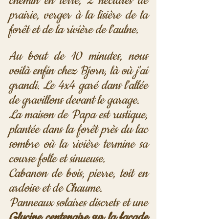
chemin en terre, 2 hectares de 
prairie, verger à la lisière de la 
forêt et de la rivière de l'aulne.
Au bout de 10 minutes, nous 
voilà enfin chez Bjorn, là où j'ai 
grandi. Le 4x4 garé dans l'allée 
de gravillons devant le garage.
La maison de Papa est rustique, 
plantée dans la forêt près du lac 
sombre où la rivière termine sa 
course folle et sinueuse.
Cabanon de bois, pierre, toit en 
ardoise et de Chaume.
Panneaux solaires discrets et une 
Glycine centenaire sur la façade