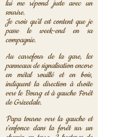
lui me répond juste avec un 
sourire.
Je crois qu'il est content que je 
passe le week-end en sa 
compagnie.
Au carrefour de la gare, les 
panneaux de signalisation encore 
en métal rouillé et en bois, 
indiquent la direction à droite 
vers le Bourg et à gauche Forêt 
de Grizedale. 
Papa tourne vers la gauche et 
s'enfonce dans la forêt sur un 