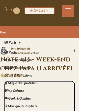
☕Contact
Post
All Posts
Lyra Embercroft
All Posts
3 mars
3 min de lecture
Note #13 - Week-end
✏️ Witchscrapbook
chez Papa (L'arrivée)
💻Mom'connectée
☕Café & Réflexions
Noté NaN étoiles sur 5.
🔮 Magie du Quotidien
🎬Pop Culture
🎮 Geek & Gaming
🎶 Musique & Playlists