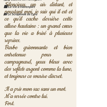
Silencieux, un air distant, et 
🏙️ La Vie à Havenport
pourtant moi, je sais qui il est et 
📸 Le Scrapbook de Lyra
ce qu'il cache derrière cette 
allure hautaine : un grand cœur 
que la vie a brisé à plusieurs 
reprises.
Barbe grisonnante et bien 
entretenue pour un 
campagnard, yeux bleus avec 
des reflets argent comme la lune, 
et toujours ce sourire discret.
Il a pris mon sac sans un mot.
M'a serrée contre lui.
Fort.