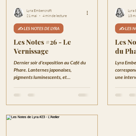
Lyra Embercroft
Lyra
21 mai
4 min de lecture
13 m
✍️ LES NOTES DE LYRA
✍️ LES N
Les Notes #26 - Le
Les No
Vernissage
du Ph
Dernier soir d'exposition au Café du
Lyra Ember
Phare. Lanternes japonaises,
correspon
pigments luminescents, et
une inter
Marguerite Vanbrel qui reconnaît les
Vernissage,
yeux de Grisou. Une soirée magique à
qui parle à
Havenport.