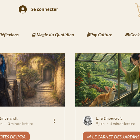
Se connecter
Réflexions
🔮 Magie du Quotidien
🎬Pop Culture
🎮 Geek
& Rituels
🖌️ Activités Enfants
📘 Écriture Jeunesse
🧠 Cr
 Les Messages de Basira
⚔️ Les Recettes de Bjorn
🌍Les Travers
 Embercroft
Lyra Embercroft
in
3 min de lecture
9 juin
4 min de lecture
OTES DE LYRA
🌱 LE CARNET DES JARDINS