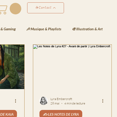
☕Contact
 & Gaming
🎶 Musique & Playlists
🎨 Illustration & Art
éativité & Développement Perso
✍️ Les Notes de Lyra
ées de Lyra
❄️Les Veilles de Neva
🗒️La Gazette de Havenport
Lyra Embercroft
28 mai
4 min de lecture
 DE KAIA
✍️ LES NOTES DE LYRA