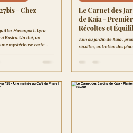
27bis - Chez
Le Carnet des Jar
de Kaia - Premiè
Récoltes et Équil
quitter Havenport, Lyra
Jardin
e à Basira. Un thé, un
Juin au jardin de Kaia : pre
t une mystérieuse carte
récoltes, entretien des plan
issée dans sa main.
de l'arrosage juste. Sagesse
s de Havenport-sur-Mer,
saisonnière entre lumière 
.
Havenport-sur-Mer.