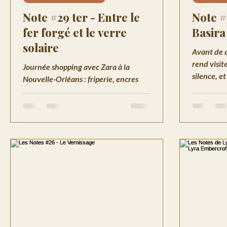
Note #29 ter - Entre le
Note #
fer forgé et le verre
Basira
solaire
Avant de 
rend visit
Journée shopping avec Zara à la
silence, e
Nouvelle-Orléans : friperie, encres
d'Horus gl
vivantes chez Nyx & Ink, puis les
Chronique
Terrasses du Delta et une zone
mars 2048
absente des cartes.