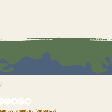
n
Navigat
Voir les points
HALL C
ivité
LA GAL
LE BUR
ATELIE
COMP
accompagnements qui font sens, et