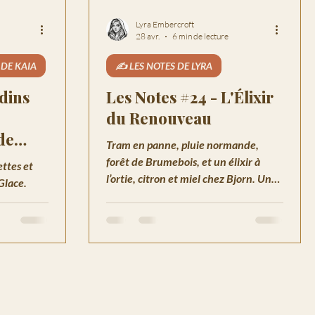
Lyra Embercroft
28 avr.
6 min de lecture
 DE KAIA
✍️ LES NOTES DE LYRA
dins
Les Notes #24 - L'Élixir
du Renouveau
de
Tram en panne, pluie normande,
forêt de Brumebois, et un élixir à
ttes et
l’ortie, citron et miel chez Bjorn. Une
Glace.
note intime où les secrets de famille
tretien du
remontent - et où la meute de l’Est
aisonnière.
revient dans la conversation.
ur-Mer.