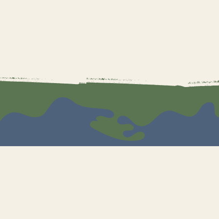
ion
AFÉ-LIBRAIRIE
ERIE D'ART
EAU DIGITAL
R D'ALCHIMISTE
TOIR DU KAWA