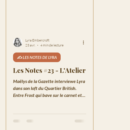
Lyra Embercroft
23 avr.
4 min de lecture
✍️ LES NOTES DE LYRA
Les Notes #23 - L'Atelier
Maëlys de la Gazette interviewe Lyra
dans son loft du Quartier British.
Entre Frost qui bave sur le carnet et
Pip qui critique la lumière.