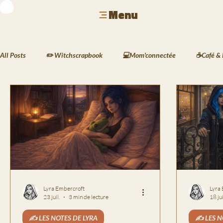
Menu
All Posts
✏️ Witchscrapbook
💻Mom'connectée
☕Café & 
🐾 Animaux & Mode
🏺 Déco & Atmosphères
🍲 Cuisine 
🖋️ Les Écrits de Silas
🌱 Le Carnet des Jardins de Kaia

🏙️ La Vie à Havenport
📸 Le Scrapbook de Lyra
Lyra Embercroft
Lyra
23 juil.
3 min de lecture
18 ju
✍️ LES NOTES DE LYRA
✍️ LES N