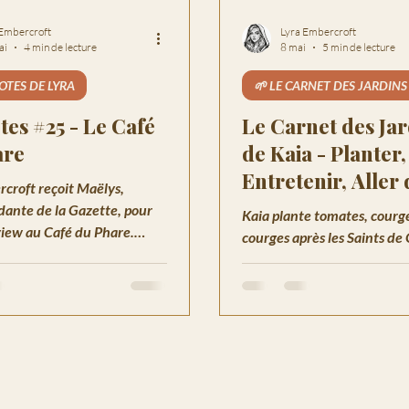
 Embercroft
Lyra Embercroft
ai
4 min de lecture
8 mai
5 min de lecture
OTES DE LYRA
🌱 LE CARNET DES JARDINS
tes #25 - Le Café
Le Carnet des Jar
are
de Kaia - Planter,
Entretenir, Aller 
croft reçoit Maëlys,
l'Avant
dante de la Gazette, pour
Kaia plante tomates, courge
view au Café du Phare.
courges après les Saints de 
 illustrations, et une ville
Guide des semis de mai, en
 voix basse.
jardin japonais et sagesse s
Chroniques d'Havenport-s