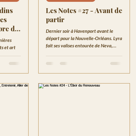
dins
Les Notes #27 - Avant de
res
partir
ibre du
Dernier soir à Havenport avant le
départ pour la Nouvelle-Orléans. Lyra
mières
fait ses valises entourée de Neva,
ts et art
Frost et Pixel. Mambo Célestine
attend sous le ciel de Louisiane.
et ombre à