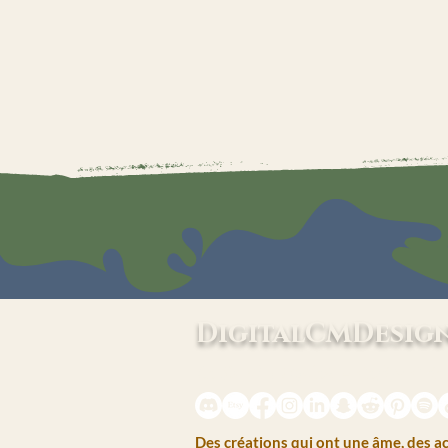
DigitalCMDesig
La Sorcière Digitale — Café & Créat
Des créations qui ont une âme, des 