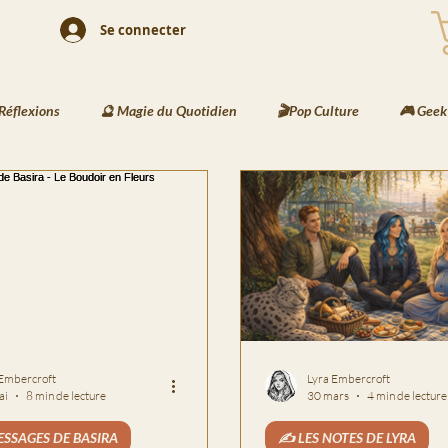
Se connecter
Réflexions
🔮 Magie du Quotidien
🎬Pop Culture
🎮 Geek
& Rituels
🖌️ Activités Enfants
📘 Écriture Jeunesse
🧠 Cr
 Les Messages de Basira
⚔️ Les Recettes de Bjorn
🌍Les Travers
 Embercroft
Lyra Embercroft
ai
8 min de lecture
30 mars
4 min de lecture
ESSAGES DE BASIRA
✍️ LES NOTES DE LYRA