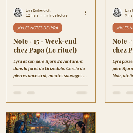
Lyra Embercroft
Lyra
12 mars
4 min de lecture
9 ma
✍️ LES NOTES DE LYRA
✍️ LES N
Note #15 - Week-end
Note #
chez Papa (Le rituel)
chez P
Lyra et son père Bjorn s'aventurent
Lyra passe
dans la forêt de Grizedale. Cercle de
père Bjorn
pierres ancestral, meutes sauvages et
Noir, atel
secrets de famille.
bourg et s