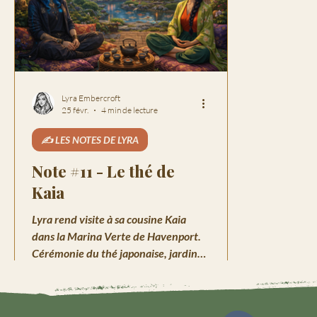
Lyra Embercroft
25 févr.
4 min de lecture
✍️ LES NOTES DE LYRA
Note #11 - Le thé de
Kaia
Lyra rend visite à sa cousine Kaia
dans la Marina Verte de Havenport.
Cérémonie du thé japonaise, jardin
enchanté et mystères familiaux au
programme.