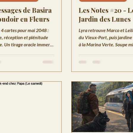
ssages de Basira
Les Notes #20 - L
oudoir en Fleurs
Jardin des Lunes
e 4 cartes pour mai 2048 :
Lyra retrouve Marco et Leil
, réception et plénitude
du Vieux-Port, puis jardine
e. Un tirage oracle immersif
à la Marina Verte. Soupe mi
l et guidance pour accueillir
de capucines, et une phrase
t.
change tout.