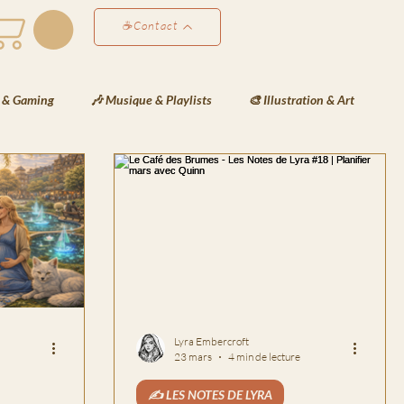
☕Contact
 & Gaming
🎶 Musique & Playlists
🎨 Illustration & Art
éativité & Développement Perso
✍️ Les Notes de Lyra
ées de Lyra
❄️Les Veilles de Neva
🗒️La Gazette de Havenport
Lyra Embercroft
23 mars
4 min de lecture
✍️ LES NOTES DE LYRA