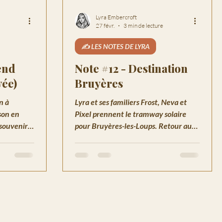
Lyra Embercroft
27 févr.
3 min de lecture
✍️ LES NOTES DE LYRA
end
Note #12 - Destination
vée)
Bruyères
n à
Lyra et ses familiers Frost, Neva et
son en
Pixel prennent le tramway solaire
s souvenirs
pour Bruyères-les-Loups. Retour aux
sources
sources pour retrouver Bjorn.