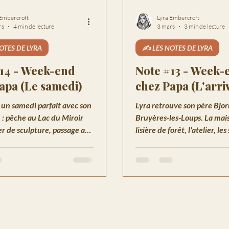
 Embercroft
Lyra Embercroft
rs
4 min de lecture
3 mars
3 min de lecture
OTES DE LYRA
✍️ LES NOTES DE LYRA
14 - Week-end
Note #13 - Week-
apa (Le samedi)
chez Papa (L'arri
 un samedi parfait avec son
Lyra retrouve son père Bjor
 : pêche au Lac du Miroir
Bruyères-les-Loups. La mai
ier de sculpture, passage au
lisière de forêt, l'atelier, le
oirée au coin du feu.
d'enfance... Un retour aux 
chargé d'émotions.