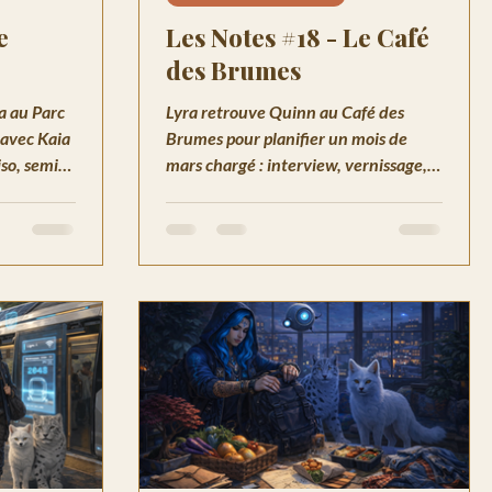
e
Les Notes #18 - Le Café
des Brumes
a au Parc
Lyra retrouve Quinn au Café des
 avec Kaia
Brumes pour planifier un mois de
so, semis
mars chargé : interview, vernissage,
 qui
projet secret et voyage à la Nouvelle-
Orléans.