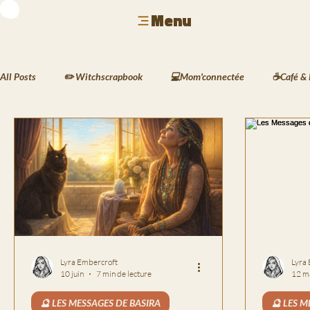
Menu
All Posts
✏️ Witchscrapbook
💻Mom'connectée
☕Café & 
🐾 Animaux & Mode
🏺 Déco & Atmosphères
🍲 Cuisine 
🖋️ Les Écrits de Silas
🌱 Le Carnet des Jardins de Kaia

🏙️ La Vie à Havenport
📸 Le Scrapbook de Lyra
Lyra Embercroft
Lyra
10 juin
7 min de lecture
12 m
🔮 LES MESSAGES DE BASIRA
🔮 LES M