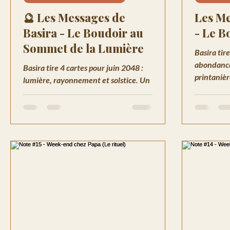
🔮 Les Messages de
Les Me
Basira - Le Boudoir au
- Le B
Sommet de la Lumière
Basira tir
abondance
Basira tire 4 cartes pour juin 2048 :
printanièr
lumière, rayonnement et solstice. Un
avec ritue
tirage oracle immersif pour célébrer
ce qui vien
ce que tu as construit et oser briller
enfin.