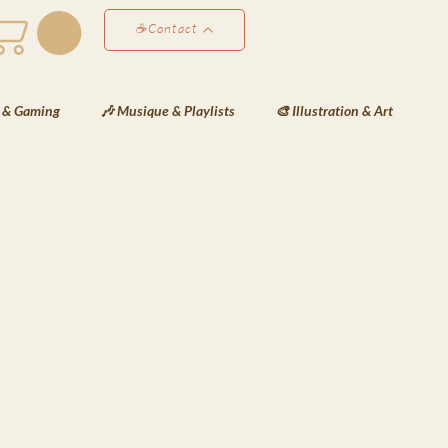
☕Contact
 & Gaming
🎶 Musique & Playlists
🎨 Illustration & Art
éativité & Développement Perso
✍️ Les Notes de Lyra
ées de Lyra
❄️Les Veilles de Neva
🗒️La Gazette de Havenport