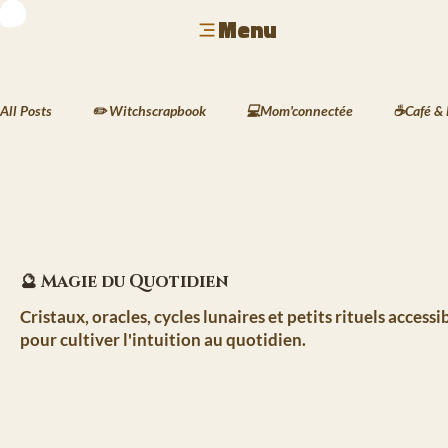
Menu
All Posts
✏️ Witchscrapbook
💻Mom'connectée
☕Café & 
🐾 Animaux & Mode
🏺 Déco & Atmosphères
🍲 Cuisine 
🖋️ Les Écrits de Silas
🌱 Le Carnet des Jardins de Kaia

🔮 Magie du Quotidien
Cristaux, oracles, cycles lunaires et petits rituels access
pour cultiver l'intuition au quotidien.
🏙️ La Vie à Havenport
📸 Le Scrapbook de Lyra