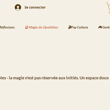
Se connecter
Réflexions
🔮 Magie du Quotidien
🎬Pop Culture
🎮 Geek
& Rituels
🖌️ Activités Enfants
📘 Écriture Jeunesse
🧠 Cr
 Les Messages de Basira
⚔️ Les Recettes de Bjorn
🌍Les Travers
ibles - la magie n'est pas réservée aux initiés. Un espace doux