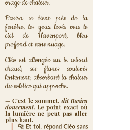
orage de chaleur.
Basira se tient près de la 
fenêtre, les yeux levés vers le 
ciel de Havenport, bleu 
profond et sans nuage. 
Cléo est allongée sur le rebord 
chaud, ses flancs soulevés 
lentement, absorbant la chaleur 
du solstice qui approche.
— C'est le sommet, 
dit Basira 
doucement
. Le point exact où 
la lumière ne peut pas aller 
plus haut.
🐆 Et toi, répond Cléo sans 