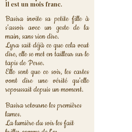
Il est un mois franc.
Basira invite sa petite fille à 
s'assoir avec un geste de la 
main, sans rien dire.
Lyra sait déjà ce que cela veut 
dire, elle se met en tailleur sur le 
tapis de Perse. 
Elle sent que ce soir, les cartes 
vont dire une vérité qu'elle 
repoussait depuis un moment. 
Basira retourne les premières 
lames. 
La lumière du soir les fait 
briller comme de l'or.