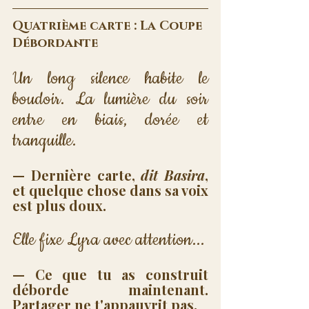
Quatrième carte : La Coupe 
Débordante
Un long silence habite le 
boudoir. La lumière du soir 
entre en biais, dorée et 
tranquille.
— Dernière carte, 
dit Basira
, 
et quelque chose dans sa voix 
est plus doux.
Elle fixe Lyra avec attention...
— Ce que tu as construit 
déborde maintenant. 
Partager ne t'appauvrit pas. 