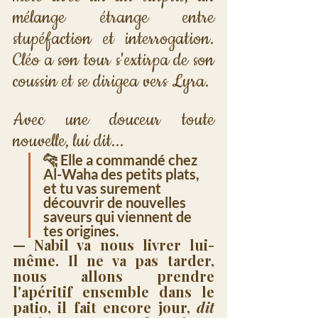
mélange étrange entre 
stupéfaction et interrogation. 
Cléo a son tour s'extirpa de son 
coussin et se dirigea vers Lyra. 
Avec une douceur toute 
nouvelle, lui dit...
🐆
 Elle a commandé chez 
Al-Waha des petits plats, 
et tu vas surement 
découvrir de nouvelles 
saveurs qui viennent de 
tes origines.
— Nabil va nous livrer lui-
même. Il ne va pas tarder, 
nous allons prendre 
l'apéritif ensemble dans le 
patio, il fait encore jour, 
dit 