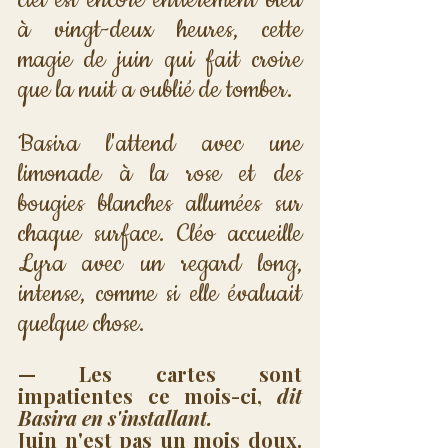
à vingt-deux heures, cette 
magie de juin qui fait croire 
que la nuit a oublié de tomber.
Basira l'attend avec une 
limonade à la rose et des 
bougies blanches allumées sur 
chaque surface. Cléo accueille 
Lyra avec un regard long, 
intense, comme si elle évaluait 
quelque chose.
— Les cartes sont 
impatientes ce mois-ci, 
dit 
Basira en s'installant. 
Juin n'est pas un mois doux. 