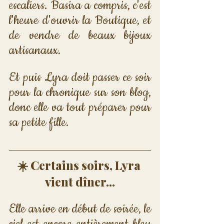
escaliers. Basira a compris, c'est 
l'heure d'ouvrir la Boutique, et 
de vendre de beaux bijoux 
artisanaux. 
Et puis Lyra doit passer ce soir 
pour la chronique sur son blog, 
donc elle va tout préparer pour 
sa petite fille.
☀️ Certains soirs, Lyra 
vient dîner...
Elle arrive en début de soirée, le 
ciel est encore entièrement bleu 