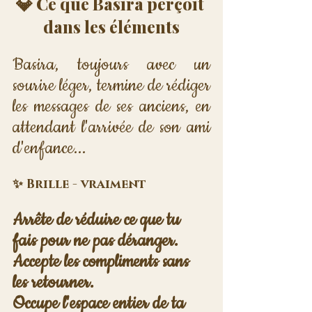
💎 Ce que Basira perçoit 
dans les éléments
Basira, toujours avec un 
sourire léger, termine de rédiger 
les messages de ses anciens, en 
attendant l'arrivée de son ami 
d'enfance...
✨ Brille - vraiment
Arrête de réduire ce que tu 
fais pour ne pas déranger. 
Accepte les compliments sans 
les retourner. 
Occupe l'espace entier de ta 