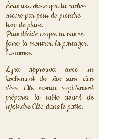
Écris une chose que tu caches 
encore par peur de prendre 
trop de place. 
Puis décide ce que tu vas en 
faire, la montrer, la partager, 
l'assumer.
Lyra approuva avec un 
hochement de tête sans rien 
dire. Elle monta rapidement 
préparer la table avant de 
rejoindre Cléo dans le patio.