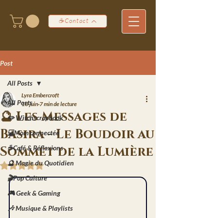
☕Contact
Post
All Posts
Lyra Embercroft
All Posts
10 juin
7 min de lecture
🔮 Les Messages de
✏️ Witchscrapbook
Basira - Le Boudoir au
💻Mom'connectée
Sommet de la Lumière
☕Café & Réflexions
🔮 Magie du Quotidien
Noté NaN étoiles sur 5.
🎬Pop Culture
🎮 Geek & Gaming
🎶 Musique & Playlists