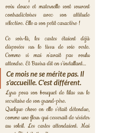
voix douce et maternelle sont souvent 
contradictoires avec son attitude 
sélective. Elle a son petit caractère !
Ce soir-là, les cartes étaient déjà 
disposées sur le tissu de soie verte. 
Comme si mai n'avait pas voulu 
attendre. Et Basira dit en s'installant...
Ce mois ne se mérite pas. Il 
s'accueille. C'est différent.
Lyra posa son bouquet de lilas sur le 
secrétaire de son grand-père. 
Quelque chose en elle s'était détendue, 
comme une fleur qui cesserait de résister 
au soleil. Les cartes attendaient. Mai 