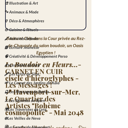
🎨 Illustration & Art
🐾 Animaux & Mode
🏺 Déco & Atmosphères
🍲 Cuisine & Rituels
Basira et Cléo dans la Cour privée au Rez-
🖌️ Activités Enfants
de-Chaussée du salon boudoir, un Oasis 
📘 Écriture Jeunesse
Egyptien !
🧠 Créativité & Développement Perso
Le Boudoir en Fleurs...
- 
✍️ Les Notes de Lyra
CARNET EN CUIR 
🖋️ Les Écrits de Silas
ciselé
d'hiéroglyphes
 - 
Les Messages !
🌱 Le Carnet des Jardins de Kaia
📍 Havenport-sur-Mer, 
🔮 Les Messages de Basira
Le Quartier des 
⚔️ Les Recettes de Bjorn
Artistes
 "Bohème 
🌍Les Traversées de Lyra
cosmopolite" - Mai 2048
❄️Les Veilles de Neva
🗒️La Gazette de Havenport