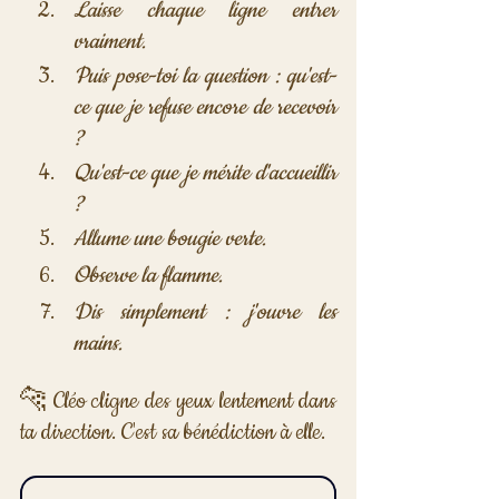
Laisse chaque ligne entrer 
vraiment.
Puis pose-toi la question : qu'est-
ce que je refuse encore de recevoir 
? 
Qu'est-ce que je mérite d'accueillir 
?
Allume une bougie verte. 
Observe la flamme. 
Dis simplement : j'ouvre les 
mains.
🐆 Cléo cligne des yeux lentement dans 
ta direction. C'est sa bénédiction à elle.