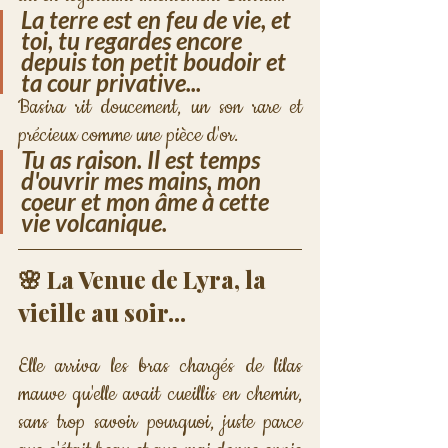
La terre est en feu de vie, et 
toi, tu regardes encore 
depuis ton petit boudoir et 
ta cour privative...
Basira rit doucement, un son rare et 
précieux comme une pièce d'or.
Tu as raison. Il est temps 
d'ouvrir mes mains, mon 
coeur et mon âme à cette 
vie volcanique.
🌸 La Venue de Lyra, la 
vieille au soir...
Elle arriva les bras chargés de lilas 
mauve qu'elle avait cueillis en chemin, 
sans trop savoir pourquoi, juste parce 