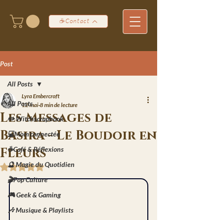
☕Contact
Post
All Posts
Lyra Embercroft
All Posts
12 mai
8 min de lecture
Les Messages de
✏️ Witchscrapbook
Basira - Le Boudoir en
💻Mom'connectée
Fleurs
☕Café & Réflexions
🔮 Magie du Quotidien
Noté NaN étoiles sur 5.
🎬Pop Culture
🎮 Geek & Gaming
🎶 Musique & Playlists