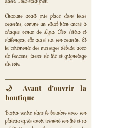
aussi. Tout était prêt. 
Chacune avait pris place dans leurs 
coussins, comme un rituel bien ancré à 
chaque venue de Lyra. Cléo s'étira et 
s'allongea, elle aussi sur son coussin. Et 
la cérémonie des messages débuta avec 
de l'encens, tasses de thé et grignotage 
du soir.
🌙 Avant d'ouvrir la 
boutique
Basira rentre dans le boudoir avec son 
plateau après avoir terminé son thé et sa 