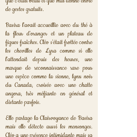
que c'était beau et que mai donne envie 
de gestes gratuits.
Basira l'avait accueillie avec du thé à 
la fleur d'oranger et un plateau de 
figues fraîches. Cléo s'était frottée contre 
les chevilles de Lyra comme si elle 
l'attendait depuis des heures, une 
marque de reconnaissance rare pour 
une espèce comme la sienne, lynx noir 
du Canada, croisée avec une chatte 
angora, très méfiante en général et 
distante parfois. 
Elle partage la Clairvoyance de Basira 
mais elle détecte aussi les mensonges. 
Cléo a une présence intimidante mais sa 