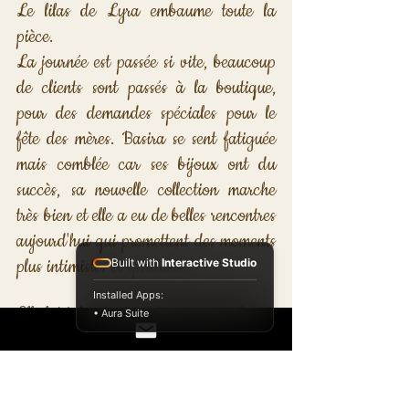
Le lilas de Lyra embaume toute la 
pièce. 
La journée est passée si vite, beaucoup 
de clients sont passés à la boutique, 
pour des demandes spéciales pour le 
fête des mères. Basira se sent fatiguée 
mais comblée car ses bijoux ont du 
succès, sa nouvelle collection marche 
très bien et elle a eu de belles rencontres 
aujourd'hui qui promettent des moments 
plus intimistes et spirituels.
Built with
Interactive Studio
Installed Apps:
Elle lut à hautes voix les dernières lignes 
• Aura Suite
qu'elle a couché dans sa langue natale 
sur les pages de son carnet...
Tu as traversé le doute de 
l'hiver. Tu as agi avec 