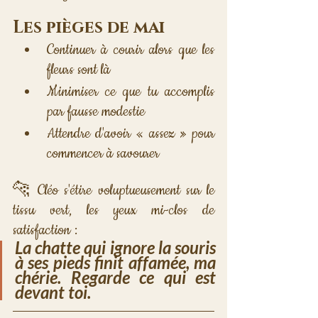
Les pièges de mai
Continuer à courir alors que les 
fleurs sont là
Minimiser ce que tu accomplis 
par fausse modestie
Attendre d'avoir « assez » pour 
commencer à savourer
🐆 Cléo s'étire voluptueusement sur le 
tissu vert, les yeux mi-clos de 
satisfaction :
La chatte qui ignore la souris 
à ses pieds finit affamée, ma 
chérie. Regarde ce qui est 
devant toi.