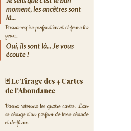
Je sens que c'est le bon 
moment, les ancêtres sont 
là...
Basira respire profondément et ferme les 
yeux...
Oui, ils sont là... Je vous 
écoute ! 
🃏 Le Tirage des 4 Cartes 
de l'Abondance
Basira retourne les quatre cartes. L'air 
se charge d'un parfum de terre chaude 
et de fleurs.