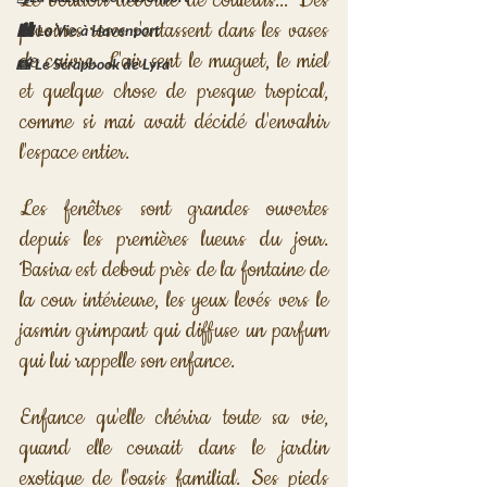
Le boudoir déborde de couleurs... Des 
pivoines roses s'entassent dans les vases 
🏙️ La Vie à Havenport
de cuivre. L'air sent le muguet, le miel 
📸 Le Scrapbook de Lyra
et quelque chose de presque tropical, 
comme si mai avait décidé d'envahir 
l'espace entier.
Les fenêtres sont grandes ouvertes 
depuis les premières lueurs du jour. 
Basira est debout près de la fontaine de 
la cour intérieure, les yeux levés vers le 
jasmin grimpant qui diffuse un parfum 
qui lui rappelle son enfance. 
Enfance qu'elle chérira toute sa vie, 
quand elle courait dans le jardin 
exotique de l'oasis familial. Ses pieds 