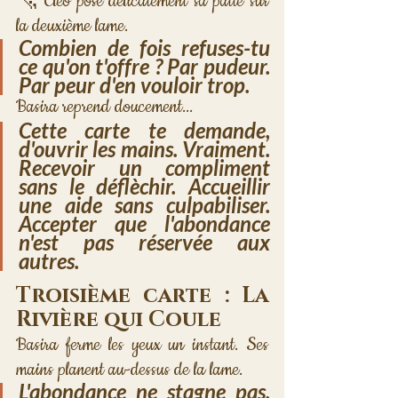
🐆 Cléo pose délicatement sa patte sur 
la deuxième lame.
Combien de fois refuses-tu 
ce qu'on t'offre ? Par pudeur. 
Par peur d'en vouloir trop.
Basira reprend doucement...
Cette carte te demande, 
d'ouvrir les mains. Vraiment. 
Recevoir un compliment 
sans le déflèchir. Accueillir 
une aide sans culpabiliser. 
Accepter que l'abondance 
n'est pas réservée aux 
autres.
Troisième carte : La 
Rivière qui Coule
Basira ferme les yeux un instant. Ses 
mains planent au-dessus de la lame.
L'abondance ne stagne pas, 