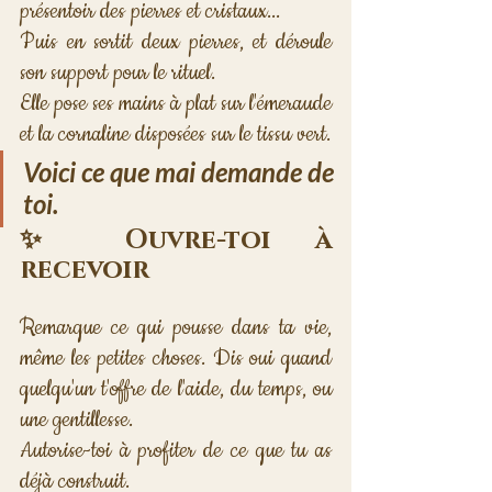
présentoir des pierres et cristaux... 
Puis en sortit deux pierres, et déroule 
son support pour le rituel. 
Elle pose ses mains à plat sur l'émeraude 
et la cornaline disposées sur le tissu vert.
Voici ce que mai demande de 
toi.
✨ Ouvre-toi à 
recevoir
Remarque ce qui pousse dans ta vie, 
même les petites choses. Dis oui quand 
quelqu'un t'offre de l'aide, du temps, ou 
une gentillesse. 
Autorise-toi à profiter de ce que tu as 
déjà construit.