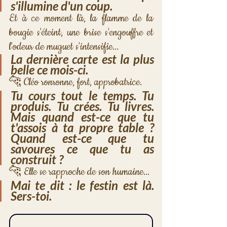
s'illumine d'un coup.
Et à ce moment là, la flamme de la 
bougie s'éteint, une brise s'engouffre et 
l'odeur de muguet s'intensifie... 
La dernière carte est la plus 
belle ce mois-ci.
🐆 Cléo ronronne, fort, approbatrice.
Tu cours tout le temps. Tu 
produis. Tu crées. Tu livres. 
Mais quand est-ce que tu 
t'assois à ta propre table ? 
Quand est-ce que tu 
savoures ce que tu as 
construit ?
🐆 Elle se rapproche de son humaine...
Mai te dit : le festin est là. 
Sers-toi.