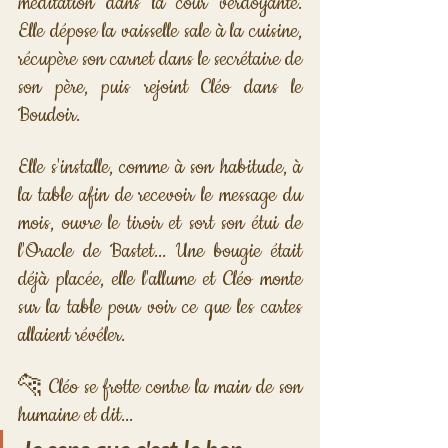
méditation dans la cour verdoyante. 
Elle dépose la vaisselle sale à la cuisine, 
récupère son carnet dans le secrétaire de 
son père, puis rejoint Cléo dans le 
Boudoir. 
Elle s'installe, comme à son habitude, à 
la table afin de recevoir le message du 
mois, ouvre le tiroir et sort son étui de 
l'Oracle de Bastet... Une bougie était 
déjà placée, elle l'allume et Cléo monte 
sur la table pour voir ce que les cartes 
allaient révéler.
🐆 Cléo se frotte contre la main de son 
humaine et dit...