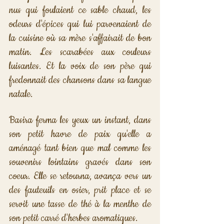
nus qui foulaient ce sable chaud, les 
odeurs d'épices qui lui parvenaient de 
la cuisine où sa mère s'affairait de bon 
matin. Les scarabées aux couleurs 
luisantes. Et la voix de son père qui 
fredonnait des chansons dans sa langue 
natale. 
Basira ferma les yeux un instant, dans 
son petit havre de paix qu'elle a 
aménagé tant bien que mal comme les 
souvenirs lointains gravés dans son 
coeur. Elle se retourna, avança vers un 
des fauteuils en osier, prit place et se 
servit une tasse de thé à la menthe de 
son petit carré d'herbes aromatiques.