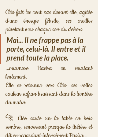
Cléo fait les cent pas devant elle, agitée 
d'une énergie fébrile, ses oreilles 
pivotant vers chaque son du dehors.
Mai... Il ne frappe pas à la 
porte, celui-là. Il entre et il 
prend toute la place.
...murmure Basira en souriant 
lentement.
Elle se retourne vers Cléo, ses voiles 
couleur safran bruissant dans la lumière 
du matin.
🐆 Cléo saute sur la table en bois 
sombre, renversant presque la théière et 
dit en regardant intensément Basira...