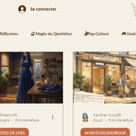
Se connecter
Réflexions
🔮 Magie du Quotidien
🎬Pop Culture
🎮 Geek
& Rituels
🖌️ Activités Enfants
📘 Écriture Jeunesse
🧠 Cr
 Les Messages de Basira
⚔️ Les Recettes de Bjorn
🌍Les Travers
 Embercroft
Caroline MULLER
 4 jours
3 min de lecture
31 juil.
5 min de lecture
OTES DE LYRA
✏️ WITCHSCRAPBOOK