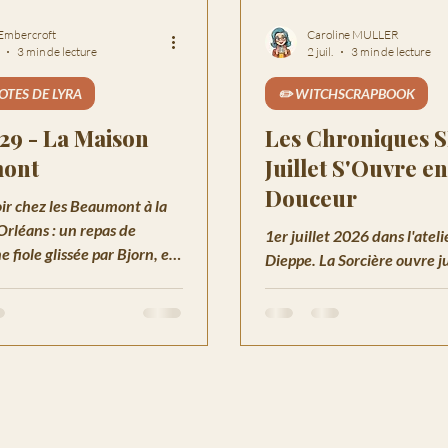
 Embercroft
Caroline MULLER
3 min de lecture
2 juil.
3 min de lecture
OTES DE LYRA
✏️ WITCHSCRAPBOOK
29 - La Maison
Les Chroniques S
ont
Juillet S'Ouvre en
Douceur
ir chez les Beaumont à la
rléans : un repas de
1er juillet 2026 dans l'ateli
e fiole glissée par Bjorn, et
Dieppe. La Sorcière ouvre ju
s qui affleurent sous les
mode convalescence : lunes
Écrits de Silas, Gazette Été
qui se referme. La Chroniq
mensuelle d'ouverture.