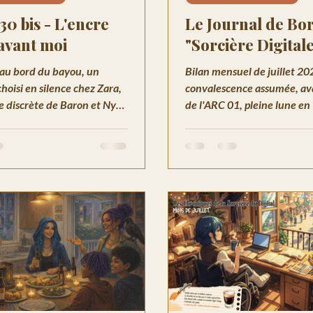
30 bis - L'encre
Le Journal de Bo
 avant moi
"Sorcière Digital
au bord du bayou, un
Bilan mensuel de juillet 20
hoisi en silence chez Zara,
convalescence assumée, a
e discrète de Baron et Nyx :
de l'ARC 01, pleine lune en
te une matinée à la
Le journal de bord de la Sor
Orléans qui la marque plus
Digitale.
l'imaginait.