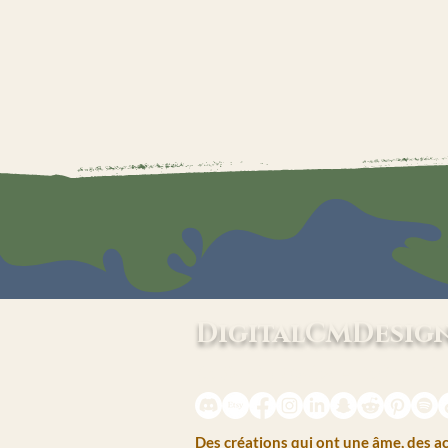
DigitalCMDesig
La Sorcière Digitale — Café & Créat
Des créations qui ont une âme, des 