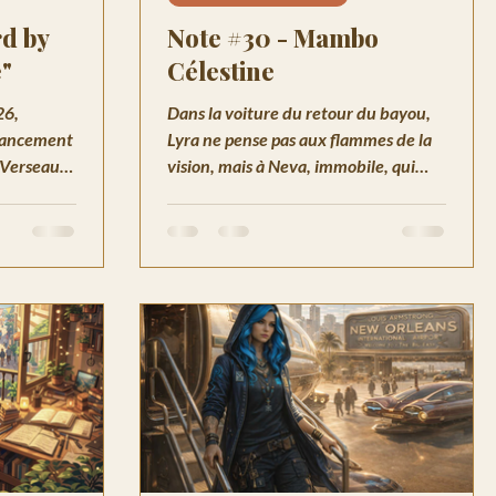
rd by
Note #30 - Mambo
e"
Célestine
26,
Dans la voiture du retour du bayou,
vancement
Lyra ne pense pas aux flammes de la
 Verseau.
vision, mais à Neva, immobile, qui
cière
attend. Chroniques de Havenport-
sur-Mer, mars 2048.