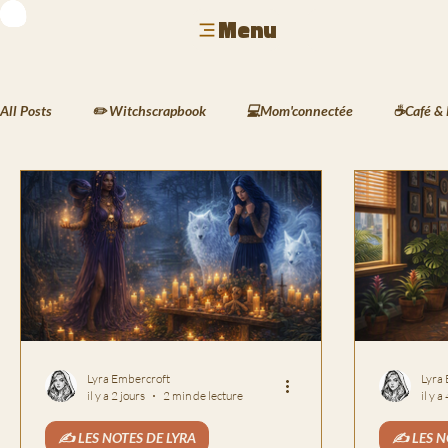
Menu
All Posts
✏️ Witchscrapbook
💻Mom'connectée
☕Café & 
🐾 Animaux & Mode
🏺 Déco & Atmosphères
🍲 Cuisine 
🖋️ Les Écrits de Silas
🌱 Le Carnet des Jardins de Kaia

🏙️ La Vie à Havenport
📸 Le Scrapbook de Lyra
Lyra Embercroft
Lyra
il y a 2 jours
2 min de lecture
il y a
✍️ LES NOTES DE LYRA
✍️ LES N