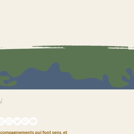
n
Navigat
Voir les points
HALL C
ivité
LA GAL
LE BUR
ATELIE
COMP
accompagnements qui font sens, et