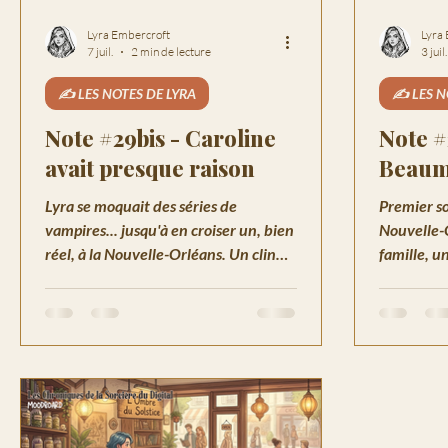
Lyra Embercroft
Lyra
7 juil.
2 min de lecture
3 juil.
✍️ LES NOTES DE LYRA
✍️ LES N
Note #29bis - Caroline
Note #
avait presque raison
Beaum
Lyra se moquait des séries de
Premier so
vampires... jusqu'à en croiser un, bien
Nouvelle-O
réel, à la Nouvelle-Orléans. Un clin
famille, un
d'œil tendre à Caroline, sa voisine.
des secret
rires.