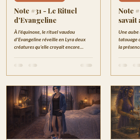
Note #31 - Le Rituel
Note #
d'Evangeline
savait
À l'équinoxe, le rituel vaudou
Une aube 
d'Evangeline réveille en Lyra deux
tatouage c
créatures qu'elle croyait encore
la présenc
endormies. Une nuit à la Nouvelle-
Lyra racon
Orléans qui change tout.
Nouvelle-
qu'elle ne 