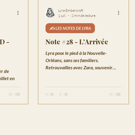
Lyra Embercroft
1 juil.
2 min de lecture
✍️ LES NOTES DE LYRA
D -
Note #28 - L'Arrivée
Lyra pose le pied à la Nouvelle-
Orléans, sans ses familiers.
Retrouvailles avec Zara, souvenir
er de
d'un premier tatouage et un prénom
illet en
qu'on n'ose pas dire.
 de Neva,
 et ARC 01
ue