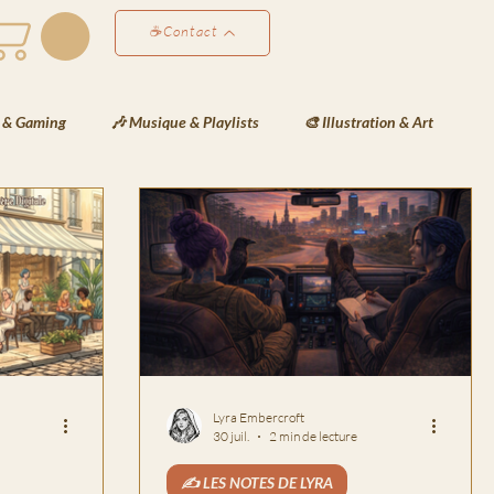
☕Contact
 & Gaming
🎶 Musique & Playlists
🎨 Illustration & Art
éativité & Développement Perso
✍️ Les Notes de Lyra
ées de Lyra
❄️Les Veilles de Neva
🗒️La Gazette de Havenport
Lyra Embercroft
30 juil.
2 min de lecture
✍️ LES NOTES DE LYRA