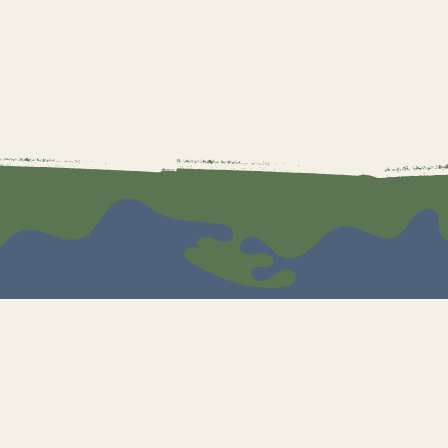
ion
AFÉ-LIBRAIRIE
ERIE D'ART
EAU DIGITAL
R D'ALCHIMISTE
TOIR DU KAWA