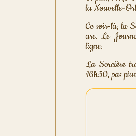
la Nouvelle-Orl
Ce soir-là, la 
arc. Le Journa
ligne.
La Sorcière tr
16h30, pas plus.