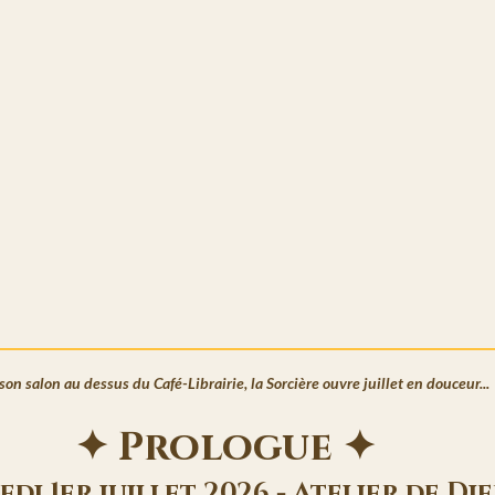
on salon au dessus du Café-Librairie, la Sorcière ouvre juillet en douceur...
✦ Prologue ✦
di 1er juillet 2026 - Atelier de Die