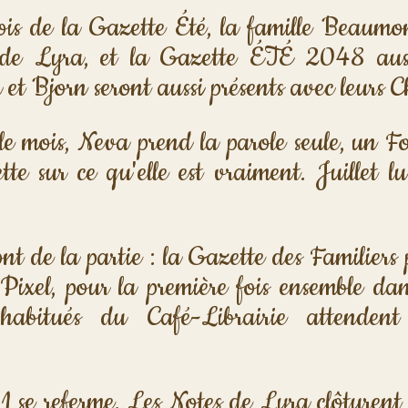
mois de la Gazette Été, la famille Beaumo
 de Lyra, et la Gazette ÉTÉ 2048 aussi
et Bjorn seront aussi présents avec leurs 
le mois, Neva prend la parole seule, un Foc
tte sur ce qu'elle est vraiment. Juillet lu
nt de la partie : la Gazette des Familiers p
Pixel, pour la première fois ensemble dans
habitués du Café-Librairie attendent
 se referme. Les Notes de Lyra clôturent 