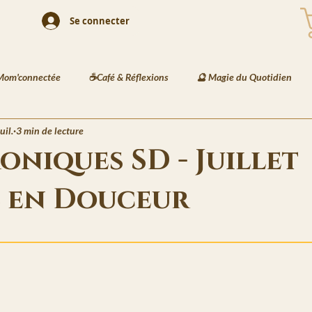
Se connecter
Mom'connectée
☕Café & Réflexions
🔮 Magie du Quotidien
uil.
3 min de lecture
 Playlists
🎨 Illustration & Art
🐾 Animaux & Mode
🏺 D
oniques SD - Juillet
e en Douceur
és Enfants
📘 Écriture Jeunesse
🧠 Créativité & Développement 
5.
et des Jardins de Kaia
🔮 Les Messages de Basira
⚔️ Les Recett
Veilles de Neva
🗒️La Gazette de Havenport
🏙️ La Vie à Havenpo