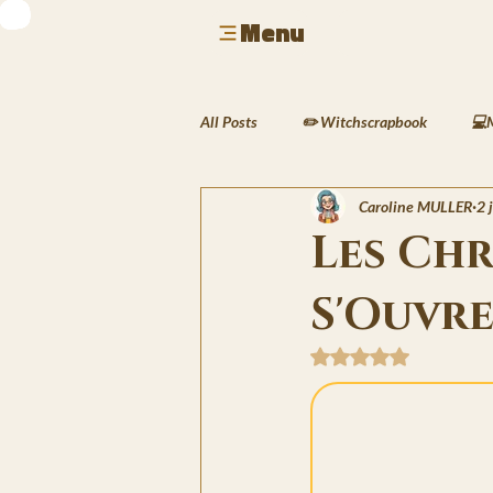
Menu
All Posts
✏️ Witchscrapbook
💻
Caroline MULLER
2 j
🎮 Geek & Gaming
🎶 Musique &
Les Chr
S'Ouvr
🍲 Cuisine & Rituels
🖌️ Activit
Noté NaN étoiles sur 
🖋️ Les Écrits de Silas
🌱 Le Carn
🌍Les Traversées de Lyra
❄️Les 