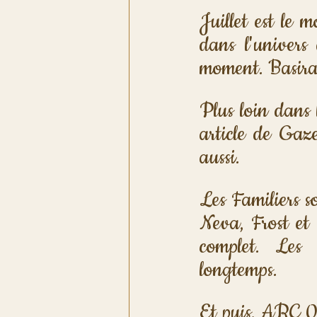
Juillet est le 
dans l'univers
moment. Basira 
Plus loin dans 
article de Gaze
aussi.
Les Familiers so
Neva, Frost et 
complet. Les 
longtemps.
Et puis, ARC 01