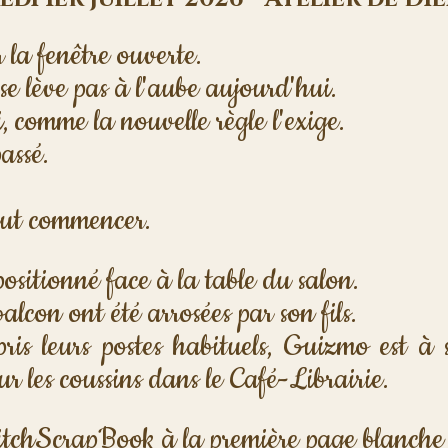
r la fenêtre ouverte.
se lève pas à l'aube aujourd'hui. 
, comme la nouvelle règle l'exige. 
assé. 
 
eut commencer.
positionné face à la table du salon. 
alcon ont été arrosées par son fils.
ris leurs postes habituels, Guizmo est à se
sur les coussins dans le Café-Librairie.
itchScrapBook à la première page blanche d