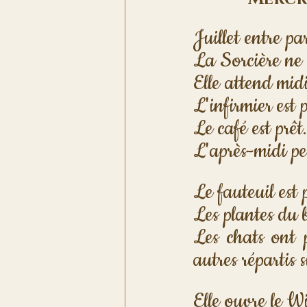
Juillet entre pa
La Sorcière ne 
Elle attend midi
L'infirmier est p
Le café est prêt.
L'après-midi p
Le fauteuil est 
Les plantes du b
Les chats ont p
autres répartis 
Elle ouvre le W