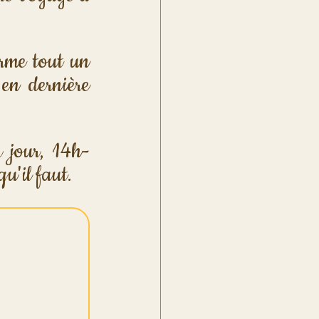
erme tout un 
en dernière 
r jour, 14h-
u'il faut.