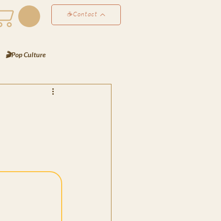
☕Contact
🎬Pop Culture
éco & Atmosphères
Perso
✍️ Les Notes de Lyra
es de Bjorn
rt
📸 Le Scrapbook de Lyra