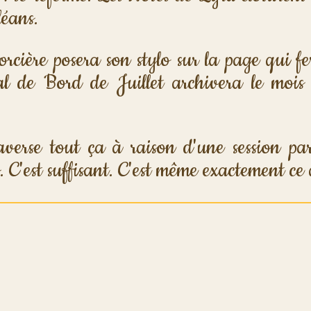
éans. 
Sorcière posera son stylo sur la page qui f
l de Bord de Juillet archivera le mois 
averse tout ça à raison d'une session pa
 C'est suffisant. C'est même exactement ce q