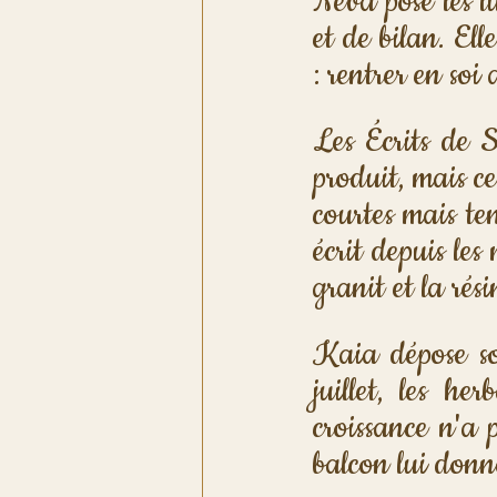
Neva pose les l
et de bilan. El
: rentrer en soi
Les Écrits de S
produit, mais cel
courtes mais te
écrit depuis le
granit et la rési
Kaia dépose so
juillet, les he
croissance n'a 
balcon lui donn