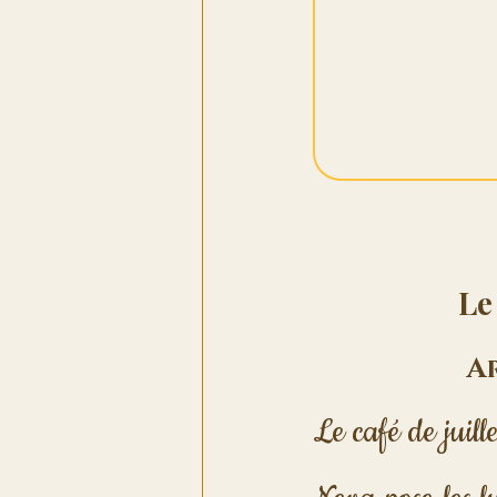
Le
Ar
Le café de juill