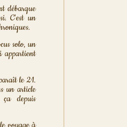
nt débarque 
. C'est un 
Chroniques.
us solo, un 
i appartient 
araît le 21. 
 un article 
 ça depuis 
le voyage à 