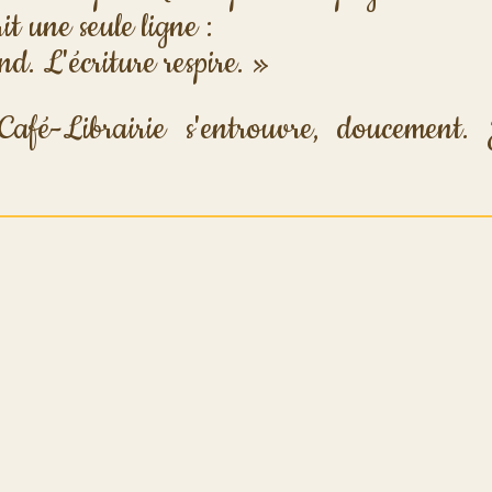
it une seule ligne : 
d. L'écriture respire. »
fé-Librairie s'entrouvre, doucement. Ju