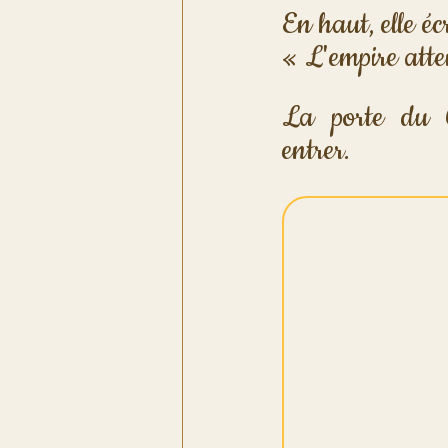
En haut, elle écr
« L'empire atten
La porte du Ca
entrer.