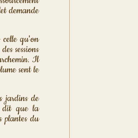
essourcement 
llet demande 
celle qu'on 
des sessions 
archemin. Il 
ume sent le 
 jardins de 
 dit que la 
 plantes du 