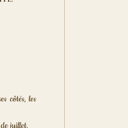
s côtés, les 
e juillet.