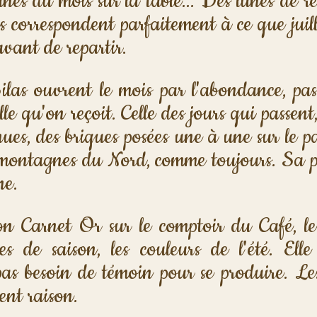
unes du mois sur la table... Des lunes de r
les correspondent parfaitement à ce que jui
 avant de repartir.
ilas ouvrent le mois par l'abondance, pas 
le qu'on reçoit. Celle des jours qui passent, 
nues, des briques posées une à une sur le p
s montagnes du Nord, comme toujours. Sa pl
ne.
n Carnet Or sur le comptoir du Café, les
rbes de saison, les couleurs de l'été. Elle
pas besoin de témoin pour se produire. Les
ent raison.