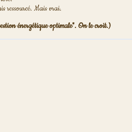
s ressourcé. Mais vrai.
estion énergétique optimale". On le croit.)