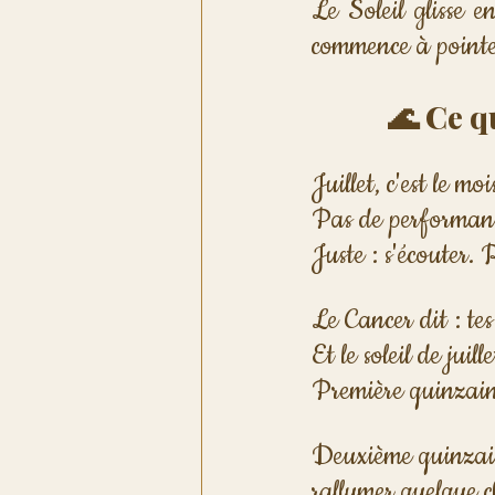
Le Soleil glisse 
commence à pointe
🌊 Ce q
Juillet, c'est le mo
Pas de performanc
Juste : s'écouter. 
Le Cancer dit : te
Et le soleil de jui
Première quinzaine
Deuxième quinzain
rallumer quelque c