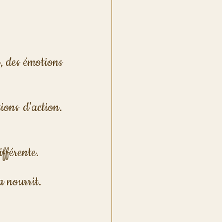
, des émotions 
ons d'action. 
ifférente.
la nourrit.