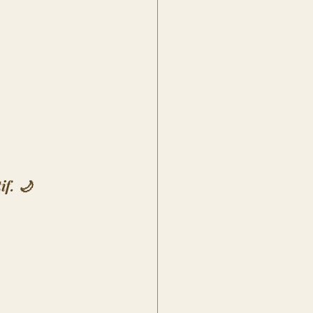
if. 🌙