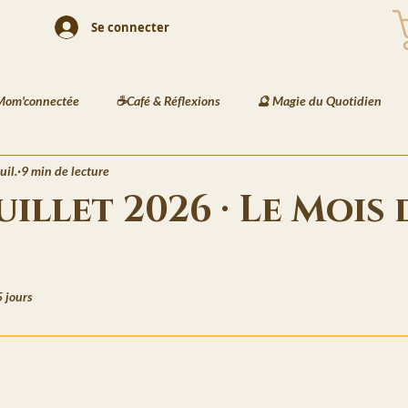
Se connecter
Mom'connectée
☕Café & Réflexions
🔮 Magie du Quotidien
uil.
9 min de lecture
 Playlists
🎨 Illustration & Art
🐾 Animaux & Mode
🏺 D
uillet 2026 · Le Mois 
és Enfants
📘 Écriture Jeunesse
🧠 Créativité & Développement 
5 jours
5.
et des Jardins de Kaia
🔮 Les Messages de Basira
⚔️ Les Recett
Veilles de Neva
🗒️La Gazette de Havenport
🏙️ La Vie à Havenpo