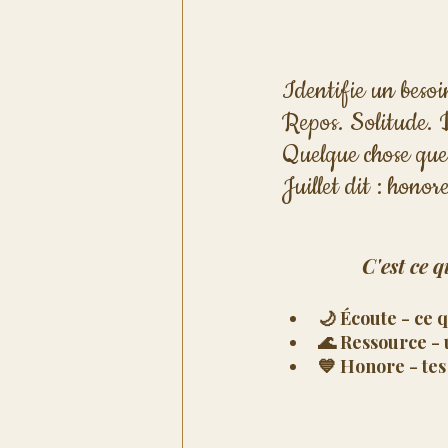
Identifie un besoi
Repos. Solitude. 
Quelque chose que
Juillet dit : hono
C'est ce q
🌙 Écoute - ce q
🌊 Ressource - 
💙 Honore - te