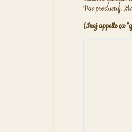
Pas productif. Mai
(Inej appelle ça "g