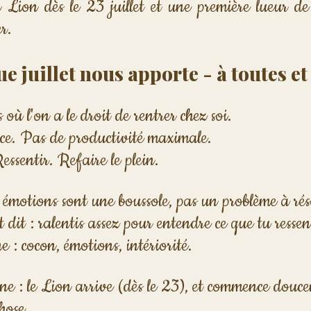
en Lion dès le 23 juillet et une première lueur d
r.
ue juillet nous apporte - à toutes et
is où l'on a le droit de rentrer chez soi.
e. Pas de productivité maximale.
Ressentir. Refaire le plein.
s émotions sont une boussole, pas un problème à ré
llet dit : ralentis assez pour entendre ce que tu ress
 : cocon, émotions, intériorité.
e : le Lion arrive (dès le 23), et commence douc
hose.