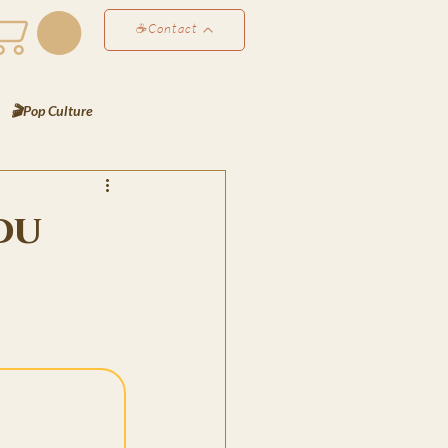
☕Contact
🎬Pop Culture
éco & Atmosphères
du
Perso
✍️ Les Notes de Lyra
es de Bjorn
rt
📸 Le Scrapbook de Lyra