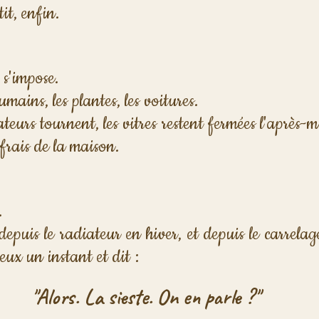
tit, enfin.
 s'impose. 
umains, les plantes, les voitures.
teurs tournent, les vitres restent fermées l'après-mi
 frais de la maison.
.
epuis le radiateur en hiver, et depuis le carrelage
 yeux un instant et dit : 
"Alors. La sieste. On en parle ?"