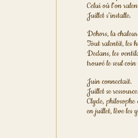
Celui où l'on ralen
Juillet s'installe.
Dehors, la chaleur
Tout ralentit, les h
Dedans, les ventila
trouvé le seul coin
Juin connectait. 
Juillet se ressource
Clyde, philosophe d
en juillet, lève les