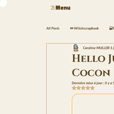
Menu
All Posts
✏️ Witchscrapbook
💻
Caroline MULLER
1 j
🎮 Geek & Gaming
🎶 Musique &
Hello J
Cocon
🍲 Cuisine & Rituels
🖌️ Activit
Dernière mise à jour :
il y a 
Noté NaN étoiles sur 
🖋️ Les Écrits de Silas
🌱 Le Carn
🌍Les Traversées de Lyra
❄️Les 