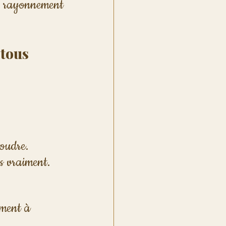
e rayonnement 
 tous
soudre.
ens vraiment.
ement à 