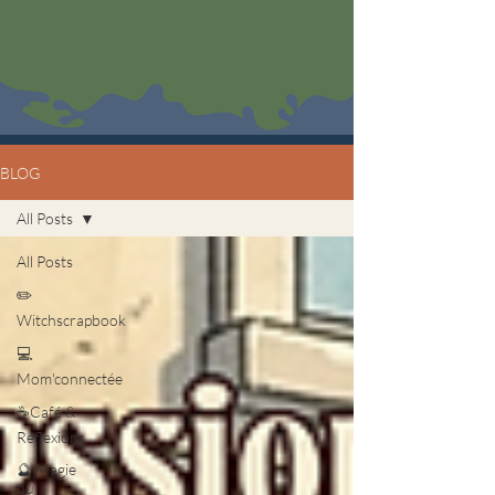
BLOG
All Posts
All Posts
✏️
Witchscrapbook
💻
Mom'connectée
☕Café &
Réflexions
🔮 Magie
du