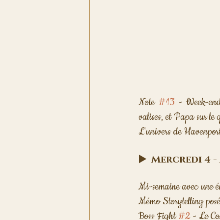
Note 
#13
 - Week-end
valises, et Papa sur le 
L'univers de Havenport s
▶️  Mercredi 4
Mi-semaine avec une éne
Mémo Storytelling posé 
Boss Fight 
#2
 - Le Co