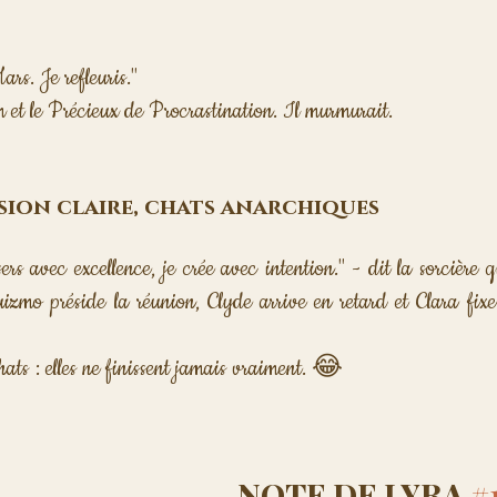
ars. Je refleuris." 
m et le Précieux de Procrastination. Il murmurait. 
ission claire, chats anarchiques
s avec excellence, je crée avec intention." - dit la sorcière qu
izmo préside la réunion, Clyde arrive en retard et Clara fixe
hats : elles ne finissent jamais vraiment. 😂  
NOTE DE LYRA 
#