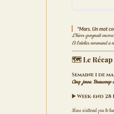
"Mars. Un mot cou
Et l'atelier normand a s
🗺️ Le Récap
Semaine 1 de ma
Cinq  jours. Beaucoup d
▶️ Week-end 28 
Mars n'attend pas le lu