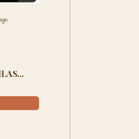
age. 
LAS...