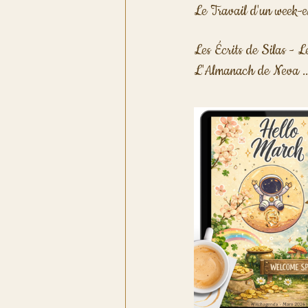
Le Travail d'un week-e
Les Écrits de Silas - Le
L'Almanach de Neva ...