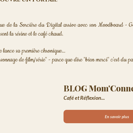
que de la Sorcière du Digital arrive avec son Moodboard - Go
r sent la résine et le café chaud. 
lance sa première chronique...
onnage de film/série" - parce que dire "bien merci" c'est du pa
BLOG Mom'Conne
Café et Réflexion...
En savoir plus