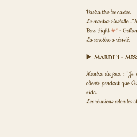
Basira tire les cartes. 
Le mantra s'installe..."M
Boss Fight 
#1
 - Gollu
La sorcière a résisté. 
▶️  Mardi 3 - M
Mantra du jour : "Je ser
clients pendant que Gu
vide.
Les réunions selon les c