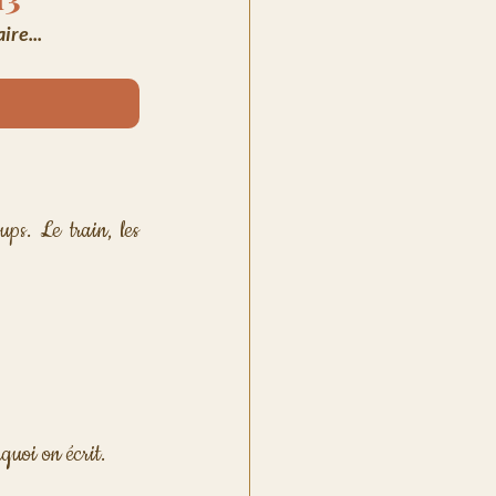
ire...
s. Le train, les 
quoi on écrit. 