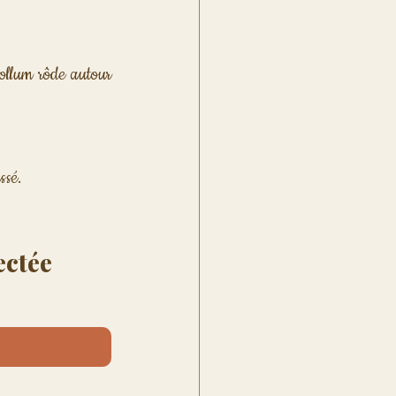
llum rôde autour 
ssé. 
ctée