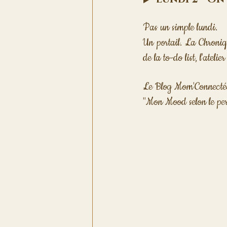
Pas un simple lundi. 
Un portail. La Chroni
de la to-do list, l'atelie
Le Blog Mom'Connectée 
"Mon Mood selon le pers