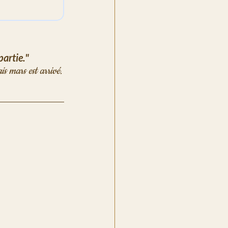
partie."
L'hiver grognait encore - genre boss à zéro de vie qui refuse d'admettre que c'est fini. Mais mars est arrivé. 