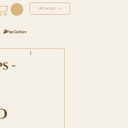
☕Contact
🎬Pop Culture
éco & Atmosphères
s -
Perso
✍️ Les Notes de Lyra
es de Bjorn
D
rt
📸 Le Scrapbook de Lyra