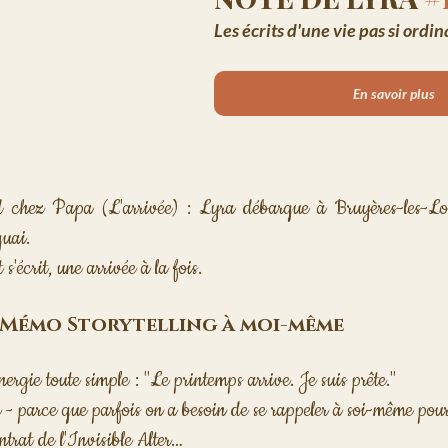
Les écrits d'une vie pas si ordina
En savoir plus
 chez Papa (L'arrivée) : Lyra débarque à Bruyères-les-Loup
quai. 
'écrit, une arrivée à la fois. 
 - Mémo Storytelling à moi-même
rgie toute simple : "Le printemps arrive. Je suis prête." 
- parce que parfois on a besoin de se rappeler à soi-même pour
ntrat de l'Invisible Alter… 