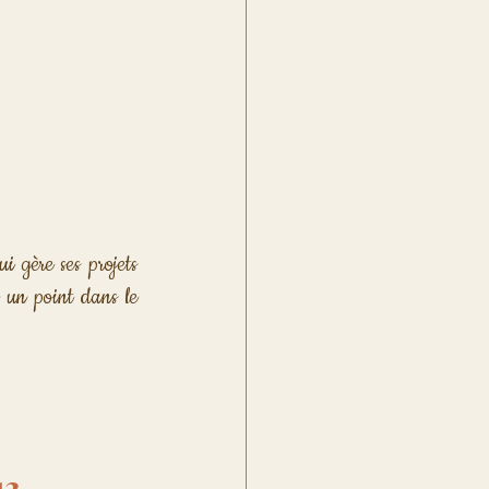
i gère ses projets 
 un point dans le 
13