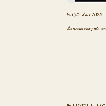
Et Hello Mars 2026 - L
La sorcière est prête av
▶️  Lundi 2 - O