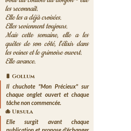
les reconnaît. 
Elle les a déjà croisées. 
Elles reviennent toujours. 
Mais cette semaine, elle a les 
quêtes de son côté, l'élixir dans 
les veines et le grimoire ouvert. 
Elle avance.
🐛 
Gollum
Il chuchote "Mon Précieux" sur 
chaque onglet ouvert et chaque 
tâche non commencée.
🐙 
Ursula
Elle surgit avant chaque 
publication et propose d'échanger 