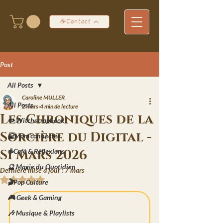
☕Contact
Post
All Posts
Caroline MULLER
All Posts
2 mars
4 min de lecture
Les Chroniques de la
✏️ Witchscrapbook
Sorcière du Digital -
💻Mom'connectée
S1 Mars 2026
☕Café & Réflexions
🔮 Magie du Quotidien
Dernière mise à jour :
7 mars
Noté NaN étoiles sur 5.
🎬Pop Culture
🎮 Geek & Gaming
🎶 Musique & Playlists