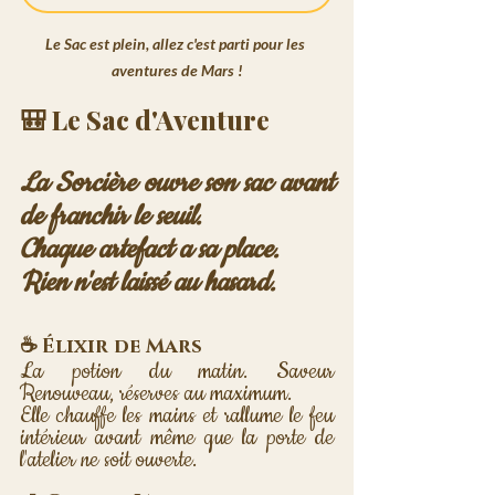
Le Sac est plein, allez c'est parti pour les 
aventures de Mars !
🎒 Le Sac d'Aventure
La Sorcière ouvre son sac avant 
de franchir le seuil. 
Chaque artefact a sa place. 
Rien n'est laissé au hasard.
☕ Élixir de Mars 
La potion du matin. Saveur 
Renouveau, réserves au maximum. 
Elle chauffe les mains et rallume le feu 
intérieur avant même que la porte de 
l'atelier ne soit ouverte.