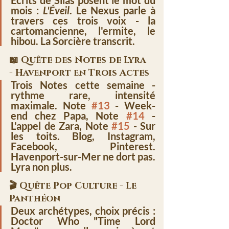
mois : 
L'Éveil
.
 Le Nexus parle à 
travers ces trois voix - la 
cartomancienne, l'ermite, le 
hibou. 
La Sorcière transcrit.
📖 Quête des Notes de Lyra 
- Havenport en Trois Actes
Trois Notes cette semaine - 
rythme rare, intensité 
maximale. 
Note 
#13
 - Week-
end chez Papa
, 
Note 
#14
 - 
L'appel de Zara
, 
Note 
#15
 - Sur 
les toits
. Blog, Instagram, 
Facebook, Pinterest. 
Havenport-sur-Mer ne dort pas
. 
Lyra non plus.
🎬 Quête Pop Culture - Le 
Panthéon
Deux archétypes, choix précis : 
Doctor Who "Time Lord 