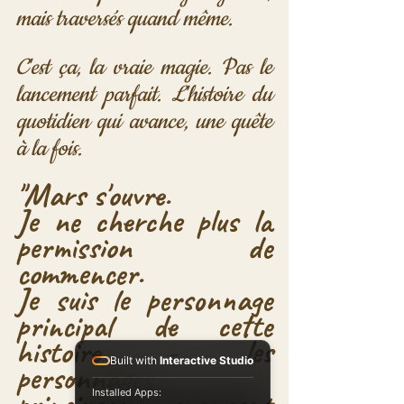
mais traversés quand même.
C'est ça, la vraie magie. Pas le 
lancement parfait. L'histoire du 
quotidien qui avance, une quête 
à la fois.
"Mars s'ouvre.
Je ne cherche plus la 
permission de 
commencer.
Je suis le personnage 
principal de cette 
histoire - les 
Built with
Interactive Studio
personnages 
Installed Apps: