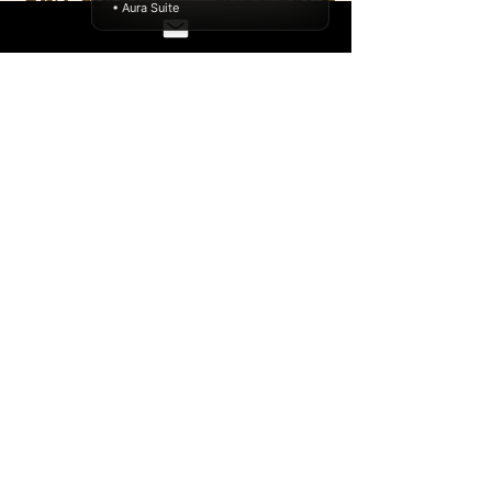
principaux avancent 
• Aura Suite
même quand le donjon 
est sombre.
Je refleuris. Je publie. 
J'existe.
La magie, c'est moi qui 
la fabrique.
Le parchemin n'est pas 
encore plein."
L'aventure continue.
🐱 
Guizmo
, Directeur des Opérations 
Printanières
"Mars. Nouveau soleil sur mon 
coussin. Les boss fights peuvent 
attendre que j'aie fini ma sieste."