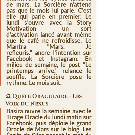
de mars. La Sorcière n'attend 
pas que le mois lui parle. 
C'est 
elle qui parle en premier. 
Le 
lundi s'ouvre avec la 
Story 
Motivation
 - un sort 
d'activation lancé avant même 
que le café ne refroidisse. Le 
Mantra "Mars. Je 
refleuris."
 ancre l'intention sur 
Facebook et Instagram. En 
milieu de semaine, le post 
"Le 
printemps arrive."
 relance le 
souffle. 
La Sorcière pose le 
rythme
. Le mois suit.
🔮 Quête Oraculaire - Les 
Voix du Nexus
Basira ouvre la semaine avec le 
Tirage Oracle du lundi matin
 sur 
Facebook, puis déploie le grand 
Oracle de Mars
 sur le blog. 
Les 
Écrits de Silas
 posent le mot du 