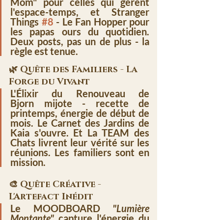
Mom"
 pour celles qui gèrent 
l'espace-temps, et 
Stranger 
Things 
#8
 - Le Fan Hopper 
pour 
les papas ours du quotidien. 
Deux posts, pas un de plus - 
la 
règle est tenue
.
🌿 Quête des Familiers - La 
Forge du Vivant
L'Élixir du Renouveau de 
Bjorn
 mijote - 
recette de 
printemps
, énergie de début de 
mois. 
Le Carnet des Jardins de 
Kaia
 s'ouvre. Et 
La TEAM des 
Chats
 livrent leur vérité sur les 
réunions. Les familiers sont en 
mission.
🎨 Quête Créative - 
L'Artefact Inédit
Le 
MOODBOARD
"Lumière 
Montante"
 capture l'énergie du 