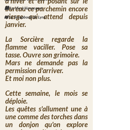
d'hiver et en posant sur le 
bureau ce parchemin encore 
🏙️ La Vie à Havenport
vierge qui attend depuis 
📸 Le Scrapbook de Lyra
janvier.
La Sorcière regarde la 
flamme vaciller. Pose sa 
tasse. Ouvre son grimoire.
Mars ne demande pas la 
permission d'arriver. 
Et moi non plus.
Cette semaine, le mois se 
déploie. 
Les quêtes s'allument une à 
une comme des torches dans 
un donjon qu'on explore 