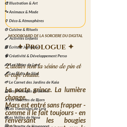
🎨 Illustration & Art
🐾 Animaux & Mode
🏺 Déco & Atmosphères
🍲 Cuisine & Rituels
MOODBOARD DE LA SORCIERE DU DIGITAL
🖌️ Activités Enfants
✦ Prologue ✦
📘 Écriture Jeunesse
🧠 Créativité & Développement Perso
L'atelier sent la résine de pin et 
✍️ Les Notes de Lyra
le café chaud.
🖋️ Les Écrits de Silas
🌱 Le Carnet des Jardins de Kaia
La porte grince. La lumière 
🔮 Les Messages de Basira
change. 
⚔️ Les Recettes de Bjorn
Mars est entré sans frapper - 
🌍Les Traversées de Lyra
comme il le fait toujours - en 
❄️Les Veilles de Neva
renversant les bougies 
🗒️La Gazette de Havenport