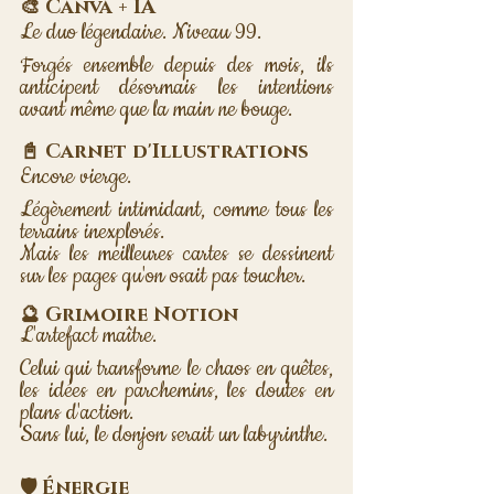
🎨 Canva + IA 
Le duo légendaire. Niveau 99. 
Forgés ensemble depuis des mois, ils 
anticipent désormais les intentions 
avant même que la main ne bouge.
📓 Carnet d'Illustrations
Encore vierge. 
Légèrement intimidant, comme tous les 
terrains inexplorés. 
Mais les meilleures cartes se dessinent 
sur les pages qu'on osait pas toucher.
🔮 Grimoire Notion 
L'artefact maître. 
Celui qui transforme le chaos en quêtes, 
les idées en parchemins, les doutes en 
plans d'action. 
Sans lui, le donjon serait un labyrinthe.
🛡️ Énergie 