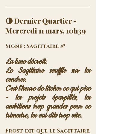
🌗 Dernier Quartier - 
Mercredi 11 mars, 10h39
Signe : Sagittaire ♐
La lune décroît. 
Le Sagittaire souffle sur les 
cendres. 
C'est l'heure de lâcher ce qui pèse 
- les projets éparpillés, les 
ambitions trop grandes pour ce 
trimestre, les oui dits trop vite.
Frost dit que le Sagittaire, 