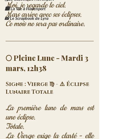
Moi, je regarde le ciel. 
🏙️ La Vie à Havenport
Mars arrive avec ses éclipses. 
📸 Le Scrapbook de Lyra
Ce mois ne sera pas ordinaire.
🌕 Pleine Lune - Mardi 3 
mars, 12h38
Signe : Vierge ♍ - ⚠️ Éclipse 
Lunaire Totale
La première lune de mars est 
une éclipse. 
Totale. 
La Vierge exige la clarté - elle 