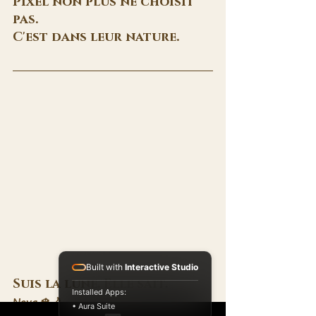
Pixel non plus ne choisit 
pas. 
C'est dans leur nature.
Built with
Interactive Studio
Suis la lune. Elle sait.
Installed Apps:
Neva ❄️🌙
• Aura Suite