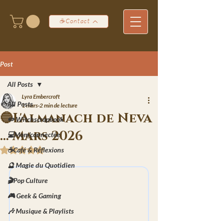
☕Contact
Post
All Posts
Lyra Embercroft
All Posts
1 mars
2 min de lecture
🔵L'Almanach de Neva
✏️ Witchscrapbook
... Mars 2026
💻Mom'connectée
☕Café & Réflexions
Noté NaN étoiles sur 5.
🔮 Magie du Quotidien
🎬Pop Culture
🎮 Geek & Gaming
🎶 Musique & Playlists