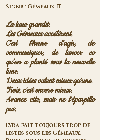
Signe : Gémeaux ♊
La lune grandit. 
Les Gémeaux accélèrent. 
C'est l'heure d'agir, de 
communiquer, de lancer ce 
qu'on a planté sous la nouvelle 
lune.
Deux idées valent mieux qu'une. 
Trois, c'est encore mieux. 
Avance vite, mais ne t'éparpille 
pas.
Lyra fait toujours trop de 
listes sous les Gémeaux. 