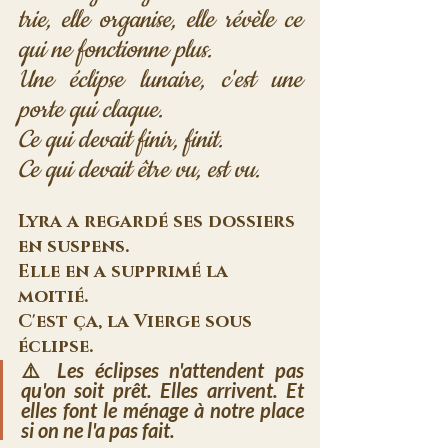
trie, elle organise, elle révèle ce 
qui ne fonctionne plus.
Une éclipse lunaire, c'est une 
porte qui claque. 
Ce qui devait finir, finit. 
Ce qui devait être vu, est vu.
Lyra a regardé ses dossiers 
en suspens. 
Elle en a supprimé la 
moitié. 
C'est ça, la Vierge sous 
éclipse.
⚠️ 
Les éclipses n'attendent pas 
qu'on soit prêt. Elles arrivent. Et 
elles font le ménage à notre place 
si on ne l'a pas fait.