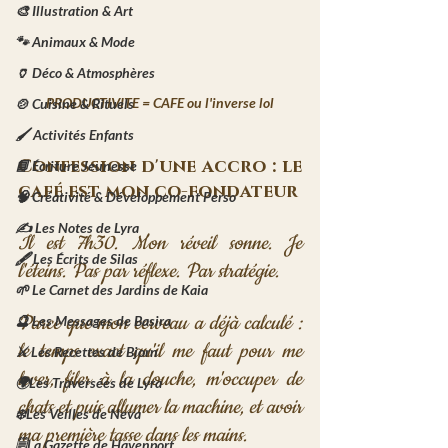
🎨 Illustration & Art
🐾 Animaux & Mode
🏺 Déco & Atmosphères
PRODUCTIVITE = CAFE ou l'inverse lol
🍲 Cuisine & Rituels
🖌️ Activités Enfants
Confession d'une accro : le 
📘 Écriture Jeunesse
café est mon co-fondateur
🧠 Créativité & Développement Perso
✍️ Les Notes de Lyra
Il est 7h30. Mon réveil sonne. Je 
🖋️ Les Écrits de Silas
l'éteins. Pas par réflexe. Par stratégie.
🌱 Le Carnet des Jardins de Kaia
Parce que mon cerveau a déjà calculé : 
🔮 Les Messages de Basira
le temps exact qu'il me faut pour me 
⚔️ Les Recettes de Bjorn
lever, filer à la douche, m'occuper de 
🌍Les Traversées de Lyra
chats et puis allumer la machine, et avoir 
❄️Les Veilles de Neva
ma première tasse dans les mains.
🗒️La Gazette de Havenport