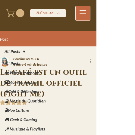
☕Contact
Post
All Posts
Caroline MULLER
All Posts
6 mars
4 min de lecture
Le café est un outil
✏️ Witchscrapbook
de travail officiel
💻Mom'connectée
(fight me)
☕Café & Réflexions
🔮 Magie du Quotidien
Noté NaN étoiles sur 5.
🎬Pop Culture
🎮 Geek & Gaming
🎶 Musique & Playlists