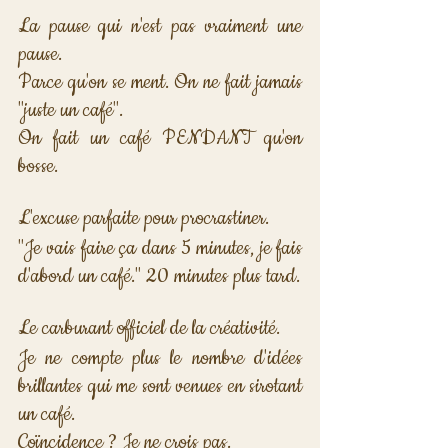
La pause qui n'est pas vraiment une 
pause. 
Parce qu'on se ment. On ne fait jamais 
"juste un café". 
On fait un café PENDANT qu'on 
bosse.
L'excuse parfaite pour procrastiner. 
"Je vais faire ça dans 5 minutes, je fais 
d'abord un café." 20 minutes plus tard.
Le carburant officiel de la créativité. 
Je ne compte plus le nombre d'idées 
brillantes qui me sont venues en sirotant 
un café. 
Coïncidence ? Je ne crois pas.