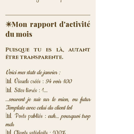
✴️Mon rapport d'activité 
du mois
Puisque tu es là, autant 
être transparente. 
Voici mes stats de janvier :
📊 Visuels créés : 
94 voir 100
📊 Sites livrés : 1... 
...
souvent je suis sur le mien, ou futur 
Template avec celui du client lol
📊 Posts publiés : 
euh... pourquoi trop 
mdr
📊 Clients satisfaits : 100%