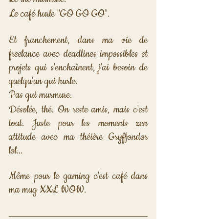
Le café hurle "GO GO GO".
Et franchement, dans ma vie de 
freelance avec deadlines impossibles et 
projets qui s'enchaînent, j'ai besoin de 
quelqu'un qui hurle. 
Pas qui murmure.
Désolée, thé. On reste amis, mais c'est 
tout. Juste pour les moments zen 
attitude avec ma théière Gryffondor 
lol... 
Même pour le gaming c'est café dans 
ma mug XXL WOW.