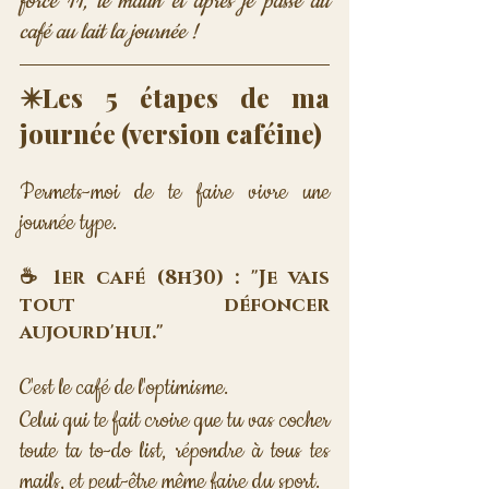
force 11, le matin et après je passe au 
café au lait la journée !
✴️Les 5 étapes de ma 
journée (version caféine)
Permets-moi de te faire vivre une 
journée type.
☕ 1er café (8h30) : "Je vais 
tout défoncer 
aujourd'hui."
C'est le café de l'optimisme. 
Celui qui te fait croire que tu vas cocher 
toute ta to-do list, répondre à tous tes 
mails, et peut-être même faire du sport. 