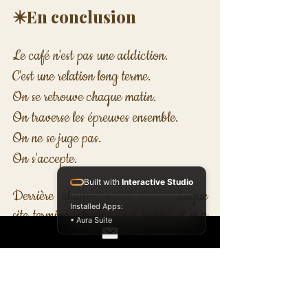
✴️En conclusion
Le café n'est pas une addiction. 
C'est une relation long terme.
On se retrouve chaque matin. 
On traverse les épreuves ensemble. 
On ne se juge pas. 
On s'accepte.
Built with
Interactive Studio
Derrière chaque visuel livré, chaque 
Installed Apps:
site terminé, chaque post publié, il y a 
• Aura Suite
une tasse. Vide. 
Et un refill en préparation.
Alors oui, je bois beaucoup de café. 