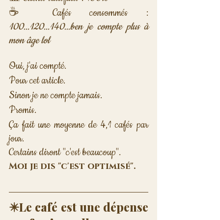
☕ Cafés consommés : 
100...120...140...ben je compte plus à 
mon âge lol
Oui, j'ai compté. 
Pour cet article. 
Sinon je ne compte jamais. 
Promis.
Ça fait une moyenne de 4,1 cafés par 
jour. 
Certains diront "c'est beaucoup". 
Moi je dis "c'est optimisé".
✴️Le café est une dépense 