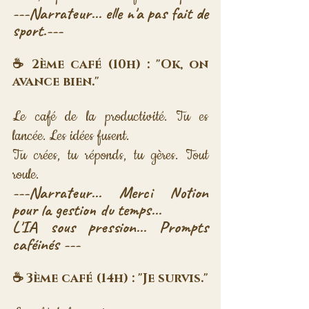
---Narrateur... elle n'a pas fait de 
sport.---
☕ 2ème café (10h) : "Ok, on 
avance bien."
Le café de la productivité. Tu es 
lancée. Les idées fusent. 
Tu crées, tu réponds, tu gères. Tout 
roule.
---Narrateur... Merci Notion 
pour la gestion du temps... 
L'IA sous pression... Prompts 
caféinés ---
☕ 3ème café (14h) : "Je survis."