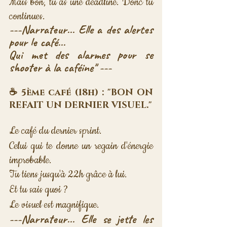
Mais bon, tu as une deadline. Donc tu 
continues.
---Narrateur... Elle a des alertes 
pour le café... 
Qui met des alarmes pour se 
shooter à la caféine" ---
☕ 5ème café (18h) : "BON ON 
REFAIT UN DERNIER VISUEL."
Le café du dernier sprint. 
Celui qui te donne un regain d'énergie 
improbable. 
Tu tiens jusqu'à 22h grâce à lui. 
Et tu sais quoi ? 
Le visuel est magnifique.
---Narrateur... Elle se jette les 