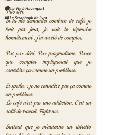
🏙️ La Vie à Havenport
Priorités.
📸 Le Scrapbook de Lyra
Si tu me demandes combien de cafés je 
bois par jour, je vais te répondre 
honnêtement : j'ai arrêté de compter.
Pas par déni. Par pragmatisme. Parce 
que compter impliquerait que je 
considère ça comme un problème. 
Et spoiler : je ne considère pas ça comme 
un problème.
Le café n'est pas une addiction. C'est un 
outil de travail. Fight me. 
Surtout que je m'autorise un ristretto 