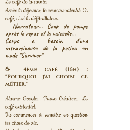
Le café de la survie. 
Après le déjeuner, le cerveau ralentit. Ce 
café, c'est le défibrillateur.
---Narrateur... Coup de pompe 
après le repas et la vaisselle... 
Corps a besoin d'une 
intraveineuse de la potion en 
mode "Survivor" ---
☕ 4ème café (16h) : 
"Pourquoi j'ai choisi ce 
métier."
Alarme Google... Pause Créative... Le 
café existentiel. 
Tu commences à remettre en question 
tes choix de vie. 