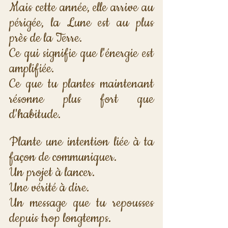
Mais cette année, elle arrive au 
périgée, la Lune est au plus 
près de la Terre. 
Ce qui signifie que l'énergie est 
amplifiée. 
Ce que tu plantes maintenant 
résonne plus fort que 
d'habitude.
Plante une intention liée à ta 
façon de communiquer. 
Un projet à lancer. 
Une vérité à dire. 
Un message que tu repousses 
depuis trop longtemps.