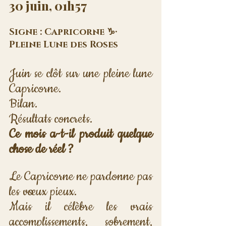
30 juin, 01h57
Signe : Capricorne ♑· 
Pleine Lune des Roses
Juin se clôt sur une pleine lune 
Capricorne. 
Bilan. 
Résultats concrets. 
Ce mois a-t-il produit quelque 
chose de réel ?
Le Capricorne ne pardonne pas 
les vœux pieux. 
Mais il célèbre les vrais 
accomplissements, sobrement, 