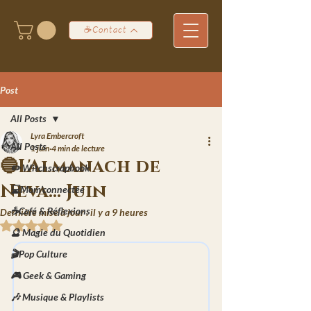
☕Contact
Post
All Posts
Lyra Embercroft
All Posts
1 juin
4 min de lecture
🔵L'Almanach de
✏️ Witchscrapbook
Neva... Juin
💻Mom'connectée
☕Café & Réflexions
Dernière mise à jour :
il y a 9 heures
Noté NaN étoiles sur 5.
🔮 Magie du Quotidien
🎬Pop Culture
🎮 Geek & Gaming
🎶 Musique & Playlists