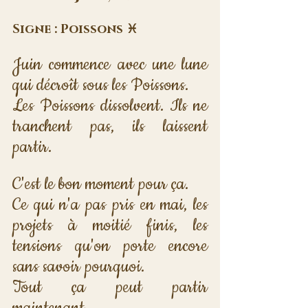
Signe : Poissons ♓
Juin commence avec une lune 
qui décroît sous les Poissons. 
Les Poissons dissolvent. Ils ne 
tranchent pas, ils laissent 
partir.
C'est le bon moment pour ça. 
Ce qui n'a pas pris en mai, les 
projets à moitié finis, les 
tensions qu'on porte encore 
sans savoir pourquoi. 
Tout ça peut partir 
maintenant.