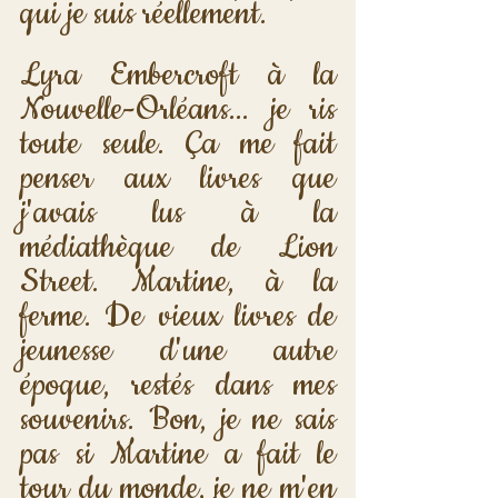
qui je suis réellement.
Lyra Embercroft à la 
Nouvelle-Orléans... je ris 
toute seule. Ça me fait 
penser aux livres que 
j'avais lus à la 
médiathèque de Lion 
Street. Martine, à la 
ferme. De vieux livres de 
jeunesse d'une autre 
époque, restés dans mes 
souvenirs. Bon, je ne sais 
pas si Martine a fait le 
tour du monde, je ne m'en 