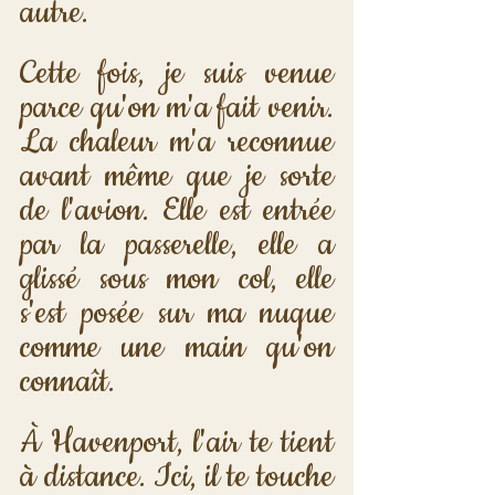
autre.
Cette fois, je suis venue 
parce qu'on m'a fait venir. 
La chaleur m'a reconnue 
avant même que je sorte 
de l'avion. Elle est entrée 
par la passerelle, elle a 
glissé sous mon col, elle 
s'est posée sur ma nuque 
comme une main qu'on 
connaît. 
À Havenport, l'air te tient 
à distance. Ici, il te touche 