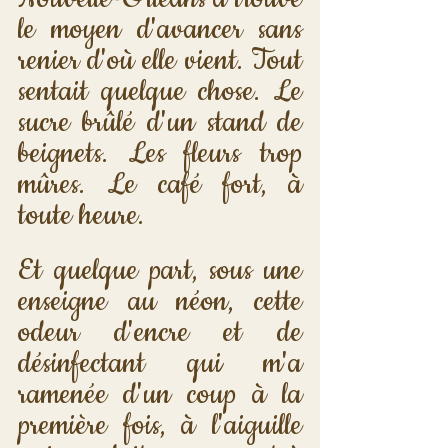
le moyen d'avancer sans 
renier d'où elle vient. Tout 
sentait quelque chose. Le 
sucre brûlé d'un stand de 
beignets. Les fleurs trop 
mûres. Le café fort, à 
toute heure. 
Et quelque part, sous une 
enseigne au néon, cette 
odeur d'encre et de 
désinfectant qui m'a 
ramenée d'un coup à la 
première fois, à l'aiguille 