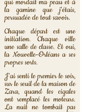
qui mordait ma peau et à 
la gamine que j'étais, 
persuadée de tout savoir.
Chaque départ est une 
initiation. Chaque ville 
une salle de classe. Et oui, 
la Nouvelle-Orléans a ses 
propres sorts. 
J'ai senti le premier le soir, 
sur le seuil de la maison de 
Zara, quand les cigales 
ont remplacé les moteurs. 
La nuit ne tombait pas 