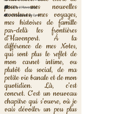
poser mes nouvelles 
🏙️ La Vie à Havenport
aventures, mes voyages, 
📸 Le Scrapbook de Lyra
mes histoires de famille 
par-delà les frontières 
d'Havenport. À la 
différence de mes Notes, 
qui sont plus le reflet de 
mon carnet intime, ou 
plutôt du social, de ma 
petite vie banale et de mon 
quotidien. Là, c'est 
concret. C'est un nouveau 
chapitre qui s'ouvre, où je 
vais dévoiler un peu plus 