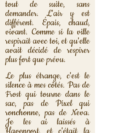
tout de suite, sans 
demander. L'air y est 
différent. Épais, chaud, 
vivant. Comme si la ville 
respirait avec toi, et qu'elle 
avait décidé de respirer 
plus fort que prévu.
Le plus étrange, c'est le 
silence à mes côtés. Pas de 
Frost qui tourne dans le 
sac, pas de Pixel qui 
ronchonne, pas de Neva. 
Je les ai laissés à 
Havenport, et c'était la 