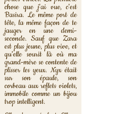
chose que j'ai vue, c'est 
Basira. Le même port de 
tête, la même façon de te 
jauger en une demi-
seconde. Sauf que Zara 
est plus jeune, plus vive, et 
qu'elle sourit là où ma 
grand-mère se contente de 
plisser les yeux. Nyx était 
sur son épaule, son 
corbeau aux reflets violets, 
immobile comme un bijou 
trop intelligent.