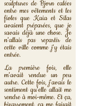
sculptures de Bjorn calées 
entre mes vêtements et les 
fioles que Kaia et Silas 
avaient préparées, que je 
savais déjà une chose. Je 
n'allais pas repartir de 
cette ville comme j'y étais 
entrée.
La première fois, elle 
m'avait rendue un peu 
autre. Cette fois, j'avais le 
sentiment qu'elle allait me 
rendre à moi-même. Et ça, 
bizarrement, ça me faisait 