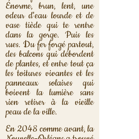
Énorme, brun, lent, une 
odeur d'eau lourde et de 
vase tiède qui te rentre 
dans la gorge. Puis les 
rues. Du fer forgé partout, 
des balcons qui débordent 
de plantes, et entre tout ça 
les toitures vivantes et les 
panneaux solaires qui 
boivent la lumière sans 
rien retirer à la vieille 
peau de la ville. 
En 2048 comme avant, la 
Nouvelle-Orléans a trouvé 