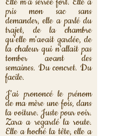
Elle m'a serrée fort. Elle a 
pris mon sac sans 
demander, elle a parlé du 
trajet, de la chambre 
qu'elle m'avait gardée, de 
la chaleur qui n'allait pas 
tomber avant des 
semaines. Du concret. Du 
facile.
J'ai prononcé le prénom 
de ma mère une fois, dans 
la voiture. Juste pour voir. 
Zara a regardé la route. 
Elle a hoché la tête, elle a 