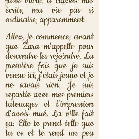
faire vivre, à travers mes 
écrits, ma vie pas si 
ordinaire, apparemment.
Allez, je commence, avant 
que Zara m'appelle pour 
descendre les rejoindre. La 
première fois que je suis 
venue ici, j'étais jeune et je 
ne savais rien. Je suis 
repartie avec mes premiers 
tatouages et l'impression 
d'avoir mué. La ville fait 
ça. Elle te prend telle que 
tu es et te rend un peu 