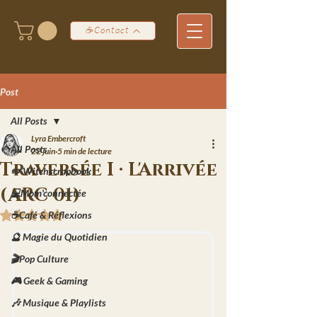
☕Contact
Post
All Posts
Lyra Embercroft
All Posts
22 juin
5 min de lecture
Traversée I · L'Arrivée
✏️ Witchscrapbook
(ARC 01)
💻Mom'connectée
☕Café & Réflexions
Noté NaN étoiles sur 5.
🔮 Magie du Quotidien
🎬Pop Culture
🎮 Geek & Gaming
🎶 Musique & Playlists