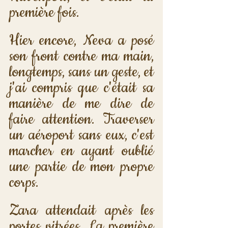
première fois. 
Hier encore, Neva a posé 
son front contre ma main, 
longtemps, sans un geste, et 
j'ai compris que c'était sa 
manière de me dire de 
faire attention. Traverser 
un aéroport sans eux, c'est 
marcher en ayant oublié 
une partie de mon propre 
corps.
Zara attendait après les 
portes vitrées. La première 