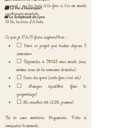
journal - ou les trois à la fois si t'es en mode 
🏙️ La Vie à Havenport
surchargée mentale. 
📸 Le Scrapbook de Lyra
Et là, tu écris LA liste.
Ce que je VAIS faire aujourd'hui :
☐ Finir ce projet qui traîne depuis 3 
semaines
☐ Répondre à TOUS mes mails (oui, 
même ceux de la semaine dernière)
☐ Faire du sport (cette fois c'est sûr)
☐ Manger équilibré (fini le 
grignotage)
☐ Me coucher tôt (22h, promis)
Tu te sens motivée. Organisée. Prête à 
conquérir le monde.