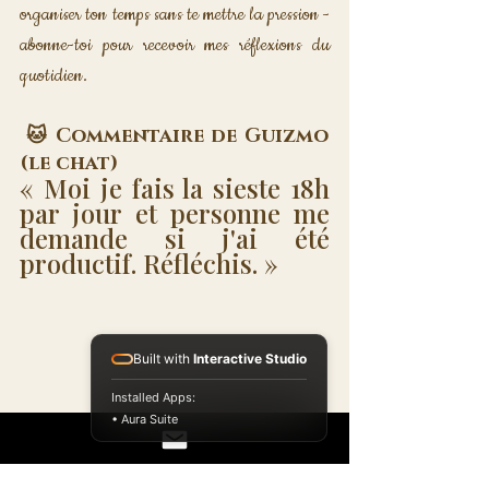
organiser ton temps sans te mettre la pression - 
abonne-toi pour recevoir mes réflexions du 
quotidien.
 🐱 Commentaire de Guizmo 
(le chat) 
« Moi je fais la sieste 18h 
par jour et personne me 
demande si j'ai été 
productif. Réfléchis. »
Built with
Interactive Studio
Installed Apps:
• Aura Suite