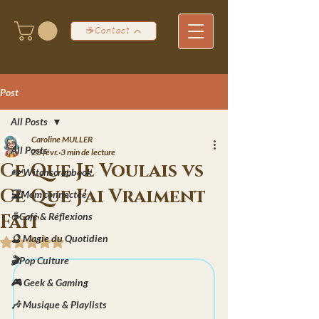
☕Contact
Post
All Posts
Caroline MULLER
All Posts
23 févr.
3 min de lecture
Ce Que Je Voulais vs
✏️ Witchscrapbook
Ce Que J'ai Vraiment
💻Mom'connectée
Fait
☕Café & Réflexions
🔮 Magie du Quotidien
Noté NaN étoiles sur 5.
🎬Pop Culture
🎮 Geek & Gaming
🎶 Musique & Playlists