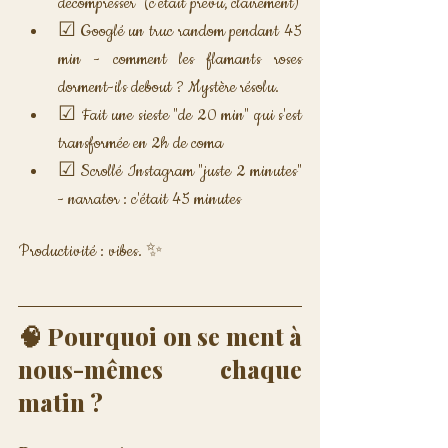
décompresser" (c'était prévu, clairement)
☑ Googlé un truc random pendant 45 
min - comment les flamants roses 
dorment-ils debout ? Mystère résolu.
☑ Fait une sieste "de 20 min" qui s'est 
transformée en 2h de coma
☑ Scrollé Instagram "juste 2 minutes" 
- narrator : c'était 45 minutes
Productivité : vibes. ✨
🧠 Pourquoi on se ment à 
nous-mêmes chaque 
matin ?