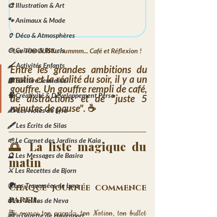
🎨 Illustration & Art
🐾 Animaux & Mode
🏺 Déco & Atmosphères
🍲 Cuisine & Rituels
Les TODOLIST... hummm... Café et Réflexion !
🖌️ Activités Enfants
Entre les grandes ambitions du 
matin et la réalité du soir, il y a un 
📘 Écriture Jeunesse
gouffre. Un gouffre rempli de café, 
🧠 Créativité & Développement Perso
de distractions et de "juste 5 
minutes de pause".
 ☕
✍️ Les Notes de Lyra
🖋️ Les Écrits de Silas
🌱 Le Carnet des Jardins de Kaia
🌅 La liste magique du 
🔮 Les Messages de Basira
matin
⚔️ Les Recettes de Bjorn
🌍Les Traversées de Lyra
Chaque journée commence 
pareil.
❄️Les Veilles de Neva
Tu ouvres ton agenda, ton Notion, ton bullet 
🗒️La Gazette de Havenport