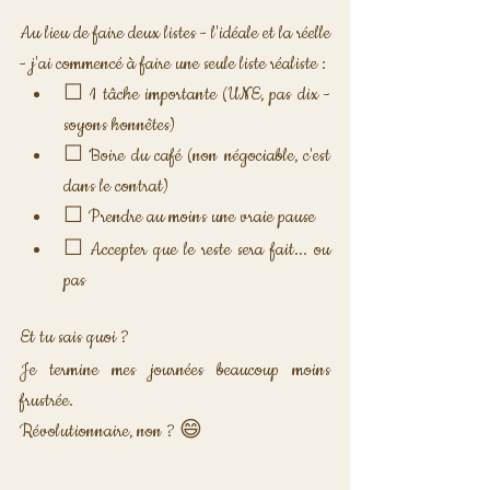
Au lieu de faire deux listes - l'idéale et la réelle 
- j'ai commencé à faire une seule liste réaliste :
☐ 1 tâche importante (UNE, pas dix - 
soyons honnêtes)
☐ Boire du café (non négociable, c'est 
dans le contrat)
☐ Prendre au moins une vraie pause
☐ Accepter que le reste sera fait... ou 
pas
Et tu sais quoi ? 
Je termine mes journées beaucoup moins 
frustrée. 
Révolutionnaire, non ? 😄