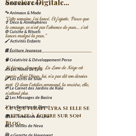
Sorcière Digitale...
🎨 Illustration & Art
🐾 Animaux & Mode
"Cette semaine, j'ai lancé. Et j'ajuste. Parce que 
🏺 Déco & Atmosphères
le courage, ce n'est pas l'absence de peur... c'est 
🍲 Cuisine & Rituels
lancer malgré la peur."
🖌️ Activités Enfants
📘 Écriture Jeunesse
🧠 Créativité & Développement Perso
16 février, dimanche. La Lune de Neige est 
✍️ Les Notes de Lyra
passée. Mais l'hiver, lui, n'a pas dit son dernier 
🖋️ Les Écrits de Silas
mot. Et dans l'atelier normand, la sorcière, elle, 
🌱 Le Carnet des Jardins de Kaia
n'attend plus.
🔮 Les Messages de Basira
⚔️ Les Recettes de Bjorn
Ce que ferait Lyra si elle se 
mettait à écrire sur son 
🌍Les Traversées de Lyra
Blog...
❄️Les Veilles de Neva
🗒️La Gazette de Havenport