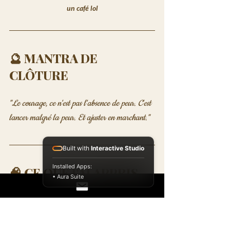
un café lol
🔮 MANTRA DE 
CLÔTURE
"Le courage, ce n'est pas l'absence de peur. C'est 
lancer malgré la peur. Et ajuster en marchant."
Built with
Interactive Studio
Installed Apps:
🧠 CE QUE J'AI APPRIS
• Aura Suite
Cette semaine m'a confirmé une chose : 
le 
Momentum ne se décrète pas, il se 
nourrit.
 Chaque post, chaque mantra, 