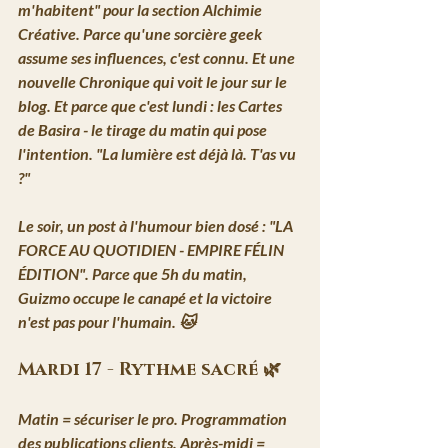
m'habitent"
 pour la section Alchimie 
Créative. Parce qu'une sorcière geek 
assume ses influences, c'est connu. Et une 
nouvelle Chronique
 qui voit le jour sur le 
blog. Et parce que c'est lundi : 
les Cartes 
de Basira
 - le tirage du matin qui pose 
l'intention. 
"La lumière est déjà là. T'as vu 
?"
Le soir, un post à l'humour bien dosé : 
"LA 
FORCE AU QUOTIDIEN - EMPIRE FÉLIN 
ÉDITION"
. Parce que 5h du matin, 
Guizmo occupe le canapé et la victoire 
n'est pas pour l'humain. 🐱
Mardi 17 - Rythme sacré 🌿
Matin = sécuriser le pro. Programmation 
des publications clients. Après-midi = 