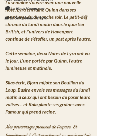
La semaine s'ouvre avec une nouvelle 
🏙️ La Vie à Havenport
note. Lyra entraîne Quinn dans ses 
aventures du dimanche soir. Le petit-déj' 
📸 Le Scrapbook de Lyra
chromé du lundi matin dans le quartier 
British, et l'univers de Havenport 
continue de s'étoffer, un post après l'autre.
Cette semaine, deux Notes de Lyra ont vu 
le jour.
 L'une portée par Quinn, l'autre 
lumineuse et matinale. 
Silas écrit, Bjorn mijote son Bouillon du 
Loup, Basira envoie ses messages du lundi 
matin à ceux qui ont besoin de poser leurs 
valises... et Kaia plante ses graines avec 
l'amour qui prend racine.
Mes personnages prennent de l'espace. Et 
honnêtement ? C'est exactement ce que je voulais.