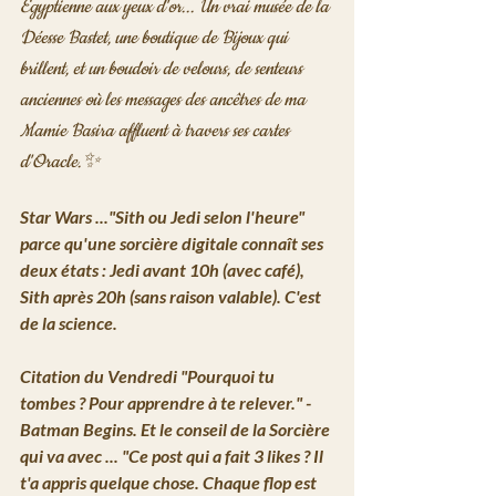
Egyptienne aux yeux d'or... Un vrai musée de la 
Déesse Bastet, une boutique de Bijoux qui 
brillent, et un boudoir de velours, de senteurs 
anciennes où les messages des ancêtres de ma 
Mamie Basira affluent à travers ses cartes 
d'Oracle.✨
Star Wars ..."Sith ou Jedi selon l'heure"
parce qu'une sorcière digitale connaît ses 
deux états : Jedi avant 10h (avec café), 
Sith après 20h (sans raison valable). C'est 
de la science.
Citation du Vendredi
"Pourquoi tu 
tombes ? Pour apprendre à te relever."
 - 
Batman Begins. Et le conseil de la Sorcière 
qui va avec ... 
"Ce post qui a fait 3 likes ? Il 
t'a appris quelque chose. Chaque flop est 