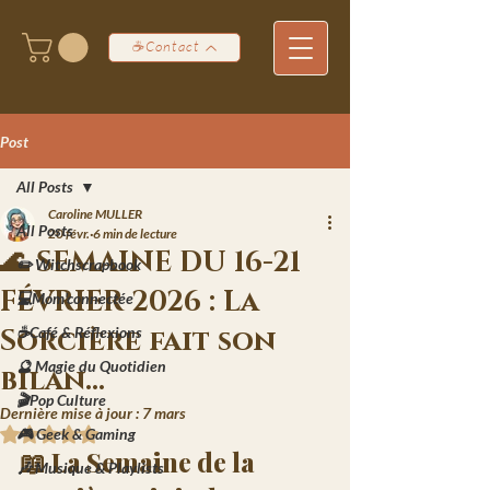
☕Contact
Post
All Posts
Caroline MULLER
All Posts
20 févr.
6 min de lecture
🌊 SEMAINE DU 16-21
✏️ Witchscrapbook
FÉVRIER 2026 : La
💻Mom'connectée
Sorcière fait son
☕Café & Réflexions
🔮 Magie du Quotidien
bilan...
🎬Pop Culture
Dernière mise à jour :
7 mars
🎮 Geek & Gaming
Noté NaN étoiles sur 5.
📖 La Semaine de la 
🎶 Musique & Playlists