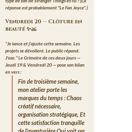
type de fan de Stranger Things es-tu ? (La 
réponse est probablement "Le Fan Joyce".)
Vendredi 20 — Clôture en 
beauté ✨⚔️
"Je lance et j'ajuste cette semaine. Les 
projets se dévoilent. Le public répond. 
J'ose."
Le Grimoire de ces deux jours
 — 
Jeudi 19 & Vendredi 20 — pose son bilan 
en vers :
Fin de troisième semaine, 
mon atelier porte les 
marques du temps :
Chaos 
créatif nécessaire, 
organisation stratégique,
Et 
cette satisfaction tranquille 
de l'aventurière
Qui voit ses 