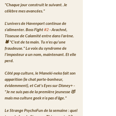
"Chaque jour construit le suivant. Je 
célèbre mes avancées."
L'univers de Havenport continue de 
s'alimenter. 
Boss Fight 
#2
 - Arachné, 
Tisseuse de Calamité
 entre dans l'arène. 
🕷️ 
"C'est de ta main. Tu n'es qu'une 
fraudeuse."
 La voix du syndrome de 
l'imposteur a un nom, maintenant. Et elle 
perd.
Côté pop culture, le 
Maneki-neko
 fait son 
apparition (le chat porte-bonheur, 
évidemment), et 
Cat's Eyes sur Disney+
 - 
"Je ne suis pas de la première jeunesse 🤣 
mais ma culture geek n'a pas d'âge."
Le 
Strange PsychoFun
 de la semaine : quel 