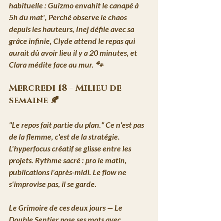
habituelle : Guizmo envahit le canapé à 
5h du mat', Perché observe le chaos 
depuis les hauteurs, Inej défile avec sa 
grâce infinie, Clyde attend le repas qui 
aurait dû avoir lieu il y a 20 minutes, et 
Clara médite face au mur. 🐾
Mercredi 18 - Milieu de 
semaine 🍂
"Le repos fait partie du plan."
 Ce n'est pas 
de la flemme, c'est de la stratégie. 
L'hyperfocus créatif se glisse entre les 
projets. 
Rythme sacré :
 pro le matin, 
publications l'après-midi. Le flow ne 
s'improvise pas, il se garde.
Le Grimoire de ces deux jours — Le 
Double Sentier
 pose ses mots avec 