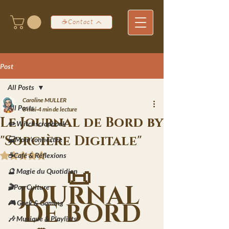
☕Contact
Post
All Posts
Caroline MULLER
All Posts
8 mai
4 min de lecture
Le Journal de Bord by
✏️ Witchscrapbook
"Sorcière Digitale"
💻Mom'connectée
☕Café & Réflexions
Noté NaN étoiles sur 5.
📜 
🔮 Magie du Quotidien
JOURNAL 
🎬Pop Culture
DE BORD
🎮 Geek & Gaming
🎶 Musique & Playlists