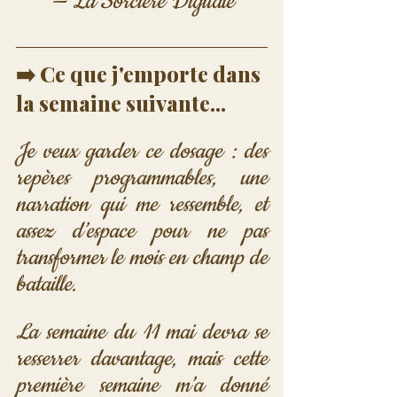
— La Sorcière Digitale
➡️ Ce que j'emporte dans 
la semaine suivante...
Je veux garder ce dosage : des 
repères programmables, une 
narration qui me ressemble, et 
assez d’espace pour ne pas 
transformer le mois en champ de 
bataille.
La semaine du 11 mai devra se 
resserrer davantage, mais cette 
première semaine m’a donné 