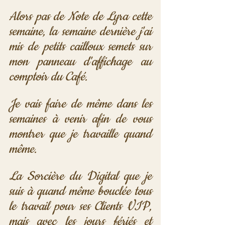
Alors pas de Note de Lyra cette 
semaine, la semaine dernière j'ai 
mis de petits cailloux semets sur 
mon panneau d'affichage au 
comptoir du Café. 
Je vais faire de même dans les 
semaines à venir afin de vous 
montrer que je travaille quand 
même. 
La Sorcière du Digital que je 
suis à quand même bouclée tous 
le travail pour ses Clients VIP, 
mais avec les jours fériés et 