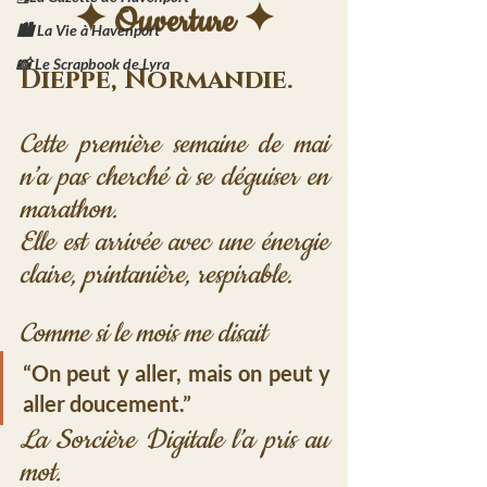
✦ Ouverture ✦
🏙️ La Vie à Havenport
📸 Le Scrapbook de Lyra
Dieppe, Normandie. 
Cette première semaine de mai 
n’a pas cherché à se déguiser en 
marathon. 
Elle est arrivée avec une énergie 
claire, printanière, respirable. 
Comme si le mois me disait
“On peut y aller, mais on peut y 
aller doucement.”
La Sorcière Digitale l’a pris au 
mot.