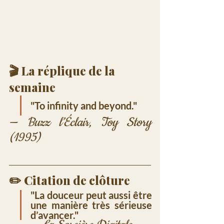
🎬 La réplique de la 
semaine
"To infinity and beyond."
— Buzz l’Éclair, Toy Story 
(1995)
✏️ Citation de clôture
"La douceur peut aussi être 
une manière très sérieuse 
d’avancer."