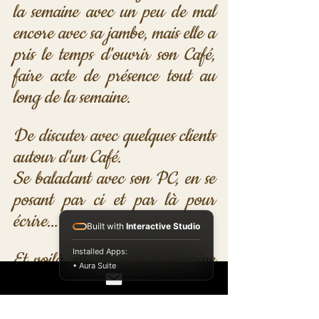
la semaine avec un peu de mal 
encore avec sa jambe, mais elle a 
pris le temps d'ouvrir son Café, 
faire acte de présence tout au 
long de la semaine. 
De discuter avec quelques clients 
autour d'un Café. 
Se baladant avec son PC, en se 
posant par ci et par là pour 
écrire... 
Built with
Interactive Studio
Installed Apps:
Et voilà, elle termine la semaine 
• Aura Suite
un Jeudi, car le Café sera fermé 
pour le 8 mai et la semaine 