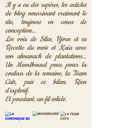
Il y a eu des repères, les articles 
de blog nourrissant vraiment le 
site, toujours en cours de 
conception... 
Les voix de Silas, Bjorn et sa 
Recette du mois et Kaia avec 
son almanach de plantations... 
Un Moodboard pour poser la 
couleur de la semaine, la Team 
Cats, puis ce bilan. Rien 
d’explosif. 
Et pourtant, un fil solide.