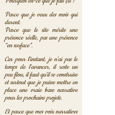
Pourquoi est-ce que je fais ça ?
Parce que je veux des mois qui 
durent.
Parce que le site mérite une 
présence réelle, pas une présence 
“en surface”. 
Car pour l'instant, je n'ai pas le 
temps de l'avancer, il reste un 
peu flou, il faut qu'il se construise 
et surtout que je puisse mettre en 
place une vraie base narrative 
pour les prochains projets.
Et parce que mes voix narratives 