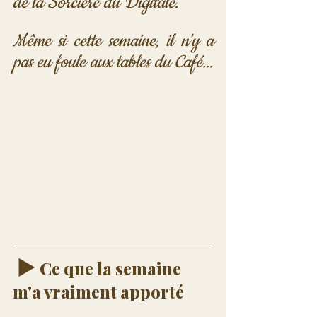
de la Sorcière du Digitale. 
Même si cette semaine, il n'y a 
pas eu foule aux tables du Café...
 ▶️ 
Ce que la semaine 
m'a vraiment apporté