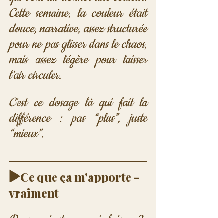
Cette semaine, la couleur était 
douce, narrative, assez structurée 
pour ne pas glisser dans le chaos, 
mais assez légère pour laisser 
l’air circuler.
C’est ce dosage là qui fait la 
différence : pas “plus”, juste 
“mieux”.
▶️
Ce que ça m'apporte - 
vraiment