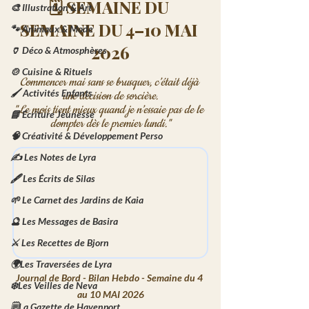
🗓️ SEMAINE DU 
🎨 Illustration & Art
SEMAINE DU 4–10 MAI 
🐾 Animaux & Mode
2026
🏺 Déco & Atmosphères
🍲 Cuisine & Rituels
Commencer mai sans se brusquer, c’était déjà 
🖌️ Activités Enfants
une décision de sorcière.
"Le mois tient mieux quand je n’essaie pas de le 
📘 Écriture Jeunesse
dompter dès le premier lundi."
🧠 Créativité & Développement Perso
✍️ Les Notes de Lyra
🖋️ Les Écrits de Silas
🌱 Le Carnet des Jardins de Kaia
🔮 Les Messages de Basira
⚔️ Les Recettes de Bjorn
🌍Les Traversées de Lyra
Journal de Bord - Bilan Hebdo - Semaine du 4 
❄️Les Veilles de Neva
au 10 MAI 2026
🗒️La Gazette de Havenport