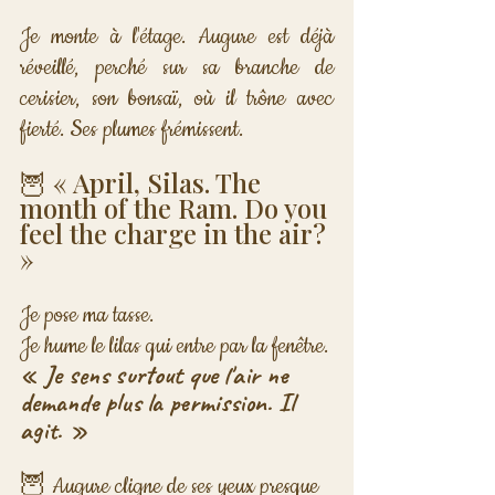
Je monte à l'étage. Augure est déjà 
réveillé, perché sur sa branche de 
cerisier, son bonsaï, où il trône avec 
fierté. Ses plumes frémissent.
🦉 « April, Silas. The 
month of the Ram. Do you 
feel the charge in the air? 
»
Je pose ma tasse.

Je hume le lilas qui entre par la fenêtre.
« Je sens surtout que l'air ne 
demande plus la permission. Il 
agit. »
🦉 Augure cligne de ses yeux presque 