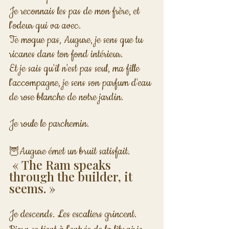
Je reconnais les pas de mon frère, et 
l'odeur qui va avec. 
Te moque pas, Augure, je sens que tu 
ricanes dans ton fond intérieur. 
Et je sais qu'il n'est pas seul, ma fille 
l'accompagne, je sens son parfum d'eau 
de rose blanche de notre jardin.
Je roule le parchemin.
Augure émet un bruit satisfait.
🦉
 « The Ram speaks 
through the builder, it 
seems. »
Je descends. Les escaliers grincent.