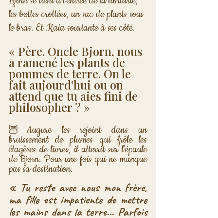
Bjorn se tient à l'entrée de la librairie, 
les bottes crottées, un sac de plants sous 
le bras. Et Kaia souriante à ses côté.
« Père. Oncle Bjorn, nous 
a ramené les plants de 
pommes de terre. On le 
fait aujourd'hui ou on 
attend que tu aies fini de 
philosopher ? »
Augure les rejoint dans un 
🦉
bruissement de plumes qui frôle les 
étagères de livres, il atterrit sur l'épaule 
de Bjorn. Pour une fois qui ne manque 
pas sa destination.
« Tu reste avec nous mon frère, 
ma fille est impatiente de mettre 
les mains dans la terre... Parfois 