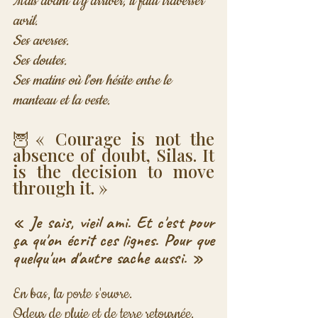
Mais avant d'y arriver, il faut traverser 
avril.

Ses averses.

Ses doutes.

Ses matins où l'on hésite entre le 
manteau et la veste.
🦉« Courage is not the 
absence of doubt, Silas. It 
is the decision to move 
through it. »
« Je sais, vieil ami. Et c'est pour 
ça qu'on écrit ces lignes. Pour que 
quelqu'un d'autre sache aussi. »
En bas, la porte s'ouvre.

Odeur de pluie et de terre retournée.