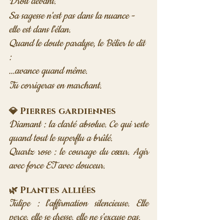
Droit devant. 
Sa sagesse n'est pas dans la nuance - 
elle est dans l'élan. 
Quand le doute paralyse, le Bélier te dit 
: 
...avance quand même. 
Tu corrigeras en marchant.
💎 Pierres gardiennes
Diamant : la clarté absolue. Ce qui reste 
quand tout le superflu a brûlé. 
Quartz rose : le courage du cœur. Agir 
avec force ET avec douceur.
🌿 Plantes alliées
Tulipe : l'affirmation silencieuse. Elle 
perce, elle se dresse, elle ne s'excuse pas.