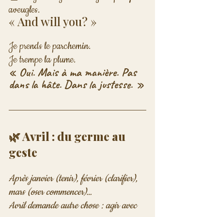
aveugles.
« And will you? »
Je prends le parchemin.

Je trempe la plume.
« Oui. Mais à ma manière. Pas 
dans la hâte. Dans la justesse. »
🌿 Avril : du germe au 
geste
Après janvier (tenir), février (clarifier), 
mars (oser commencer)…

Avril demande autre chose : agir avec 