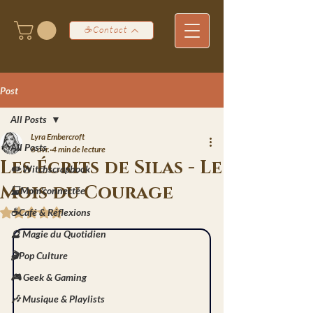
☕Contact
Post
All Posts
Lyra Embercroft
All Posts
6 avr.
4 min de lecture
Les Écrits de Silas - Le
✏️ Witchscrapbook
Mois du Courage
💻Mom'connectée
☕Café & Réflexions
Noté NaN étoiles sur 5.
🔮 Magie du Quotidien
🎬Pop Culture
🎮 Geek & Gaming
🎶 Musique & Playlists