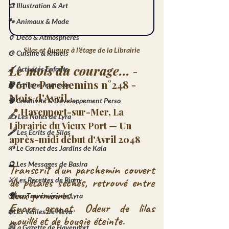
🎨 Illustration & Art
🐾 Animaux & Mode
🏺 Déco & Atmosphères
Silas et Augure à l'étage de la Librairie
🍲 Cuisine & Rituels
Le mois du courage... 
- 
🖌️ Activités Enfants
Porte Parchemins n°248 - 
📘 Écriture Jeunesse
Mois d'Avril...
🧠 Créativité & Développement Perso
📍 Havenport-sur-Mer, 
La 
✍️ Les Notes de Lyra
Librairie du Vieux Port
 — Un 
🖋️ Les Écrits de Silas
après-midi début d'Avril 2048
🌱 Le Carnet des Jardins de Kaia
🔮 Les Messages de Basira
Transcrit d'un parchemin couvert 
de pétales séchés, retrouvé entre 
⚔️ Les Recettes de Bjorn
deux grimoires.
🌍Les Traversées de Lyra
Encre grenat. Odeur de lilas 
❄️Les Veilles de Neva
mouillé et de bougie éteinte.
🗒️La Gazette de Havenport