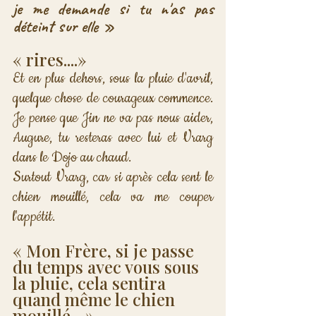
je me demande si tu n'as pas 
déteint sur elle »
« rires....»
Et en plus dehors, sous la pluie d'avril, 
quelque chose de courageux commence. 
Je pense que Jin ne va pas nous aider, 
Augure, tu resteras avec lui et Vrarg 
dans le Dojo au chaud. 
Surtout Vrarg, car si après cela sent le 
chien mouillé, cela va me couper 
l'appétit.
« Mon Frère, si je passe 
du temps avec vous sous 
la pluie, cela sentira 
quand même le chien 
mouillé ...»