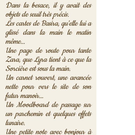
Dans la besace, il y avait des 
objets de seuil très précis.
Les cartes de Basira, qu'elle lui a 
glissé dans la main le matin 
même...
Une page de route pour tante 
Zara, que Lyra tient à ce que la 
Sorcière est sous la main.
Un carnet rouvert, une avancée 
nette pour vers le site de son 
futur manoir...
Un Moodboard de passage sur 
un parchemin et quelques effets 
lunaire. 
Une petite note avec bonjour à 