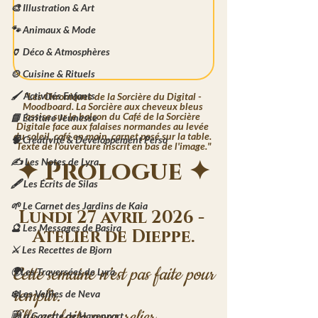
🎨 Illustration & Art
🐾 Animaux & Mode
🏺 Déco & Atmosphères
🍲 Cuisine & Rituels
🖌️ Activités Enfants
"Les Chroniques de la Sorcière du Digital - 
Moodboard. La Sorcière aux cheveux bleus 
assise sur le balcon du Café de la Sorcière 
📘 Écriture Jeunesse
Digitale face aux falaises normandes au levée 
du soleil, café en main, carnet posé sur la table. 
🧠 Créativité & Développement Perso
Texte de l'ouverture inscrit en bas de l'image."
✦ Prologue ✦
✍️ Les Notes de Lyra
🖋️ Les Écrits de Silas
🌱 Le Carnet des Jardins de Kaia
Lundi 27 avril 2026 - 
🔮 Les Messages de Basira
Atelier de Dieppe.
⚔️ Les Recettes de Bjorn
Cette semaine n’est pas faite pour 
🌍Les Traversées de Lyra
remplir.

❄️Les Veilles de Neva
Elle est faite pour relier.
🗒️La Gazette de Havenport