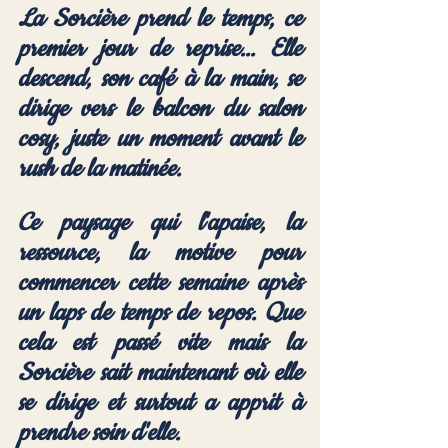
La Sorcière prend le temps, ce 
premier jour de reprise... Elle 
descend, son café à la main, se 
dirige vers le balcon du salon 
cosy, juste un moment avant le 
rush de la matinée. 
Ce paysage qui l'apaise, la 
ressource, la motive pour 
commencer cette semaine après 
un laps de temps de repos. Que 
cela est passé vite mais la 
Sorcière sait maintenant où elle 
se dirige et surtout a apprit à 
prendre soin d'elle.