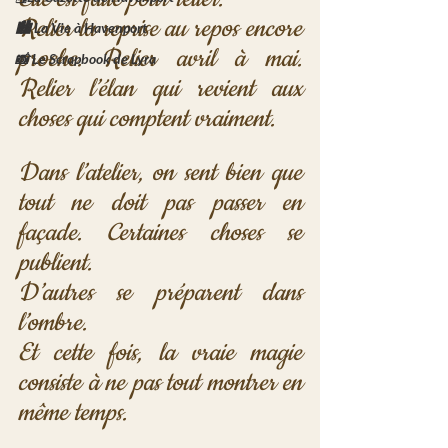
Relier la reprise au repos encore 
🏙️ La Vie à Havenport
proche. Relier avril à mai. 
📸 Le Scrapbook de Lyra
Relier l’élan qui revient aux 
choses qui comptent vraiment.
Dans l’atelier, on sent bien que 
tout ne doit pas passer en 
façade. Certaines choses se 
publient. 
D’autres se préparent dans 
l’ombre. 
Et cette fois, la vraie magie 
consiste à ne pas tout montrer en 
même temps.