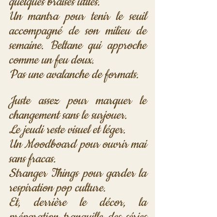
quelques braises utiles. 
Un mantra pour tenir le seuil 
accompagné de son milieu de 
semaine. Beltane qui approche 
comme un feu doux. 
Pas une avalanche de formats. 
Juste assez pour marquer le 
changement sans le surjouer.
Le jeudi reste visuel et léger. 
Un Moodboard pour ouvrir mai 
sans fracas. 
Stranger Things pour garder la 
respiration pop culture. 
Et, derrière le décor, la 