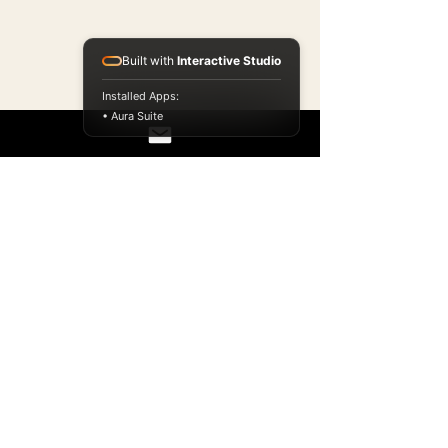
Built with
Interactive Studio
Installed Apps:
• Aura Suite
"J’ai inspecté la 
transition. Moins 
de choses 
empilées sur le 
passage. 
Plus d’espace 
pour circuler avec 
élégance. 