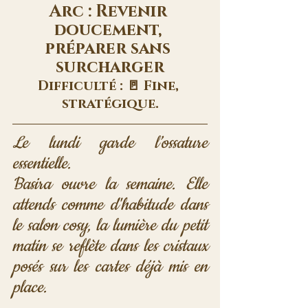
Arc : Revenir 
doucement, 
préparer sans 
surcharger
Difficulté : 🚪 Fine, 
stratégique.
Le lundi garde l’ossature 
essentielle. 
Basira ouvre la semaine. Elle 
attends comme d'habitude dans 
le salon cosy, la lumière du petit 
matin se reflète dans les cristaux 
posés sur les cartes déjà mis en 
place.