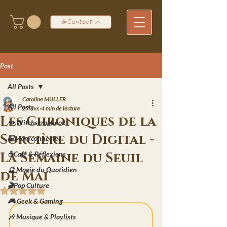
☕Contact
Post
All Posts
Caroline MULLER
All Posts
27 avr.
4 min de lecture
Les Chroniques de la
✏️ Witchscrapbook
Sorcière du Digital -
💻Mom'connectée
La Semaine du Seuil
☕Café & Réflexions
🔮 Magie du Quotidien
de Mai
🎬Pop Culture
Noté NaN étoiles sur 5.
🎮 Geek & Gaming
🎶 Musique & Playlists