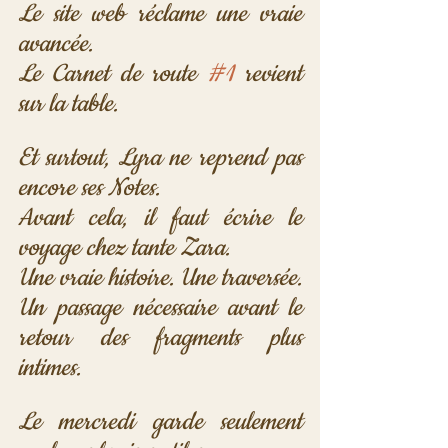
Le site web réclame une vraie 
avancée. 
Le Carnet de route 
#1
 revient 
sur la table. 
Et surtout, Lyra ne reprend pas 
encore ses Notes. 
Avant cela, il faut écrire le 
voyage chez tante Zara. 
Une vraie histoire. Une traversée. 
Un passage nécessaire avant le 
retour des fragments plus 
intimes.
Le mercredi garde seulement 