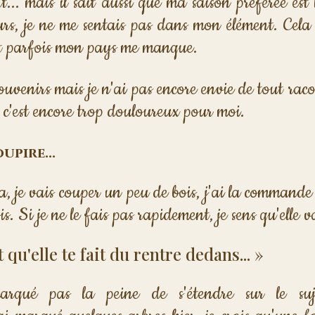
t... mais il sait aussi que ma saison préférée est 
urs, je ne me sentais pas dans mon élément. Cela 
et parfois mon pays me manque. 
ouvenirs mais je n'ai pas encore envie de tout raco
 c'est encore trop douloureux pour moi.
upire...
, je vais couper un peu de bois, j'ai la command
Si je ne le fais pas rapidement, je sens qu'elle v
 qu'elle te fait du rentre dedans... »
arqué pas la peine de s'étendre sur le suje