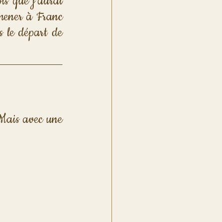
s que j'aurai 
amener à Franc 
 le départ de 
Mais avec une 