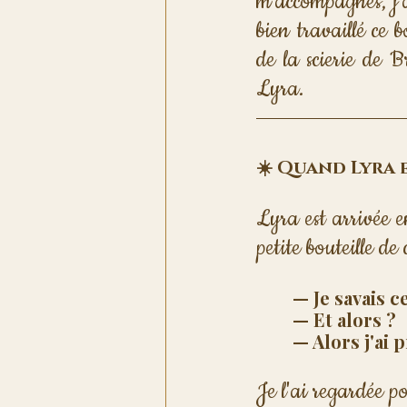
m'accompagnes, j'a
bien travaillé ce 
de la scierie de 
Lyra.
☀️ Quand Lyra e
Lyra est arrivée 
petite bouteille de
— Je savais c
— Et alors ?
— Alors j'ai p
Je l'ai regardée po