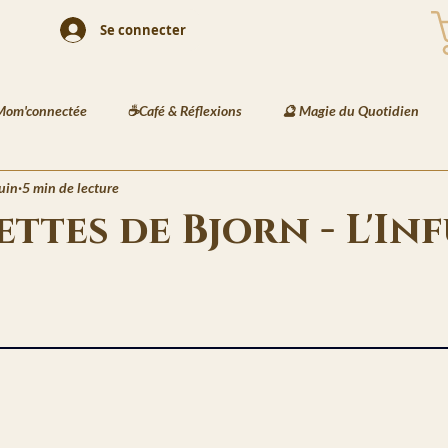
Se connecter
Mom'connectée
☕Café & Réflexions
🔮 Magie du Quotidien
uin
5 min de lecture
 Playlists
🎨 Illustration & Art
🐾 Animaux & Mode
🏺 D
ettes de Bjorn - L'In
és Enfants
📘 Écriture Jeunesse
🧠 Créativité & Développement 
5.
et des Jardins de Kaia
🔮 Les Messages de Basira
⚔️ Les Recett
Veilles de Neva
🗒️La Gazette de Havenport
🏙️ La Vie à Havenpo