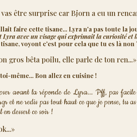
 vas être surprise car Bjorn a eu un rencar
lait faire cette tisane... Lyra n'a pas toute la jo
t Lyra avec un visage qui exprimait la curiosité et l
 tisane, voyont c'est pour cela que tu es là non 
n gros bêta poilu, elle parle de ton ren...»
toi-même... Bon allez en cuisine !
ipser avant la réponde de Lyra... Pff, pas facile
rgr et ne redis pas tout haut ce que je pense, tu as
 en dessert ce soir !
ok...»