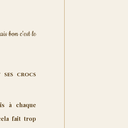
s bon c'est le 
 ses crocs 
s à chaque 
la fait trop 