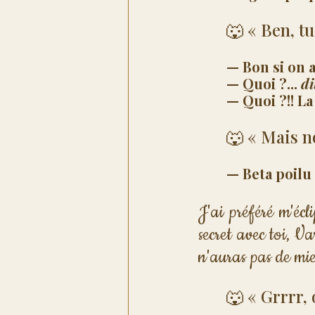
🐺 « Ben, tu
— Bon si on al
— Quoi ?... 
di
— Quoi ?!! La
🐺 « Mais no
— Beta poilu 
J'ai préféré m'écl
secret avec toi, Va
n'auras pas de miel
🐺 « Grrrr, 