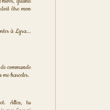
l'hiver, quand 
doit être mon 
nter à Lyra... 
e de commande 
a me harceler.
t. Allez, tu 