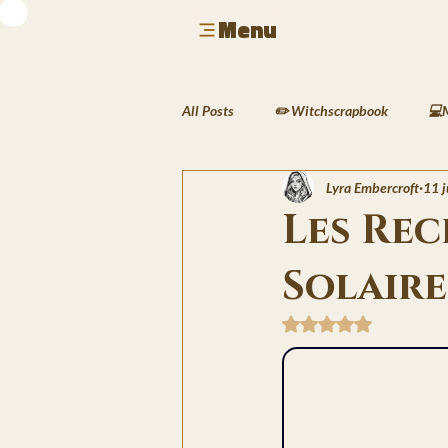
Menu
All Posts
✏️ Witchscrapbook
💻
Lyra Embercroft
11 j
🎮 Geek & Gaming
🎶 Musique &
Les Rec
Solaire
🍲 Cuisine & Rituels
🖌️ Activit
Noté NaN étoiles sur 
🖋️ Les Écrits de Silas
🌱 Le Carn
🌍Les Traversées de Lyra
❄️Les 