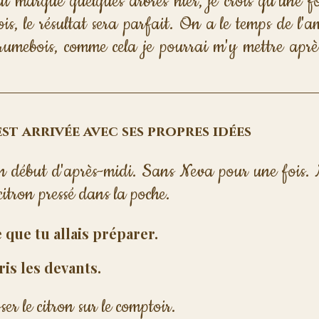
i marqué quelques arbres hier, je crois qu'une foi
bois, le résultat sera parfait. On a le temps de l'
Brumebois, comme cela je pourrai m'y mettre après
st arrivée avec ses propres idées
en début d'après-midi. Sans Neva pour une fois. 
 citron pressé dans la poche.
e que tu allais préparer.
ris les devants.
ser le citron sur le comptoir.