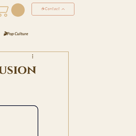
☕Contact
🎬Pop Culture
éco & Atmosphères
fusion
Perso
✍️ Les Notes de Lyra
es de Bjorn
rt
📸 Le Scrapbook de Lyra