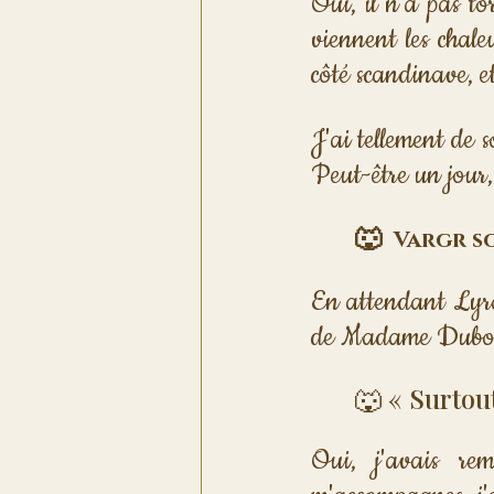
Oui, il n'a pas tor
viennent les chale
côté scandinave, 
J'ai tellement de s
Peut-être un jour,
🐺 
 Vargr so
En attendant Lyra
de Madame Dubois. 
🐺 « Surtout
Oui, j'avais rem