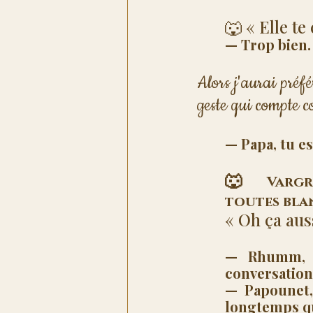
🐺 « Elle te
— Trop bien.
Alors j'aurai préfé
geste qui compte c
— Papa, tu es
🐺 
 Vargr
toutes blan
« Oh ça auss
— Rhumm, b
conversation
— Papounet, 
longtemps qu