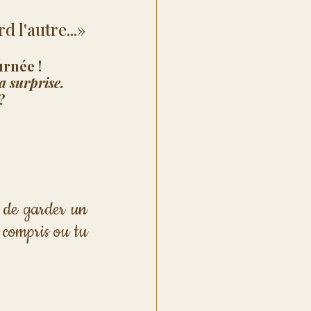
d l'autre...»
urnée !
a surprise.
?
 de garder un 
 compris ou tu 