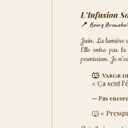
L'Infusion So
📍 Bourg Brumebois
Juin. La lumière r
Elle entre par la 
permission. Je n'es
🐺 
 Vargr de
« Ça sent l'é
— Pas encore
🐺 « Presque