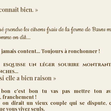
 connaît bien. »
ré prendre les citrons frais de la ferme de Barns mai
omme on dit...
 jamais content... Toujours à ronchonner !
 esquisse un léger sourire montrant
ches...
i elle a bien raison »
on c'est bon tu vas pas mettre ton avi
, franchement !
on dirait un vieux couple qui se dispute, ce
e vous vivez seuls.