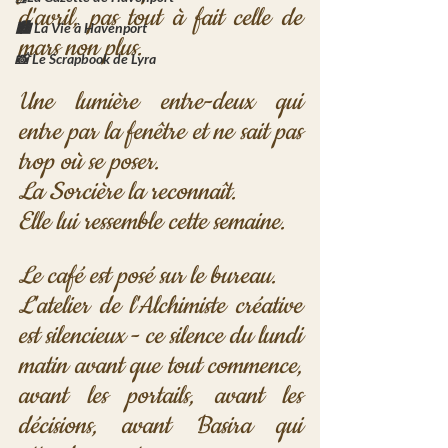
d'avril, pas tout à fait celle de 
🏙️ La Vie à Havenport
mars non plus. 
📸 Le Scrapbook de Lyra
Une lumière entre-deux qui 
entre par la fenêtre et ne sait pas 
trop où se poser. 
La Sorcière la reconnaît. 
Elle lui ressemble cette semaine.
Le café est posé sur le bureau. 
L'atelier de l'Alchimiste créative 
est silencieux - ce silence du lundi 
matin avant que tout commence, 
avant les portails, avant les 
décisions, avant Basira qui 