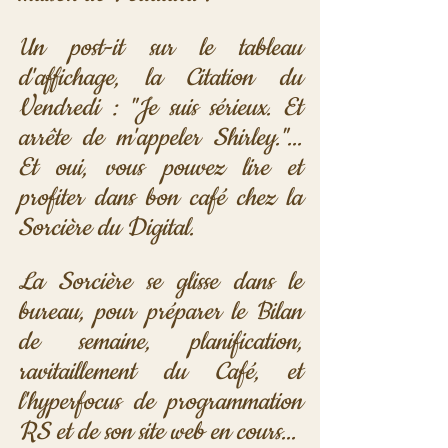
Un post-it sur le tableau 
d'affichage, la Citation du 
Vendredi : "Je suis sérieux. Et 
arrête de m'appeler Shirley."... 
Et oui, vous pouvez lire et 
profiter dans bon café chez la 
Sorcière du Digital.
La Sorcière se glisse dans le 
bureau, pour préparer le Bilan 
de semaine, planification, 
ravitaillement du Café, et 
l'hyperfocus de programmation 
RS et de son site web en cours...