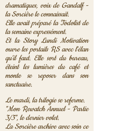
dramatiques, voix de Gandalf - 
la Sorcière le connaissait. 
Elle avait préparé la Todolist de 
la semaine expressément. 
Et la Story Lundi Motivation 
ouvre les portails RS avec l'élan 
qu'il faut. Elle sort du bureau, 
éteint les lumières du café et 
monte se reposer dans son 
sanctuaire.
Le mardi, la trilogie se referme. 
"Mon Rewatch Annuel - Partie 
3/3", le dernier volet. 
La Sorcière archive avec soin ce 