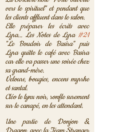
vers le spirituel" et pendant que 
les clients affluent dans le salon.
Elle préparer les écrits avec 
Lyra... Les Notes de Lyra 
#21
"Le Boudoir de Basira" puis 
Lyra quitte le café avec Basira 
car elle va passer une soirée chez 
sa grand-mère. 
Velours, bougies, encens myrrhe 
et santal. 
Cléo le lynx noir, ronfle surement 
sur le canapé, en les attendant. 
Une partie de Donjon & 
Dragon, avec la Team Stranger 