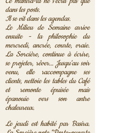
Ce mantra-là ne s'écrit pas que 
dans les posts. 
Il se vit dans les agendas.
Le Milieu de Semaine arrive 
ensuite - la philosophie du 
mercredi, ancrée, courte, vraie. 
La Sorcière, continue à écrire, 
se projeter, rêver... Jusqu'au soir 
venu, elle raccompagne ses 
clients, nettoie les tables du Café 
et remonte épuisée mais 
épanouie vers son antre 
chaleureux.
Le jeudi est habité par Basira. 
La Sorcière note "Porte-ouverte 