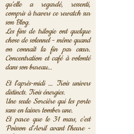
qu'elle a regardé, ressenti, 
compris à travers ce rewatch sur 
son Blog.
Les fins de trilogie ont quelque 
chose de solennel - même quand 
on connaît la fin par cœur. 
Concentration et café à volonté 
dans son bureau...
Et l'après-midi ... Trois univers 
distincts. Trois énergies. 
Une seule Sorcière qui les porte 
sans en laisser tomber une.
Et parce que le 31 mars, c'est 
Poisson d'Avril avant l'heure - 