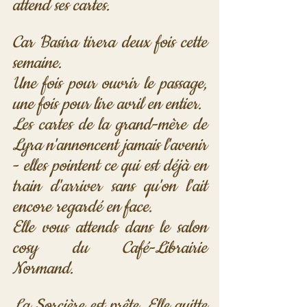
attend ses cartes.
Car Basira tirera deux fois cette 
semaine. 
Une fois pour ouvrir le passage, 
une fois pour lire avril en entier. 
Les cartes de la grand-mère de 
Lyra n'annoncent jamais l'avenir 
- elles pointent ce qui est déjà en 
train d'arriver sans qu'on l'ait 
encore regardé en face. 
Elle vous attends dans le salon 
cosy du Café-Librairie 
Normand.
La Sorcière est prête. Elle quitte 