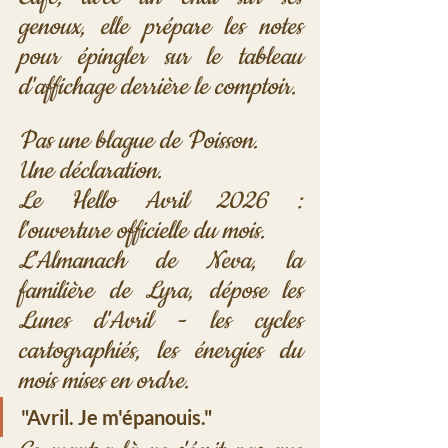
genoux, elle prépare les notes 
pour épingler sur le tableau 
d'affichage derrière le comptoir.
Pas une blague de Poisson. 
Une déclaration. 
Le Hello Avril 2026 : 
l'ouverture officielle du mois. 
L'Almanach de Neva, la 
familière de Lyra, dépose les 
Lunes d'Avril - les cycles 
cartographiés, les énergies du 
mois mises en ordre.
"Avril. Je m'épanouis." 