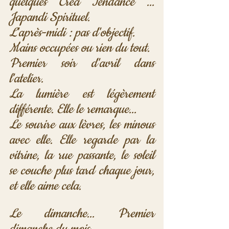
quelques Créa Tendance ... 
Japandi Spirituel.
L'après-midi : pas d'objectif. 
Mains occupées ou rien du tout. 
Premier soir d'avril dans 
l'atelier. 
La lumière est légèrement 
différente. Elle le remarque... 
Le sourire aux lèvres, les minous 
avec elle. Elle regarde par la 
vitrine, la rue passante, le soleil 
se couche plus tard chaque jour, 
et elle aime cela.
Le dimanche... Premier 
dimanche du mois. 