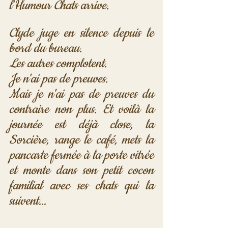
l'Humour Chats arrive. 
Clyde juge en silence depuis le 
bord du bureau. 
Les autres complotent. 
Je n'ai pas de preuves. 
Mais je n'ai pas de preuves du 
contraire non plus. Et voilà la 
journée est déjà close, la 
Sorcière, range le café, mets la 
pancarte fermée à la porte vitrée 
et monte dans son petit cocon 
familial avec ses chats qui la 
suivent...