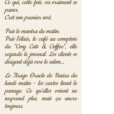
Ce qui, cette fois, va vraiment se 
passer.
C'est son premier sort.
Puis le mantra du matin.
Puis l'élixir, le café au comptoir 
du "Cosy Cats & Coffee", elle 
regarde le journal. Les clients se 
dirigent déjà vers le salon...
Le Tirage Oracle de Basira du 
lundi matin - les cartes lisent le 
passage. Ce qu'elles voient ne 
surprend plus, mais ça ancre 
toujours.