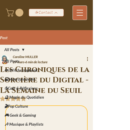
☕Contact
Post
All Posts
Caroline MULLER
All Posts
27 mars
6 min de lecture
Les Chroniques de la
✏️ Witchscrapbook
Sorcière du Digital -
💻Mom'connectée
La Semaine du Seuil
☕Café & Réflexions
🔮 Magie du Quotidien
Noté NaN étoiles sur 5.
🎬Pop Culture
🎮 Geek & Gaming
🎶 Musique & Playlists