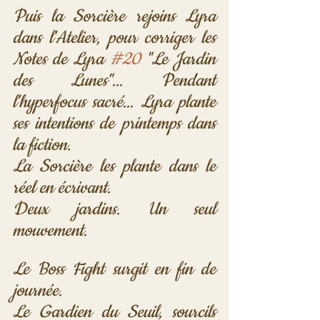
Puis la Sorcière rejoins Lyra 
dans l'Atelier, pour corriger les 
Notes de Lyra 
#20
 "Le Jardin 
des Lunes"... Pendant 
l'hyperfocus sacré... Lyra plante 
ses intentions de printemps dans 
la fiction.
La Sorcière les plante dans le 
réel en écrivant.
Deux jardins. Un seul 
mouvement.
Le Boss Fight surgit en fin de 
journée. 
Le Gardien du Seuil, sourcils 