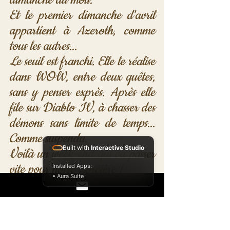
Et le premier dimanche d'avril 
appartient à Azeroth, comme 
tous les autres...  
Le seuil est franchi. Elle le réalise 
dans WOW, entre deux quêtes, 
sans y penser exprès. Après elle 
file sur Diablo IV, à chasser des 
démons sans limite de temps... 
Comme suspendu. 
Built with
Interactive Studio
Voilà un week-end qui va passer 
vite pour notre Sorcière !
Installed Apps:
• Aura Suite
🏴 BOSS DE LA 
SEMAINE