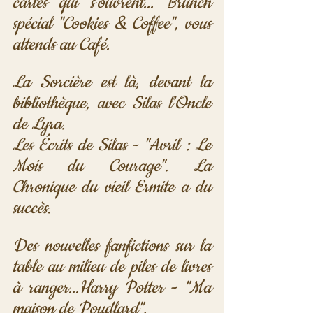
cartes qui s'ouvrent... Brunch 
spécial "Cookies & Coffee", vous 
attends au Café. 
La Sorcière est là, devant la 
bibliothèque, avec Silas l'Oncle 
de Lyra.
Les Écrits de Silas - "Avril : Le 
Mois du Courage". La 
Chronique du vieil Ermite a du 
succès.
Des nouvelles fanfictions sur la 
table au milieu de piles de livres 
à ranger...Harry Potter - "Ma 
maison de Poudlard". 