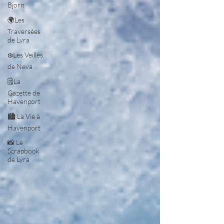
Bjorn
🌍Les
Traversées
de Lyra
❄️Les Veilles
de Neva
🗒️La
Gazette de
Havenport
🏙️ La Vie à
Havenport
📸 Le
Scrapbook
de Lyra