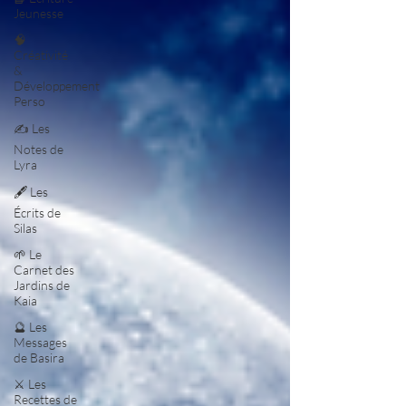
Jeunesse
🧠
Créativité
&
Développement
Perso
✍️ Les
Notes de
Lyra
🖋️ Les
Écrits de
Silas
🌱 Le
Carnet des
Jardins de
Kaia
🔮 Les
Messages
de Basira
⚔️ Les
Recettes de