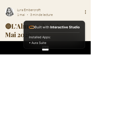
communication, de la connexion et des jours les
plus longs.
Built with
Interactive Studio
Installed Apps:
• Aura Suite
Lyra Embercroft
1 mai
3 min de lecture
🔵L'Almanach de Neva ...
Mai 2026
Neva dévoile les cycles lunaires de mai 2026 :
deux pleines lunes (Scorpion & Sagittaire),
nouvelle lune en Taureau. Un mois lunaire
exceptionnel pour ancrer et s'élancer.