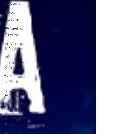
Quotidien
🎬Pop
Culture
🎮 Geek &
Gaming
🎶 Musique
& Playlists
🎨
Illustration
& Art
🐾 Animaux
& Mode
🏺 Déco &
Atmosphères
🍲 Cuisine
& Rituels
🖌️ Activités
Enfants
📘 Écriture