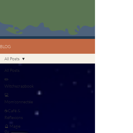
BLOG
All Posts
All Posts
✏️
Witchscrapbook
💻
Mom'connectée
☕Café &
Réflexions
🔮 Magie
du