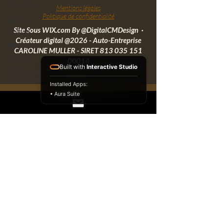
Quotidien
Mentions légales
Politique de confidentialité
🎬Pop
Site Sous WIX.com By
@DigitalCMDesign
·
Culture
Créateur digital @2026 - Auto-Entreprise
🎮 Geek &
CAROLINE MULLER - SIRET
813 035 151
Gaming
00014
Built with
Interactive Studio
🎶 Musique
& Playlists
Installed Apps:
🎨
• Aura Suite
Illustration
& Art
🐾 Animaux
& Mode
🏺 Déco &
Atmosphères
🍲 Cuisine
& Rituels
🖌️ Activités
Enfants
📘 Écriture