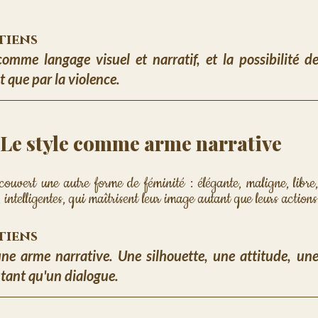
etiens
me langage visuel et narratif, et la possibilité de 
 que par la violence.
 : Le style comme arme narrative
couvert une autre forme de féminité : élégante, maligne, libre
, intelligentes, qui maîtrisent leur image autant que leurs actions
etiens
une arme narrative. Une silhouette, une attitude, une
tant qu'un dialogue.