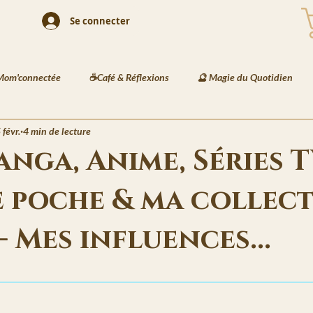
Se connecter
Mom'connectée
☕Café & Réflexions
🔮 Magie du Quotidien
 févr.
4 min de lecture
 Playlists
🎨 Illustration & Art
🐾 Animaux & Mode
🏺 D
nga, Anime, Séries T
e poche & ma collec
és Enfants
📘 Écriture Jeunesse
🧠 Créativité & Développement 
- Mes influences...
et des Jardins de Kaia
🔮 Les Messages de Basira
⚔️ Les Recett
5.
Veilles de Neva
🗒️La Gazette de Havenport
🏙️ La Vie à Havenpo