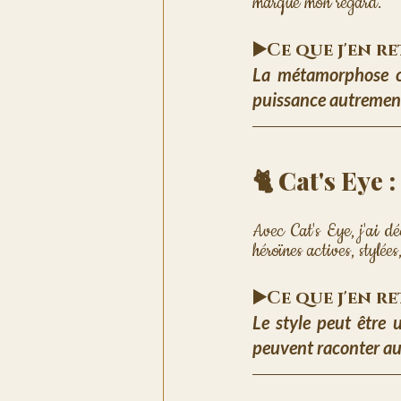
marqué mon regard.
▶️Ce que j'en r
La métamorphose com
puissance autrement
🐈 Cat's Eye
Avec Cat's Eye, j'ai dé
héroïnes actives, stylées
▶️Ce que j'en r
Le style peut être 
peuvent raconter au