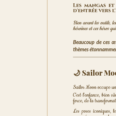
Les mangas et
d'entrée vers l
Bien avant les outils, le
héroïnes et ces héros qui
Beaucoup de ces œuv
thèmes étonnammen
🌙 Sailor Mo
Sailor Moon occupe une
C'est l'enfance, bien s
force, de la transforma
Les poses iconiques, le