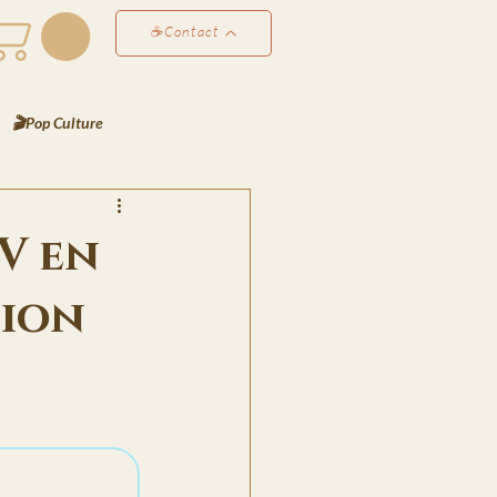
☕Contact
🎬Pop Culture
éco & Atmosphères
V en
tion
Perso
✍️ Les Notes de Lyra
es de Bjorn
rt
📸 Le Scrapbook de Lyra