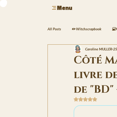
Menu
All Posts
✏️ Witchscrapbook
💻
Caroline MULLER
25
🎮 Geek & Gaming
🎶 Musique &
Côté Ma
livre d
🍲 Cuisine & Rituels
🖌️ Activit
de "BD" 
🖋️ Les Écrits de Silas
🌱 Le Carn
Noté NaN étoiles sur 
🌍Les Traversées de Lyra
❄️Les 