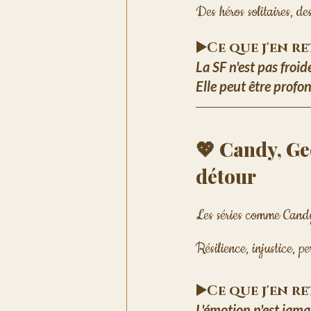
Des héros solitaires, de
▶️Ce que j'en r
La SF n'est pas froid
Elle peut être prof
💖 Candy, Ge
détour
Les séries comme Candy
Résilience, injustice, pe
▶️Ce que j'en r
L'émotion n'est jama