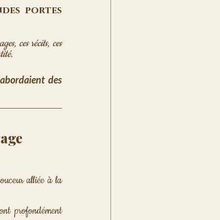
des portes 
es, ces récits, ces 
ité. 
abordaient des 
gage
uceur alliée à la 
 ont profondément 