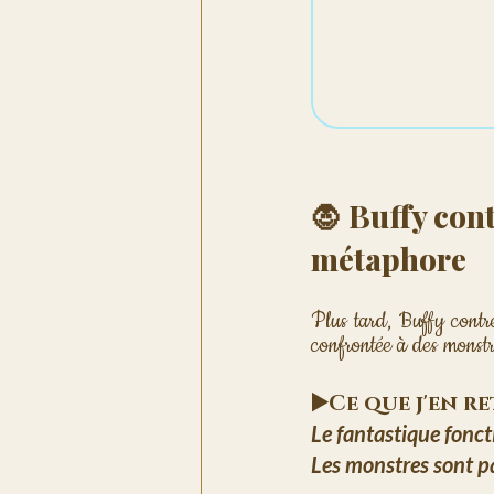
🧛 Buffy con
métaphore
Plus tard, Buffy contre
confrontée à des monstre
▶️Ce que j'en r
Le fantastique fonct
Les monstres sont pa