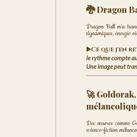
🐉 Dragon Ba
Dragon Ball m'a trans
dynamiques, énergie vi
▶️Ce que j'en r
le rythme compte aut
Une image peut tran
🚀 Goldorak, 
mélancoliqu
Des œuvres comme Gol
science-fiction mélanco