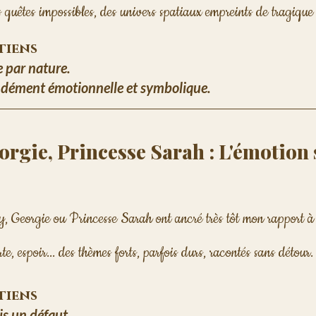
s quêtes impossibles, des univers spatiaux empreints de tragique 
etiens
e par nature. 
ondément émotionnelle et symbolique.
orgie, Princesse Sarah : L'émotion 
, Georgie ou Princesse Sarah ont ancré très tôt mon rapport à 
rte, espoir... des thèmes forts, parfois durs, racontés sans détour.
etiens
is un défaut. 