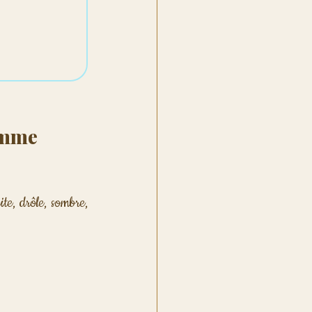
omme 
te, drôle, sombre, 