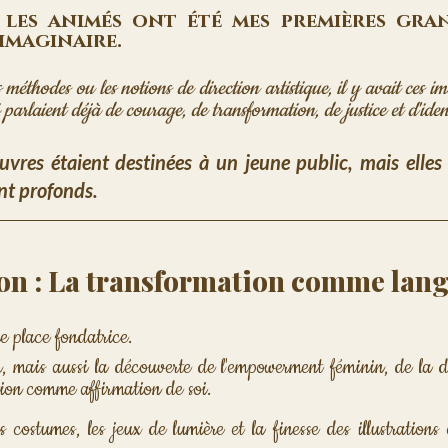
 les animés ont été mes premières gran
'imaginaire. 
s méthodes ou les notions de direction artistique, il y avait ces imag
 parlaient déjà de courage, de transformation, de justice et d'ident
res étaient destinées à un jeune public, mais elles 
t profonds.
on : La transformation comme lan
 place fondatrice. 
ûr, mais aussi la découverte de l'empowerment féminin, de la do
tion comme affirmation de soi. 
s costumes, les jeux de lumière et la finesse des illustrations