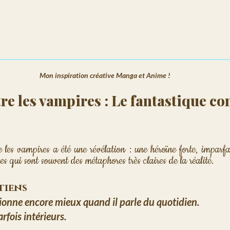
Mon inspiration créative Manga et Anime !
tre les vampires : Le fantastique c
 les vampires a été une révélation : une héroïne forte, imparfai
s qui sont souvent des métaphores très claires de la réalité.
etiens
ionne encore mieux quand il parle du quotidien. 
rfois intérieurs.