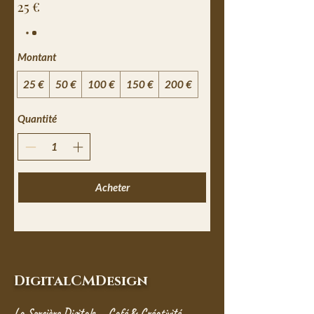
25 €
Montant
25 €
50 €
100 €
150 €
200 €
Quantité
Acheter
DigitalCMDesign
La Sorcière Digitale — Café & Créativité