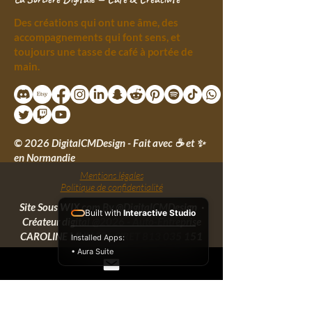
Des créations qui ont une âme, des
accompagnements qui font sens, et
toujours une tasse de café à portée de
main.
© 2026 DigitalCMDesign - Fait avec ☕ et ✨
en Normandie
Mentions légales
Politique de confidentialité
Site Sous WIX.com By
@DigitalCMDesign
·
Built with
Interactive Studio
Créateur digital @2026 - Auto-Entreprise
CAROLINE MULLER - SIRET
813 035 151
Installed Apps:
00014
• Aura Suite