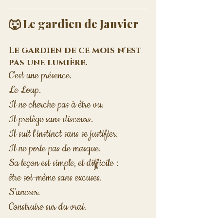
🐺 Le gardien de Janvier
Le gardien de ce mois n'est 
pas une lumière.
C'est une présence.
Le Loup.
Il ne cherche pas à être vu.
Il protège sans discours.
Il suit l'instinct sans se justifier.
Il ne porte pas de masque.
Sa leçon est simple, et difficile :
être soi-même sans excuses.
S'ancrer.
Construire sur du vrai.