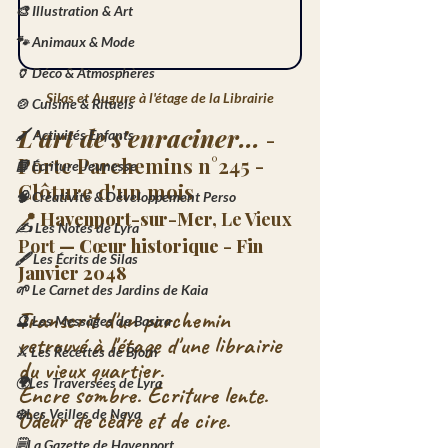
🎨 Illustration & Art
🐾 Animaux & Mode
🏺 Déco & Atmosphères
Silas et Augure à l'étage de la Librairie
🍲 Cuisine & Rituels
L'art de s'enraciner... 
- 
🖌️ Activités Enfants
Porte Parchemins n°245 - 
📘 Écriture Jeunesse
Clôture d'un mois 
🧠 Créativité & Développement Perso
📍 Havenport-sur-Mer, 
Le Vieux 
✍️ Les Notes de Lyra
Port
 — Cœur historique - Fin 
🖋️ Les Écrits de Silas
Janvier 2048
🌱 Le Carnet des Jardins de Kaia
Transcrit d'un parchemin 
🔮 Les Messages de Basira
retrouvé à l'étage d'une librairie 
⚔️ Les Recettes de Bjorn
du vieux quartier.
🌍Les Traversées de Lyra
Encre sombre. Écriture lente. 
Odeur de cèdre et de cire.
❄️Les Veilles de Neva
🗒️La Gazette de Havenport