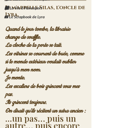
Je m'appelle Silas, l'oncle de 
🏙️ La Vie à Havenport
Lyra.
📸 Le Scrapbook de Lyra
Quand le jour tombe, la librairie 
change de souffle.
La cloche de la porte se tait.
Les vitrines se couvrent de buée, comme 
si le monde extérieur voulait oublier 
jusqu'à mon nom.
Je monte.
Les escaliers de bois grincent sous mes 
pas.
Ils grincent toujours.
On dirait qu'ils récitent un sutra ancien :
...un pas… puis un 
autre… puis encore 