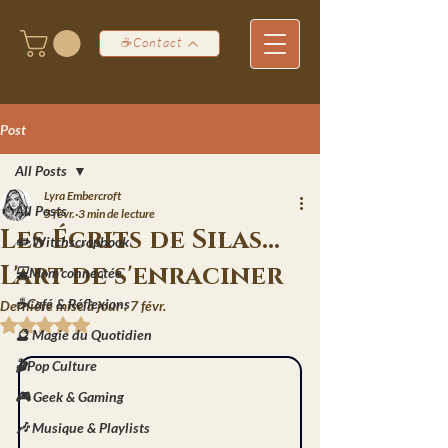
☕Contact
Post
All Posts
Lyra Embercroft
All Posts
5 févr.
3 min de lecture
Les Écrits de Silas...
✏️ Witchscrapbook
L'art de s'enraciner
💻Mom'connectée
☕Café & Réflexions
Dernière mise à jour :
7 févr.
Noté NaN étoiles sur 5.
🔮 Magie du Quotidien
🎬Pop Culture
🎮 Geek & Gaming
🎶 Musique & Playlists