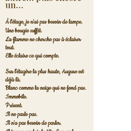
un…
À l'étage, je n'ai pas besoin de lampe.
Une bougie suffit.
La flamme ne cherche pas à éclairer 
tout.
Elle éclaire ce qui compte.
Sur l'étagère la plus haute, Augure est 
déjà là.
Blanc comme la neige qui ne fond pas.
Immobile.
Présent.
Il ne parle pas.
Il n'a pas besoin de parler.