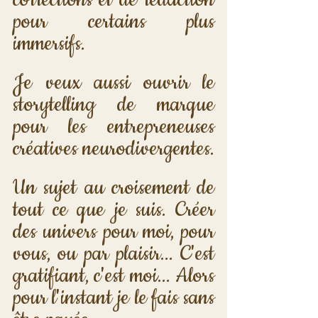
corrections et de rédaction 
pour certains plus 
immersifs. 
Je veux aussi ouvrir le 
storytelling de marque 
pour les entrepreneuses 
créatives neurodivergentes. 
Un sujet au croisement de 
tout ce que je suis. Créer 
des univers pour moi, pour 
vous, ou par plaisir... C'est 
gratifiant, c'est moi... Alors 
pour l'instant je le fais sans 