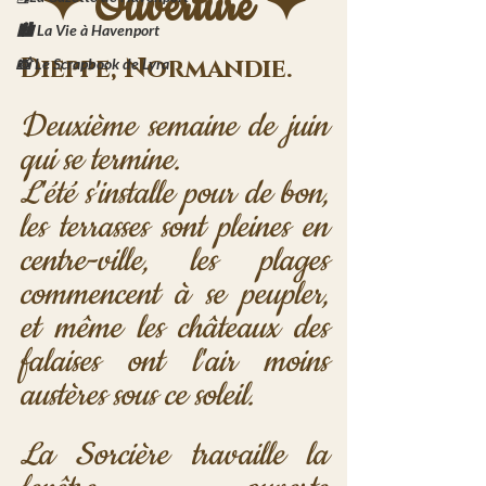
✦ Ouverture ✦
🏙️ La Vie à Havenport
Dieppe, Normandie. 
📸 Le Scrapbook de Lyra
Deuxième semaine de juin 
qui se termine. 
L'été s'installe pour de bon, 
les terrasses sont pleines en 
centre-ville, les plages 
commencent à se peupler, 
et même les châteaux des 
falaises ont l'air moins 
austères sous ce soleil. 
La Sorcière travaille la 