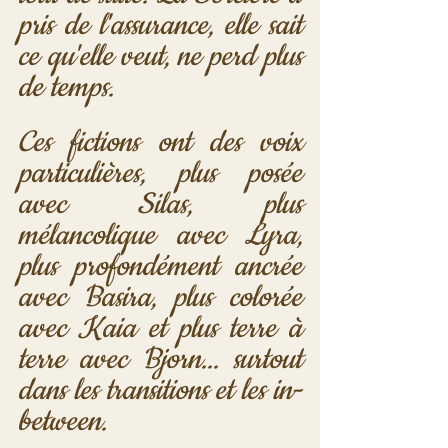
pris de l'assurance, elle sait 
ce qu'elle veut, ne perd plus 
de temps. 
Ces fictions ont des voix 
particulières, plus posée 
avec Silas, plus 
mélancolique avec Lyra, 
plus profondément ancrée 
avec Basira, plus colorée 
avec Kaia et plus terre à 
terre avec Bjorn... surtout 
dans les transitions et les in-
between.