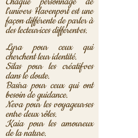
Chaque personnage de 
l'univers Havenport est une 
façon différente de parler à 
des lecteur·ices différent·es. 
Lyra pour ceux qui 
cherchent leur identité. 
Silas pour les créatif·ves 
dans le doute. 
Basira pour ceux qui ont 
besoin de guidance. 
Neva pour les voyageur·ses 
entre deux rôles. 
Kaia pour les amoureux 
de la nature. 