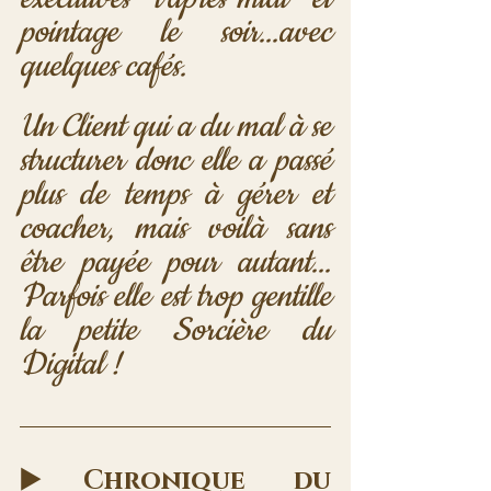
pointage le soir...avec 
quelques cafés.
Un Client qui a du mal à se 
structurer donc elle a passé 
plus de temps à gérer et 
coacher, mais voilà sans 
être payée pour autant... 
Parfois elle est trop gentille 
la petite Sorcière du 
Digital !
▶️Chronique du 