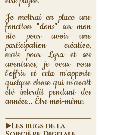
être payée. 
Je mettrai en place une 
fonction "dons" sur mon 
site pour avoir une 
participation créative, 
mais pour Lyra et ses 
aventures, je veux vous 
l'offrir et cela m'apporte 
quelque chose qui m'avait 
été interdit pendant des 
années... Être moi-même.
▶️Les bugs de la 
Sorcière Digitale 