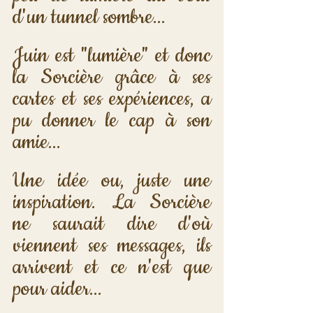
d'un tunnel sombre... 
Juin est "lumière" et donc 
la Sorcière grâce à ses 
cartes et ses expériences, a 
pu donner le cap à son 
amie... 
Une idée ou, juste une 
inspiration. La Sorcière 
ne saurait dire d'où 
viennent ses messages, ils 
arrivent et ce n'est que 
pour aider...