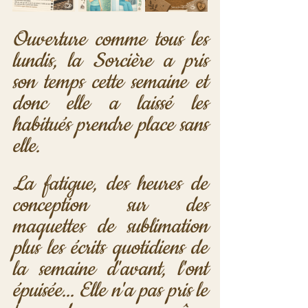
Ouverture comme tous les 
lundis, la Sorcière a pris 
son temps cette semaine et 
donc elle a laissé les 
habitués prendre place sans 
elle. 
La fatigue, des heures de 
conception sur des 
maquettes de sublimation 
plus les écrits quotidiens de 
la semaine d'avant, l'ont 
épuisée... Elle n'a pas pris le 