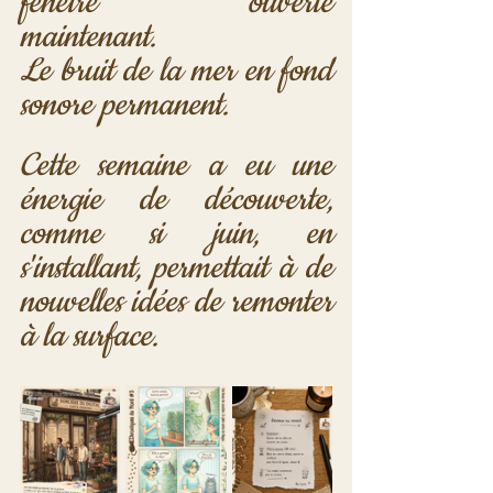
fenêtre ouverte 
maintenant. 
Le bruit de la mer en fond 
sonore permanent.
Cette semaine a eu une 
énergie de découverte, 
comme si juin, en 
s'installant, permettait à de 
nouvelles idées de remonter 
à la surface.