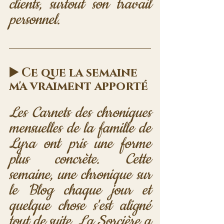
clients, surtout son travail 
personnel.
▶️ Ce que la semaine 
m'a vraiment apporté
Les Carnets des chroniques 
mensuelles de la famille de 
Lyra ont pris une forme 
plus concrète. Cette 
semaine, une chronique sur 
le Blog chaque jour et 
quelque chose s'est aligné 
tout de suite. La Sorcière a 