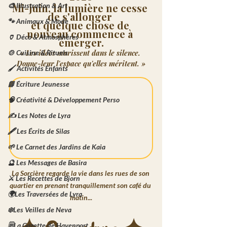
🎨 Illustration & Art
Mi-juin, la lumière ne cesse 
de s'allonger 
🐾 Animaux & Mode
et quelque chose de 
nouveau commence à 
🏺 Déco & Atmosphères
émerger.
🍲 Cuisine & Rituels
« Les idées murissent dans le silence. 
Donne-leur l'espace qu'elles méritent. »
🖌️ Activités Enfants
📘 Écriture Jeunesse
🧠 Créativité & Développement Perso
✍️ Les Notes de Lyra
🖋️ Les Écrits de Silas
🌱 Le Carnet des Jardins de Kaia
🔮 Les Messages de Basira
La Sorcière regarde la vie dans les rues de son 
⚔️ Les Recettes de Bjorn
quartier en prenant tranquillement son café du 
🌍Les Traversées de Lyra
matin...
❄️Les Veilles de Neva
🗒️La Gazette de Havenport