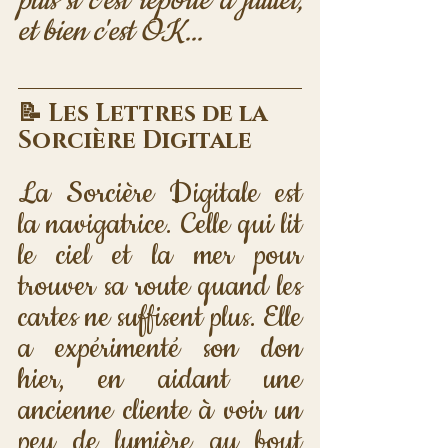
puis si c'est reporté à juillet, 
et bien c'est OK...
📝 Les Lettres de la 
Sorcière Digitale
La Sorcière Digitale est 
la navigatrice. Celle qui lit 
le ciel et la mer pour 
trouver sa route quand les 
cartes ne suffisent plus. Elle 
a expérimenté son don 
hier, en aidant une 
ancienne cliente à voir un 
peu de lumière au bout 