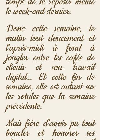
temps de se reposer même 
le week-end dernier.
Donc cette semaine, le 
matin tout doucement et 
l'après-midi à fond à 
jongler entre les cafés de 
clients et son travail 
digital... Et cette fin de 
semaine, elle est autant sur 
les rotules que la semaine 
précédente.
Mais fière d'avoir pu tout 
boucler et honorer ses 