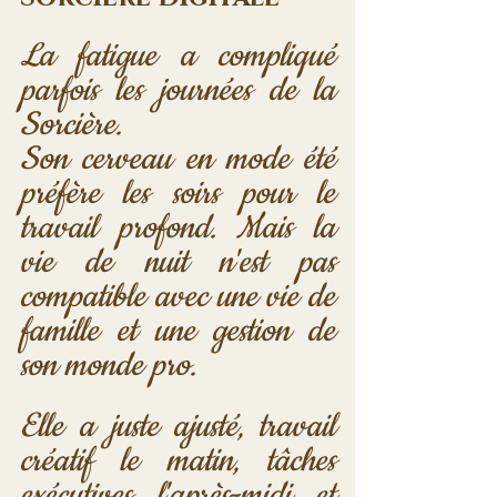
La fatigue a compliqué 
parfois les journées de la 
Sorcière. 
Son cerveau en mode été 
préfère les soirs pour le 
travail profond. Mais la 
vie de nuit n'est pas 
compatible avec une vie de 
famille et une gestion de 
son monde pro.
Elle a juste ajusté, travail 
créatif le matin, tâches 
exécutives l'après-midi et 