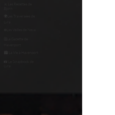
⚔️ Les Recettes de
Bjorn
🌍Les Traversées de
Lyra
❄️Les Veilles de Neva
🗒️La Gazette de
Havenport
🏙️ La Vie à Havenport
📸 Le Scrapbook de
Lyra