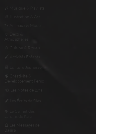
🎶 Musique & Playlists
🎨 Illustration & Art
🐾 Animaux & Mode
🏺 Déco &
Atmosphères
🍲 Cuisine & Rituels
🖌️ Activités Enfants
📘 Écriture Jeunesse
🧠 Créativité &
Développement Perso
✍️ Les Notes de Lyra
🖋️ Les Écrits de Silas
🌱 Le Carnet des
Jardins de Kaia
🔮 Les Messages de
Basira