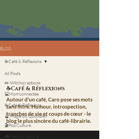
BLOG
☕Café & Réflexions
All Posts
✏️ Witchscrapbook
☕Café & Réflexions
💻Mom'connectée
Autour d'un café, Caro pose ses mots
☕Café & Réflexions
sans filtre. Humour, introspection,
tranches de vie et coups de cœur - le
🔮 Magie du Quotidien
blog le plus sincère du café-librairie.
🎬Pop Culture
🎮 Geek & Gaming