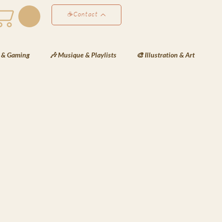
☕Contact
 & Gaming
🎶 Musique & Playlists
🎨 Illustration & Art
éativité & Développement Perso
✍️ Les Notes de Lyra
ées de Lyra
❄️Les Veilles de Neva
🗒️La Gazette de Havenport