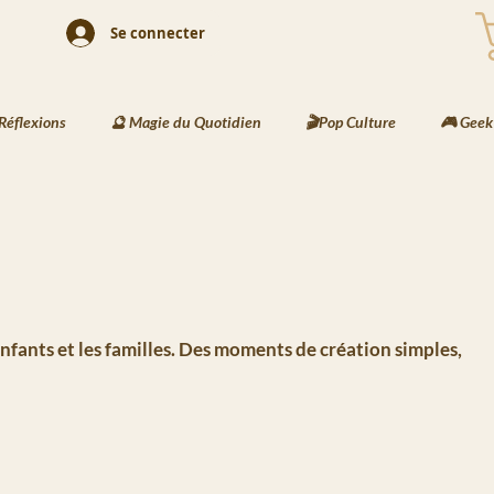
Se connecter
Réflexions
🔮 Magie du Quotidien
🎬Pop Culture
🎮 Geek
& Rituels
🖌️ Activités Enfants
📘 Écriture Jeunesse
🧠 Cr
 Les Messages de Basira
⚔️ Les Recettes de Bjorn
🌍Les Travers
 enfants et les familles. Des moments de création simples,