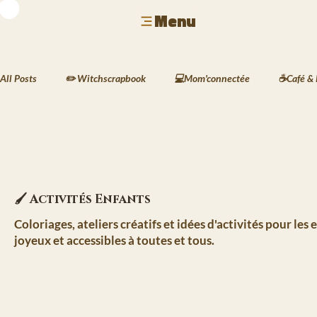
Menu
All Posts
✏️ Witchscrapbook
💻Mom'connectée
☕Café & 
🐾 Animaux & Mode
🏺 Déco & Atmosphères
🍲 Cuisine 
🖋️ Les Écrits de Silas
🌱 Le Carnet des Jardins de Kaia

🖌️ Activités Enfants
Coloriages, ateliers créatifs et idées d'activités pour les
joyeux et accessibles à toutes et tous.
🏙️ La Vie à Havenport
📸 Le Scrapbook de Lyra